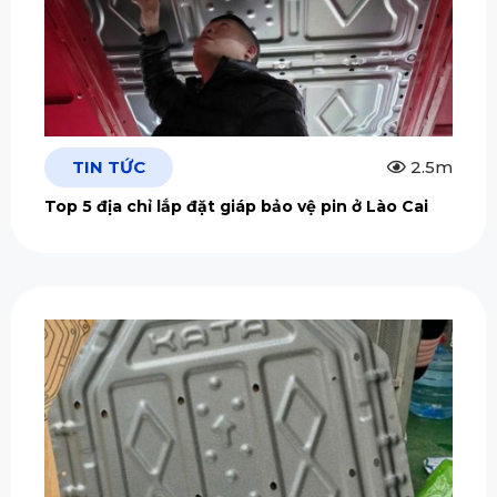
TIN TỨC
2.5m
Top 5 địa chỉ lắp đặt giáp bảo vệ pin ở Lào Cai