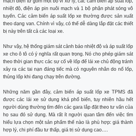
mạch điện tử gồm một bộ vi xử lý, các cảm biến áp suất lốp,
nhiệt độ, điện áp pin nuôi mạch và 1 bộ phận phát sóng vô
tuyến. Các cảm biến áp suất lốp xe thường được sản xuất
theo dạng van. Chính vì vậy, có thể dễ dàng lắp đặt các thiết
bị này trên tất cả các loại xe.
Như vậy, hệ thống giám sát cảnh báo nhiệt độ và áp suất lốp
xe cho ô tô có ý nghĩa rất quan trọng. Nó cho phép giám sát
theo thời gian thực các sự cố về lốp để lái xe chủ động tránh
xảy ra các tai nạn đáng tiếc mà có nguyên nhân do nổ lốp,
thủng lốp khi đang chạy trên đường.
Những năm gần đây, cảm biến áp suất lốp xe TPMS đã
được các lái xe sử dụng khá phổ biến, tuy nhiên hầu hết
người dùng thường tìm đến các gara lắp đặt theo tư vấn của
họ sau đó sử dụng. Mà rất ít người quan tâm đến việc tìm
hiểu lựa chọn một sản phẩm thế nào là phù hợp: giá thành
hợp lý, chi phí đầu tư thấp, giá trị sử dụng cao….