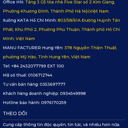
Office HN:
Tầng 3 G5 tòa nhà Five Star số 2 Kim Giang,
Phường Khương Đình, Thành Phố Hà Nội,Việt Nam
Xưởng KATA Hồ Chí Minh:
803/58/61A Đường Huỳnh Tấn
Phát, Khu Phố 2, Phường Phú Thuận, Thành phố Hồ Chí
Minh, Việt Nam
MANU FACTURER Hưng Yên:
378 Nguyễn Thiện Thuật,
phường Mỹ Hào, Tỉnh Hưng Yên, Việt Nam
Tel: +84 2432077799 EXT 100
Mã số thuế:
0106712744
Tư vấn bán hàng:
0353697777
Khách hàng doanh nghiệp:
0934549998
Hotline bảo hành:
0976170259
THEO DÕI
Cung cấp thông tin độc quyền, tin tức, và nhiều hơn nữa.