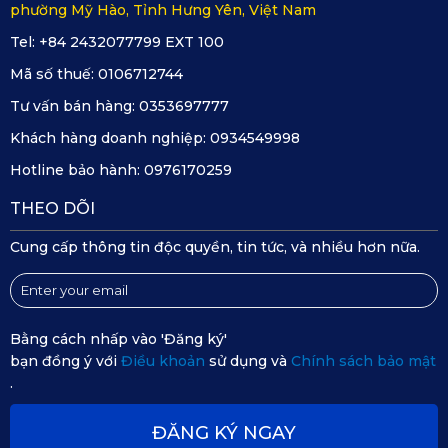
phường Mỹ Hào, Tỉnh Hưng Yên, Việt Nam
Tel: +84 2432077799 EXT 100
Mã số thuế:
0106712744
Tư vấn bán hàng:
0353697777
Khách hàng doanh nghiệp:
0934549998
Hotline bảo hành:
0976170259
THEO DÕI
Cung cấp thông tin độc quyền, tin tức, và nhiều hơn nữa.
Bằng cách nhấp vào 'Đăng ký'
bạn đồng ý với
Điều khoản
sử dụng và
Chính sách bảo mật
.
ĐĂNG KÝ NGAY