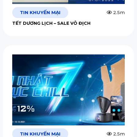
TIN KHUYẾN MẠI
2.5m
TẾT DƯƠNG LỊCH – SALE VÔ ĐỊCH
TIN KHUYẾN MẠI
2.5m