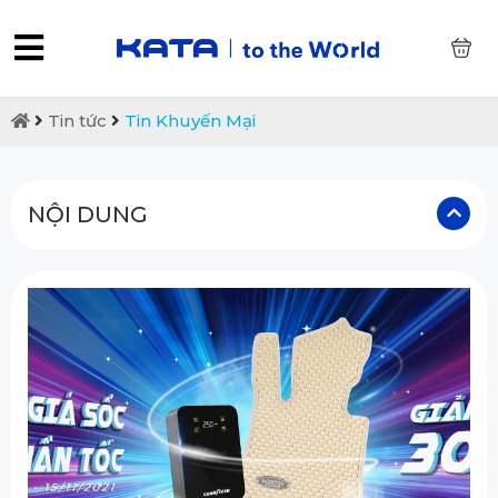
0
Tin tức
Tin Khuyến Mại
NỘI DUNG