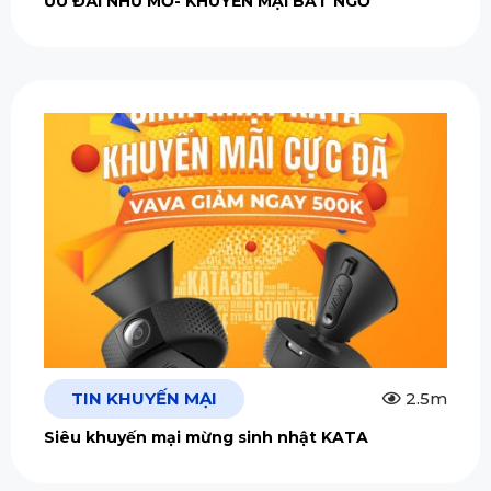
ƯU ĐÃI NHƯ MƠ- KHUYẾN MẠI BẤT NGỜ
TIN KHUYẾN MẠI
2.5m
Siêu khuyến mại mừng sinh nhật KATA