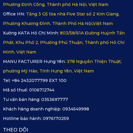
Phường Định Công, Thành phố Hà Nội, Việt Nam
Office HN:
Tầng 3 G5 tòa nhà Five Star số 2 Kim Giang,
Phường Khương Đình, Thành Phố Hà Nội,Việt Nam
Xưởng KATA Hồ Chí Minh:
803/58/61A Đường Huỳnh Tấn
Phát, Khu Phố 2, Phường Phú Thuận, Thành phố Hồ Chí
Minh, Việt Nam
MANU FACTURER Hưng Yên:
378 Nguyễn Thiện Thuật,
phường Mỹ Hào, Tỉnh Hưng Yên, Việt Nam
Tel: +84 2432077799 EXT 100
Mã số thuế:
0106712744
Tư vấn bán hàng:
0353697777
Khách hàng doanh nghiệp:
0934549998
Hotline bảo hành:
0976170259
THEO DÕI