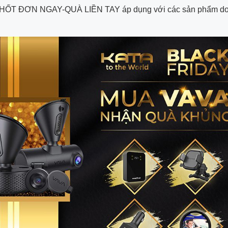
HỐT ĐƠN NGAY-QUÀ LIỀN TAY áp dụng với các sản phẩm d