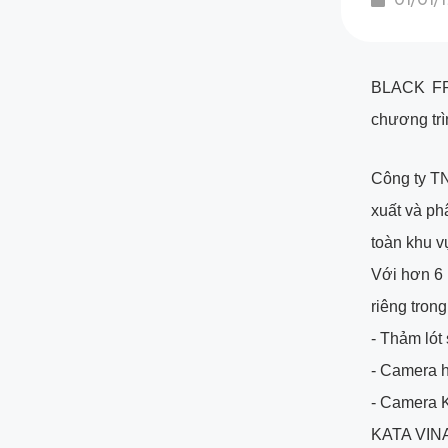
BLACK FRI
chương t
Công ty T
xuất và phâ
toàn khu 
Với hơn 6 
riêng tron
- Thảm lót
- Camera 
- Camera K
KATA VINA 