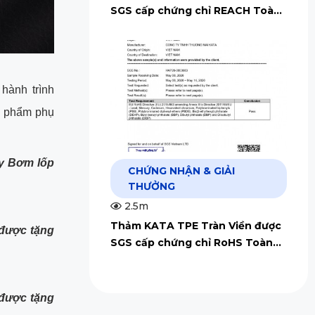
SGS cấp chứng chỉ REACH Toàn
Cầu
hành trình
n phẩm phụ
y Bơm lốp
CHỨNG NHẬN & GIẢI
THƯỞNG
2.5m
Thảm KATA TPE Tràn Viền được
được tặng
SGS cấp chứng chỉ RoHS Toàn
Cầu
được tặng