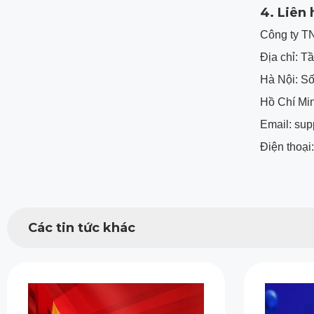
4. Liên
Công ty T
Địa chỉ: T
Hà Nội: S
Hồ Chí Mi
Email: su
Điện thoạ
Các tin tức khác