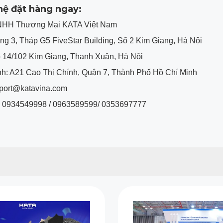
 hệ đặt hàng ngay:
NHH Thương Mại KATA Việt Nam
ầng 3, Tháp G5 FiveStar Building, Số 2 Kim Giang, Hà Nội
ố 14/102 Kim Giang, Thanh Xuân, Hà Nội
nh: A21 Cao Thị Chính, Quận 7, Thành Phố Hồ Chí Minh
pport@katavina.com
i: 0934549998 / 0963589599/ 0353697777