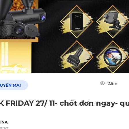
2.5m
HUYẾN MẠI
 FRIDAY 27/ 11- chốt đơn ngay- qu
INA
1970