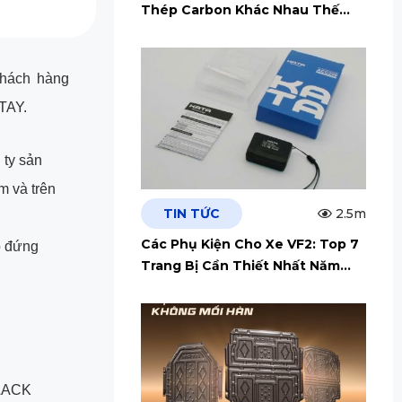
Thép Carbon Khác Nhau Thế
Nào?
khách hàng
TAY.
ty sản
m và trên
TIN TỨC
2.5m
Các Phụ Kiện Cho Xe VF2: Top 7
ỗ đứng
Trang Bị Cần Thiết Nhất Năm
2026
BLACK