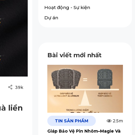
Hoạt động - Sự kiện
Dự án
Bài viết mới nhất
39k
à liền
TIN SẢN PHẨM
2.5m
Giáp Bảo Vệ Pin Nhôm–Magie Và