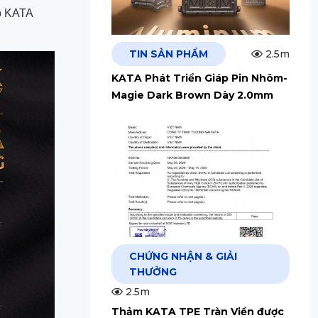
o KATA
TIN SẢN PHẨM
2.5m
KATA Phát Triển Giáp Pin Nhôm-
Magie Dark Brown Dày 2.0mm
CHỨNG NHẬN & GIẢI
THƯỞNG
2.5m
Thảm KATA TPE Tràn Viền được