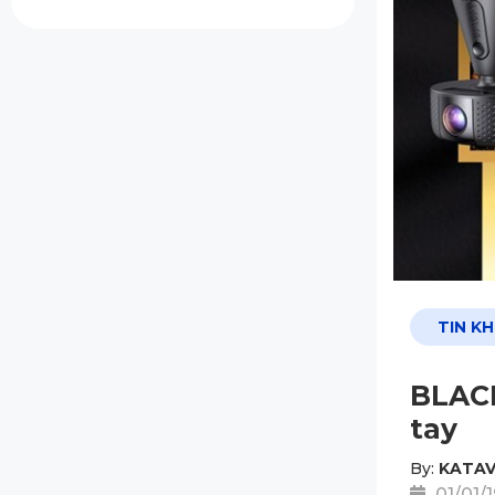
TIN K
BLACK
tay
By:
KATAV
01/01/