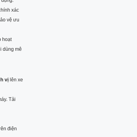
ử dụng.
chính xác
bảo vệ ưu
p hoạt
ời dùng mê
nh vị
lên xe
áy. Tải
rên điện