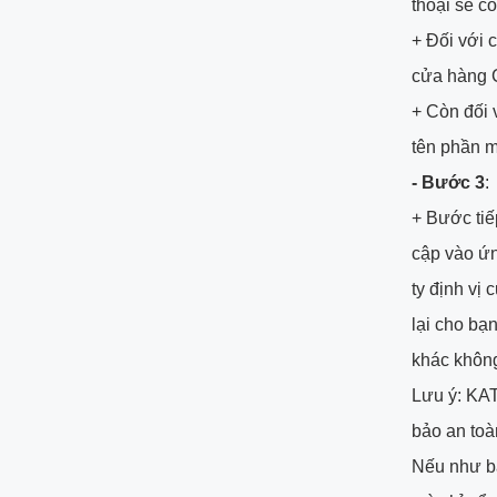
thoại sẽ c
+ Đối với 
cửa hàng CH
+ Còn đối 
tên phần m
- Bước 3
:
+ Bước tiế
cập vào ứn
ty định vị
lại cho bạ
khác không
Lưu ý: KAT
bảo an toà
Nếu như bạ