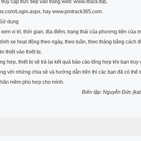
 truy cập trực tiếp vào trang web: www.itrack.top,
rigps.com/Login.aspx, hay www.protrack365.com.
 Sử dụng
xem vị trí, thời gian, địa điểm, trạng thái của phương tiện của m
 trình xe hoạt động theo ngày, theo tuần, theo tháng bằng cách đ
n thiết vào thiết bị.
g hợp, thiết bị sẽ trả lại kết quả báo cáo tổng hợp khi bạn truy 
ng với những chia sẻ và hướng dẫn trên thì các bạn đã có thể t
phần mềm phù hợp cho mình.
Biên tập: Nguyễn Đức (ka