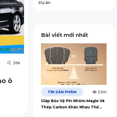
Dự án
Bài viết mới nhất
39k
ho ô
TIN SẢN PHẨM
2.5m
Giáp Bảo Vệ Pin Nhôm–Magie Và
Thép Carbon Khác Nhau Thế
Nào?