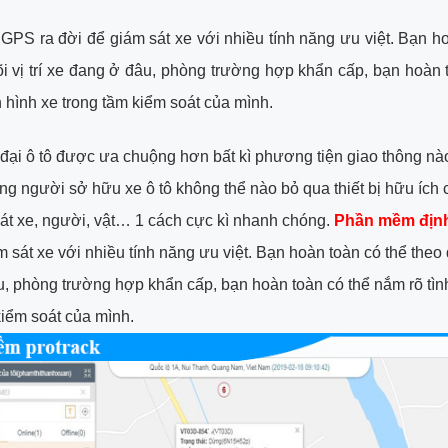
PS ra đời để giám sát xe với nhiều tính năng ưu việt. Bạn h
õi vị trí xe đang ở đâu, phòng trường hợp khẩn cấp, bạn hoàn 
h hình xe trong tầm kiểm soát của mình.
 đại ô tô được ưa chuộng hơn bất kì phương tiện giao thông nà
ững người sở hữu xe ô tô không thể nào bỏ qua thiết bị hữu ích 
sát xe, người, vật… 1 cách cực kì nhanh chóng.
Phần mềm định 
 sát xe với nhiều tính năng ưu việt. Bạn hoàn toàn có thể theo dõ
, phòng trường hợp khẩn cấp, bạn hoàn toàn có thể nắm rõ tìn
kiểm soát của mình.