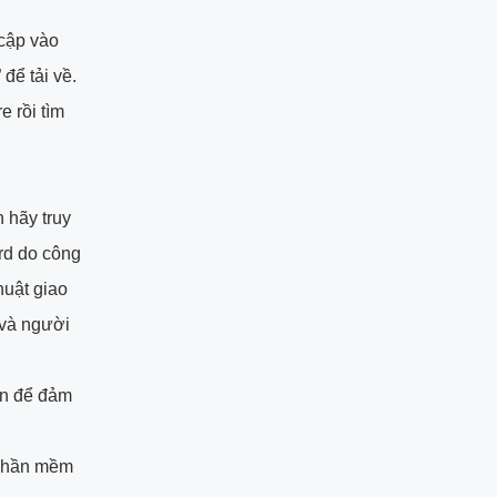
 cập vào
để tải về.
e rồi tìm
 hãy truy
rd do công
huật giao
 và người
ên để đảm
 phần mềm