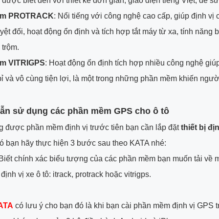
, được biết đến với thiết kế đơn giản, giao diện tiếng Việt, dễ s
mềm PROTRACK
: Nổi tiếng với công nghệ cao cấp, giúp định vị 
yệt đối, hoạt động ổn định và tích hợp tắt máy từ xa, tính năng 
 trộm.
ềm VITRIGPS
: Hoạt động ổn định tích hợp nhiều công nghệ giú
ỉ và vô cùng tiện lợi, là một trong những phần mềm khiến ngư
ẫn sử dụng các phần mềm GPS cho ô tô
 được phần mềm định vị trước tiên bạn cần lắp đặt
thiết bị đị
đó bạn hãy thực hiện 3 bước sau theo KATA nhé:
 Biết chính xác biểu tượng của các phần mềm bạn muốn tải về m
nh vị xe ô tô: itrack, protrack hoặc vitrigps.
ATA
có lưu ý cho bạn đó là khi bạn cài phần mềm định vị GPS t