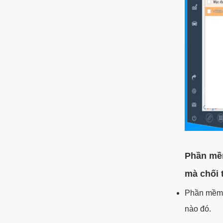
Phần mềm
mà chối 
Phần mềm G
nào đó.