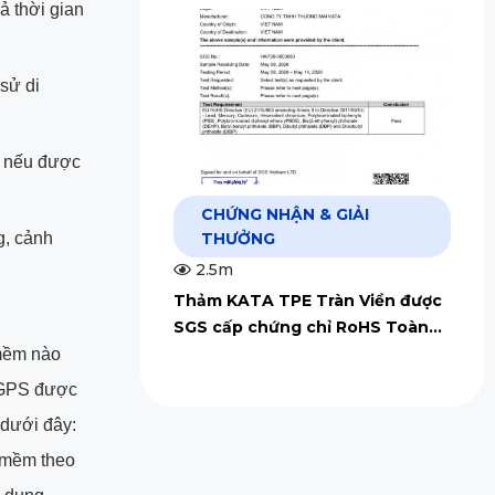
ả thời gian
 sử di
h nếu được
CHỨNG NHẬN & GIẢI
g, cảnh
THƯỞNG
2.5m
Thảm KATA TPE Tràn Viền được
SGS cấp chứng chỉ RoHS Toàn
Cầu
mềm nào
m GPS được
 dưới đây:
n mềm theo