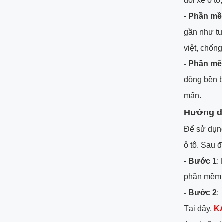
dõi xe ô tô
- Phần 
gần như tu
việt, chống
- Phần m
động bền b
mẩn.
Hướng d
Để sử dụng
ô tô. Sau 
- Bước 1
:
phần mềm đị
- Bước 2
:
Tại đây,
K