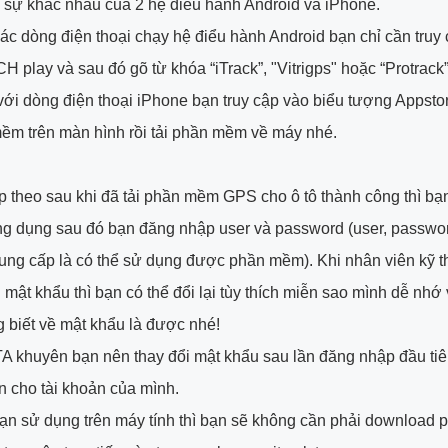
ó sự khác nhau của 2 hệ điều hành Android và iPhone.
các dòng điện thoại chạy hệ điểu hành Android bạn chỉ cần truy
 play và sau đó gõ từ khóa “iTrack”, "Vitrigps" hoặc “Protrack” 
với dòng điện thoại iPhone bạn truy cập vào biểu tượng Appstor
ềm trên màn hình rồi tải phần mềm về máy nhé.
p theo sau khi đã tải phần mềm GPS cho ô tô thành công thì bạn
g dụng sau đó bạn đăng nhập user và password (user, passwo
 cung cấp là có thể sử dụng được phần mềm). Khi nhân viên kỹ t
n mật khẩu thì bạn có thể đổi lại tùy thích miễn sao mình dễ nhớ
 biết về mật khẩu là được nhé!
A khuyên bạn nên thay đổi mật khẩu sau lần đăng nhập đầu ti
n cho tài khoản của mình.
n sử dụng trên máy tính thì bạn sẽ không cần phải download