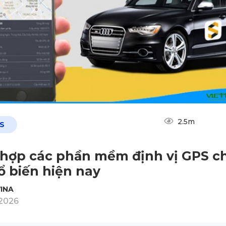
2.5m
PS
hợp các phần mềm định vị GPS c
ổ biến hiện nay
INA
2026