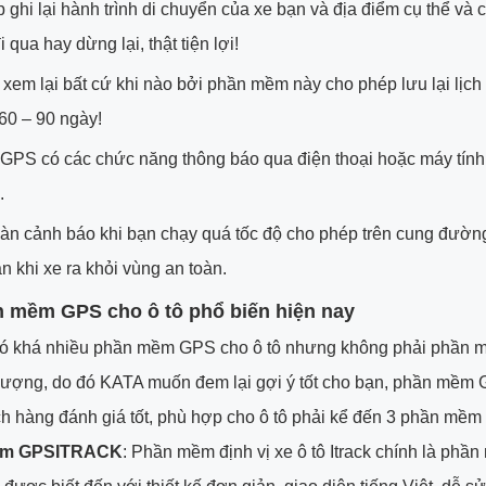
 ghi lại hành trình di chuyển của xe bạn và địa điểm cụ thể và c
 qua hay dừng lại, thật tiện lợi!
 xem lại bất cứ khi nào bởi phần mềm này cho phép lưu lại lịch
60 – 90 ngày!
GPS có các chức năng thông báo qua điện thoại hoặc máy tín
.
àn cảnh báo khi bạn chạy quá tốc độ cho phép trên cung đườn
n khi xe ra khỏi vùng an toàn.
 mềm GPS cho ô tô phổ biến hiện nay
có khá nhiều phần mềm GPS cho ô tô nhưng không phải phần 
 lượng, do đó KATA muốn đem lại gợi ý tốt cho bạn, phần mề
h hàng đánh giá tốt, phù hợp cho ô tô phải kể đến 3 phần mềm
ềm GPSITRACK
: Phần mềm định vị xe ô tô Itrack chính là phầ