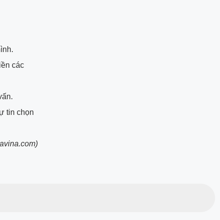
ình.
iền các
vấn.
ự tin chọn
tavina.com)