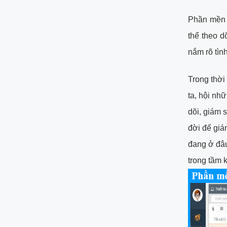
Phần mền G
thể theo d
nắm rõ tìn
Trong thời
ta, hội nh
dõi, giám 
đời để giám
đang ở đâu
trong tầm 