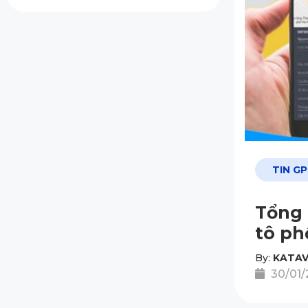
TIN G
Tổng 
tô ph
By:
KATAV
30/01/