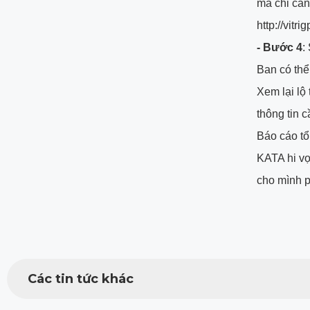
mà chỉ cẩn
http://vit
- Bước 4
:
Ban có thể 
Xem lại lộ
thông tin cầ
Báo cáo tổn
KATA hi vọ
cho mình 
Các tin tức khác