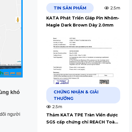
TIN SẢN PHẨM
2.5m
KATA Phát Triển Giáp Pin Nhôm-
Magie Dark Brown Dày 2.0mm
dùng khó
CHỨNG NHẬN & GIẢI
THƯỞNG
2.5m
 dõi người
Thảm KATA TPE Tràn Viền được
SGS cấp chứng chỉ REACH Toàn
Cầu