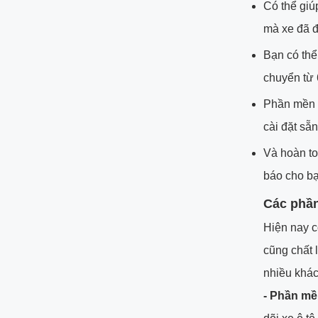
Có thể giúp
mà xe đã đi
Bạn có thể
chuyển từ 
Phần mền 
cài đặt sẵn
Và hoàn to
báo cho bạ
Các phần
Hiện nay 
cũng chất
nhiều khác
- Phần m