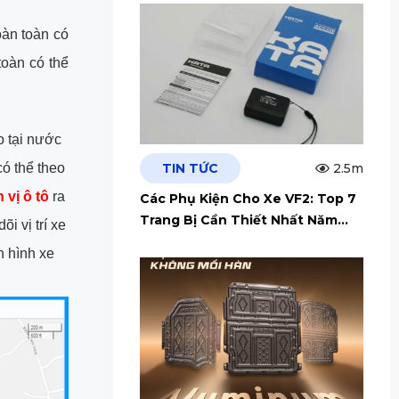
oàn toàn có
toàn có thể
o tại nước
TIN TỨC
2.5m
có thể theo
vị ô tô
ra
Các Phụ Kiện Cho Xe VF2: Top 7
Trang Bị Cần Thiết Nhất Năm
i vị trí xe
2026
h hình xe