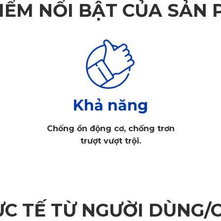
IỂM NỔI BẬT CỦA SẢN
Khả năng
Chống ồn động cơ, chống trơn
trượt vượt trội.
ỰC TẾ TỪ NGƯỜI DÙNG/