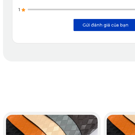
1
Gửi đánh giá của bạn
Thảm sàn ô tô
Điều đáng chú ý là bề mặt da chống nấm mốc và không có m