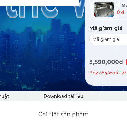
Mu
0 đ
Mã giảm giá
3,590,000đ
(* Giá đã gồm VAT, c
huật
Download tài liệu
Chi tiết sản phẩm