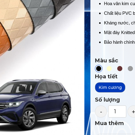
Hoa văn kim cư
Chất liệu PVC 
Kháng nước, c
Mặt đáy Knitted
Bảo hành chính
Màu sắc
Họa tiết
Kim cương
Số lượng
-
Mua thêm