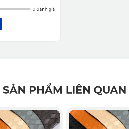
0 đánh giá
SẢN PHẨM LIÊN QUAN
 360 Volkswagen Tiguan Allspace nhà KATA sử dụng chất liệu
ùi, rất phù hợp với không gian kín như xe điện. Người dùng h