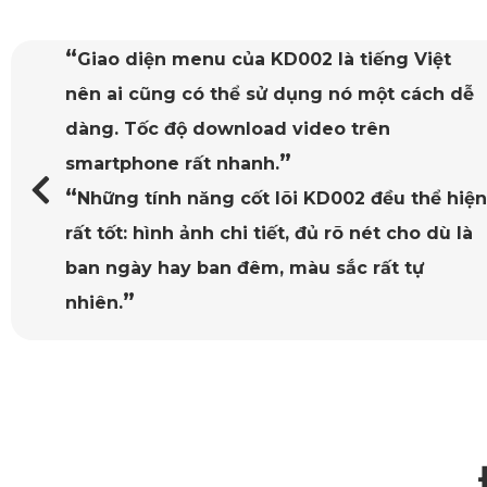
“
Giao diện menu của KD002 là tiếng Việt
nên ai cũng có thể sử dụng nó một cách dễ
dàng. Tốc độ download video trên
”
smartphone rất nhanh.
“
Những tính năng cốt lõi KD002 đều thể hiện
rất tốt: hình ảnh chi tiết, đủ rõ nét cho dù là
Thảm 
ban ngày hay ban đêm, màu sắc rất tự
”
Chính nhờ loạt ưu điểm vượt trội về thiết kế, chất liệu và 
nhiên.
2. Ưu điểm của Thảm sàn ô tô 360 V
2.1. Thảm Ôm khít, bám chắc, không xô lệch