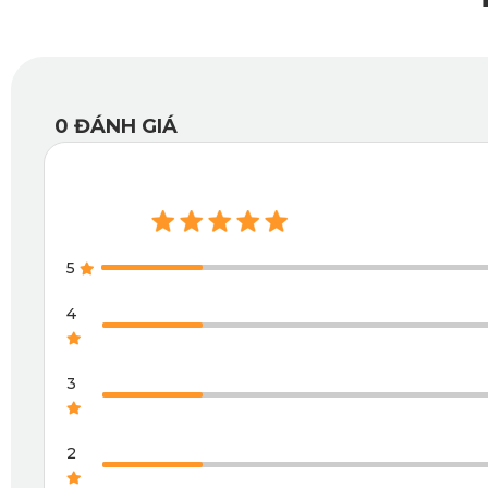
Một trong những yếu tố quan trọng, tạo nên sự khác biệt c
phiên bản xe, thảm sàn ôm sát theo từng đường nét và góc
Điều này không chỉ giúp tránh xô lệch khi xe vận hành, mà c
0
ĐÁNH GIÁ
Không những vậy, thiết kế sát vách còn mang lại hiệu ứng 
2.2. Chất liệu da PU cao cấp, chống nước, bền 
Thảm sàn ô tô 360 Volkswagen Tiguan Allspace
nhà KATA
5
dàng lau chùi.
4
3
2