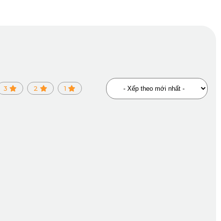
c chắn vào các mép thành xe. Được thiết kế riêng cho từng
vệ tối đa lớp nỉ nguyên bản đắt giá của Audi.
3
2
1
bỉ. Loại da này có khả năng chống nước tuyệt đối, giúp dễ