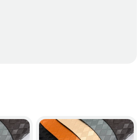
 da PU cao cấp
oàn toàn yên tâm sử dụng lâu dài mà không lo mùi hóa chất