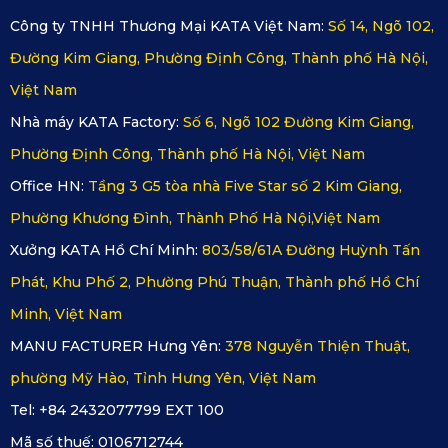
Công ty TNHH Thương Mại KATA Việt Nam:
Số 14, Ngõ 102,
Đường Kim Giang, Phường Định Công, Thành phố Hà Nội,
Việt Nam
Nhà máy KATA Factory:
Số 6, Ngõ 102 Đường Kim Giang,
Phường Định Công, Thành phố Hà Nội, Việt Nam
Office HN:
Tầng 3 G5 tòa nhà Five Star số 2 Kim Giang,
Phường Khương Đình, Thành Phố Hà Nội,Việt Nam
Xưởng KATA Hồ Chí Minh:
803/58/61A Đường Huỳnh Tấn
Phát, Khu Phố 2, Phường Phú Thuận, Thành phố Hồ Chí
An tâm với sự bảo vệ do thảm sàn ô tô 360 của KATA mang
Minh, Việt Nam
đến
MANU FACTURER Hưng Yên:
378 Nguyễn Thiện Thuật,
phường Mỹ Hào, Tỉnh Hưng Yên, Việt Nam
2.4. Bền đẹp theo năm tháng
Tel: +84 2432077799 EXT 100
Audi Q7 2025 là hiện thân của sự sang trọng và đẳng cấp, vì
Mã số thuế:
0106712744