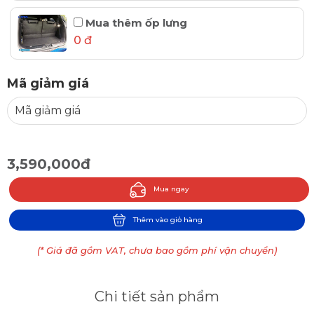
Mua thêm ốp lưng
0 đ
Mã giảm giá
3,590,000đ
Mua ngay
Thêm vào giỏ hàng
(* Giá đã gồm VAT, chưa bao gồm phí vận chuyển)
Chi tiết sản phẩm