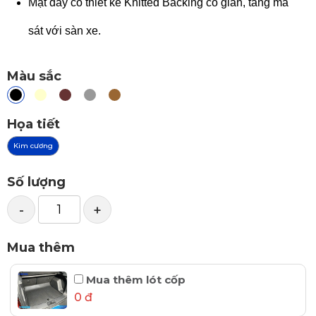
Mặt đáy có thiết kế Knitted Backing co giãn, tăng ma
sát với sàn xe.
Màu sắc
Họa tiết
Kim cương
Số lượng
-
+
Mua thêm
Mua thêm lót cốp
0 đ