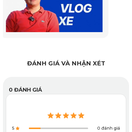
sang trọng mà còn giúp tăng khả năng chống trơn trượt,
đảm bảo an toàn khi di chuyển trong xe.
ĐÁNH GIÁ VÀ NHẬN XÉT
0
ĐÁNH GIÁ
Thảm sàn ô tô chất lượng sẽ nâng cao trải nghiệm bên trong
5
0 đánh giá
khoang nội thất Audi Q7 2025