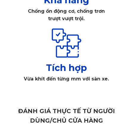
Khả năng
định khắt khe của các tổ chức uy tín như SGS Châu Âu,
Chống ồn động cơ, chống trơn
trượt vượt trội.
TUV, RoHS, ISO. Điều này đảm bảo rằng thảm sàn 360
Audi Q7 2025 không chỉ đẹp mà còn an toàn tuyệt đối với
sức khỏe người dùng.
Tích hợp
Vừa khít đến từng mm với sàn xe.
ĐÁNH GIÁ THỰC TẾ TỪ NGƯỜI
DÙNG/CHỦ CỬA HÀNG