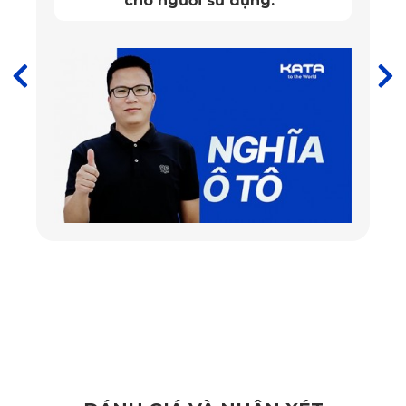
cho người sử dụng.
”
thống điện.
2. Thảm sàn ô tô 360 Mercedes EQS 2022 
KATA tốt nhất hiện nay
Trên thị trường hiện có nhiều dòng 
thảm ô tô 360 độ, tuy 
nhiên để xứng tầm với đẳng cấp của Mercedes EQS 2022, 
thảm sàn ô tô 360 Mercedes EQS 2022 nhà KATA chính là 
sự lựa chọn lý tưởng nhất.