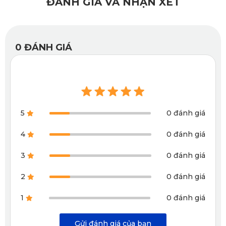
ĐÁNH GIÁ VÀ NHẬN XÉT
0
ĐÁNH GIÁ
5
0 đánh giá
4
0 đánh giá
Thương hiệu KATA nổi tiếng với các sản phẩm thảm 360
3
0 đánh giá
Thương hiệu KATA nổi tiếng với các sản phẩm thảm 360 độ 
2
0 đánh giá
thiết kế riêng biệt cho từng dòng xe, đảm bảo độ vừa khít 
1
0 đánh giá
tuyệt đối, khả năng bảo vệ ưu việt và thẩm mỹ cao cấp.
Dưới đây là những ưu điểm nổi bật của thảm lót sàn KATA 
Gửi đánh giá của bạn