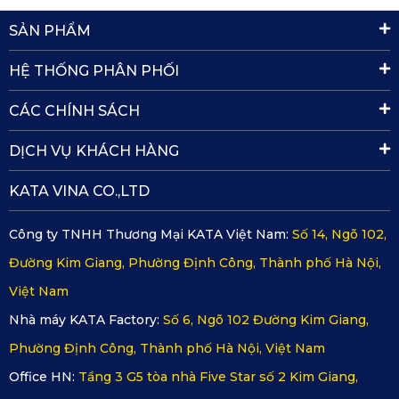
SẢN PHẨM
HỆ THỐNG PHÂN PHỐI
Thảm 360 ô tô nhà KATA có độ dày chuẩn 2mm, không gây 
cộm cấn khi lắp đặt
CÁC CHÍNH SÁCH
DỊCH VỤ KHÁCH HÀNG
Thiết kế hoa văn kim cương sang trọng
KATA VINA CO.,LTD
Bề mặt thảm sở hữu các đường vân kim cương tinh tế, 
không chỉ tăng tính thẩm mỹ cho nội thất mà còn có khả 
Công ty TNHH Thương Mại KATA Việt Nam:
Số 14, Ngõ 102,
năng chống trơn trượt cực tốt, đảm bảo an toàn khi lên 
Đường Kim Giang, Phường Định Công, Thành phố Hà Nội,
xuống xe trong mọi điều kiện thời tiết.
Việt Nam
Nhà máy KATA Factory:
Số 6, Ngõ 102 Đường Kim Giang,
Bề mặt kháng nước, chống nấm mốc
Phường Định Công, Thành phố Hà Nội, Việt Nam
Với lớp phủ PVC cao cấp, 
thảm sàn ô tô 360 Mercedes 
Office HN:
Tầng 3 G5 tòa nhà Five Star số 2 Kim Giang,