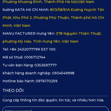
EQS 2022 nhà KATA chống thấm nước hoàn toàn, đồng 
Phường Khương Đình, Thành Phố Hà Nội,Việt Nam
thời hạn chế sự hình thành của vi khuẩn và nấm mốc gây 
Xưởng KATA Hồ Chí Minh:
803/58/61A Đường Huỳnh Tấn
mùi, giúp không gian xe luôn sạch sẽ, thơm mát.
Phát, Khu Phố 2, Phường Phú Thuận, Thành phố Hồ Chí
Minh, Việt Nam
Hiệu ứng 3D ôm sát nội thất
MANU FACTURER Hưng Yên:
378 Nguyễn Thiện Thuật,
Thảm 360 ô tô được sản xuất với vật liệu PVC mềm dẻo 
phường Mỹ Hào, Tỉnh Hưng Yên, Việt Nam
chất lượng cao, có khả năng ôm sát từng chi tiết bề mặt sàn 
Tel: +84 2432077799 EXT 100
xe, tạo hiệu ứng 3D đẹp mắt, góp phần làm nổi bật không 
Mã số thuế:
0106712744
gian nội thất hiện đại và đẳng cấp của Mercedes EQS 2022.
Tư vấn bán hàng:
0353697777
Khách hàng doanh nghiệp:
0934549998
Mặt đáy Knitted Backing mang lại khả năng co 
Hotline bảo hành:
0976170259
giãn đàn hồi tốt
THEO DÕI
Lớp đáy đặc biệt giúp thảm đạt chỉ số ma sát tối ưu với sàn 
Cung cấp thông tin độc quyền, tin tức, và nhiều hơn nữa.
xe, vừa tăng khả năng bám dính vừa mang đến sự mềm 