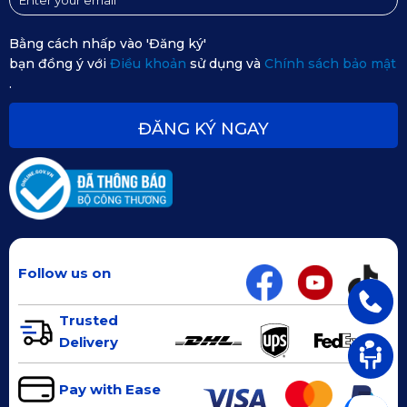
mại, êm ái khi di chuyển trong xe.
Bằng cách nhấp vào 'Đăng ký'
bạn đồng ý với
Điều khoản
sử dụng và
Chính sách bảo mật
.
ĐĂNG KÝ NGAY
Follow us on
Lớp đáy đặc biệt giúp thảm đạt chỉ số ma sát tối ưu với sàn 
xe
Trusted
Delivery
3. Có thể tự lắp thảm sàn ô tô 360 
Pay with Ease