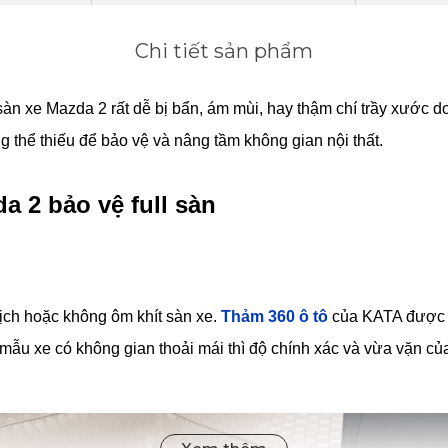
Chi tiết sản phẩm
 sàn xe Mazda 2 rất dễ bị bẩn, ám mùi, hay thậm chí trầy xước d
 thể thiếu để bảo vệ và nâng tầm không gian nội thất.
 2 bảo vệ full sàn
ịch hoặc không ôm khít sàn xe.
Thảm 360 ô tô
của KATA được th
ẫu xe có không gian thoải mái thì độ chính xác và vừa vặn của