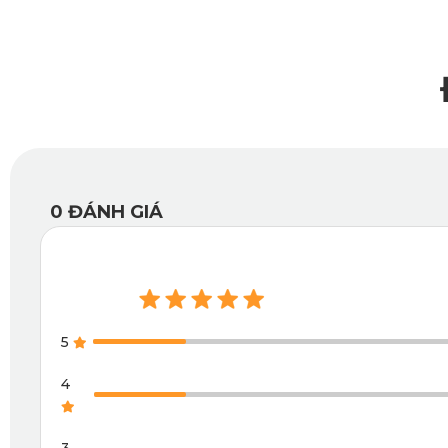
Tính năng vượt trội trong mọi điều kiện vận h
Thảm có bề mặt kháng nước, chống nấm mốc hiệu quả. Điều n
đáy thảm dạng Knitted Backing co giãn và đàn hồi tốt, tạo ma
0
ĐÁNH GIÁ
5
4
3