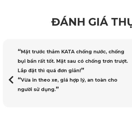
ĐÁNH GIÁ TH
Vật liệu cao cấp, an toàn tuyệt đối
Điểm làm nên sự khác biệt của
thảm sàn ô tô 360 Mazda 2
“
Mặt trước thảm KATA chống nước, chống
người dùng. Đặc biệt, thảm đã được kiểm định bởi các tổ c
bụi bẩn rất tốt. Mặt sau có chống trơn trượt.
hoàn toàn yên tâm về tính lâu dài của sản phẩm.
”
Lắp đặt thì quá đơn giản!
“
Vừa in theo xe, giá hợp lý, an toàn cho
Thiết kế tinh xảo đến từng chi tiết
”
người sử dụng.
Thảm full sàn ô tô 360 Mazda 2
có độ dày lý tưởng 2mm, v
cương chống trơn trượt, tạo cảm giác chắc chắn khi di chuyể
Mazda 2.
Đi kèm là bảng màu đa dạng: đen, nâu, ghi, be, da bò sẽ giú