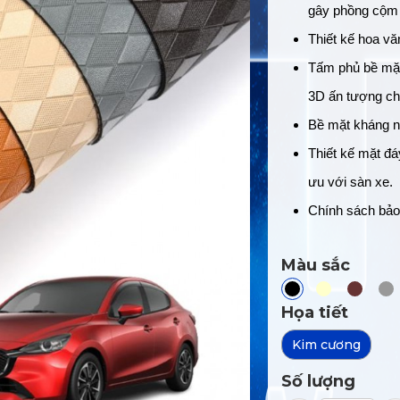
gây phồng cộm t
Thiết kế hoa vă
Tấm phủ bề mặt
3D ấn tượng ch
Bề mặt kháng 
Thiết kế mặt đáy
ưu với sàn xe.
Chính sách bảo
Màu sắc
Họa tiết
Kim cương
Số lượng