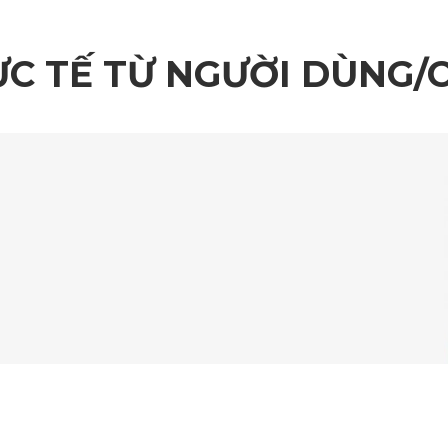
Thiết kế che phủ sàn xe 100%
ỰC TẾ TỪ NGƯỜI DÙNG/
là chất liệu nhựa PVC nguyên sinh cao cấp. Loại vật liệu này k
hức quốc tế uy tín như SGS Châu Âu, TUV, RoHS, ISO, đảm bảo 
ừa đủ để bảo vệ mà không làm cộm sàn hay vướng víu chân ga
n trong xe. Lớp phủ mềm mại ôm sát từng chi tiết sàn xe, tạo hi
p bạn dễ dàng phối màu với nội thất sẵn có. Dù bạn yêu thích s