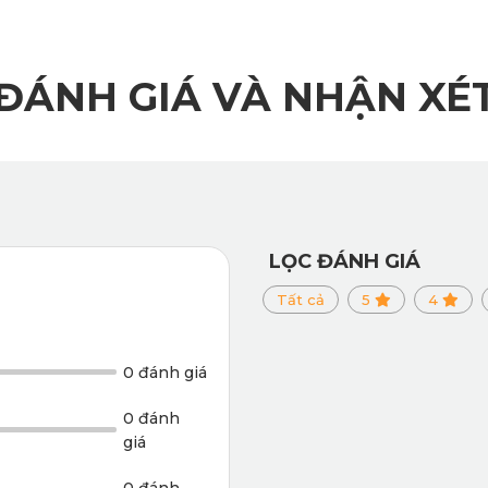
ành
ĐÁNH GIÁ VÀ NHẬN XÉ
ày cực kỳ hữu ích với những ai thường xuyên lái xe dưới mưa 
 sát tối ưu với sàn xe, giúp thảm luôn nằm cố định trong quá tr
LỌC ĐÁNH GIÁ
Tất cả
5
4
0 đánh giá
0 đánh
giá
0 đánh