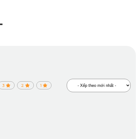
T
hoặc sống tại khu vực có độ ẩm cao. Ngoài ra, thiết kế
ình vận hành, kể cả khi phanh gấp hay cua gắt.
3
2
1