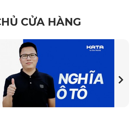
CHỦ CỬA HÀNG
hông chỉ dẻo dai, dễ định hình mà còn thân thiện sức khỏe
không chứa tạp chất. Với độ bền lên tới 5 năm, bạn có thể
 hoặc chân phanh. Bề mặt được tạo hình hoa văn kim
ệu ứng 3D sang trọng, làm nổi bật nội thất tổng thể của
ự tối giản hay phong cách cá tính, đều có lựa chọn phù hợp.