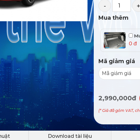
-
Mua thêm
Mu
0 đ
Mã giảm giá
2,990,000đ
(* Giá đã gồm VAT, c
huật
Download tài liệu