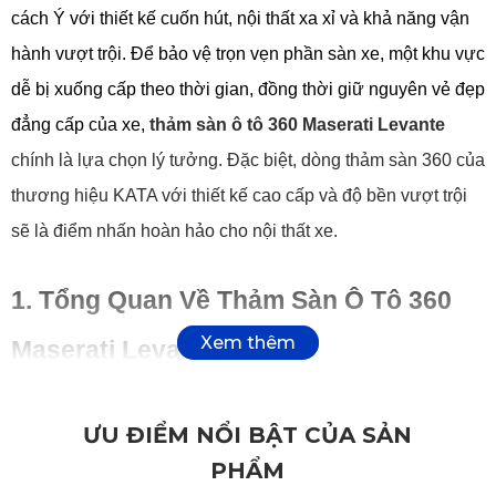
cách Ý với thiết kế cuốn hút, nội thất xa xỉ và khả năng vận 
hành vượt trội. Để bảo vệ trọn vẹn phần sàn xe, một khu vực 
dễ bị xuống cấp theo thời gian, đồng thời giữ nguyên vẻ đẹp 
đẳng cấp của xe,
 thảm sàn ô tô 360 Maserati Levante
chính là lựa chọn lý tưởng. Đặc biệt, dòng thảm sàn 360 của 
thương hiệu KATA với thiết kế cao cấp và độ bền vượt trội 
sẽ là điểm nhấn hoàn hảo cho nội thất xe.
1. Tổng Quan Về Thảm Sàn Ô Tô 360 
Maserati Levante
Thảm sàn ô tô 360 độ
 dành riêng cho Maserati Levante 
ƯU ĐIỂM NỔI BẬT CỦA SẢN
được thiết kế theo kích thước chuẩn xác, ôm sát từng 
PHẨM
đường nét sàn xe, bao phủ toàn diện từ khoang lái đến 