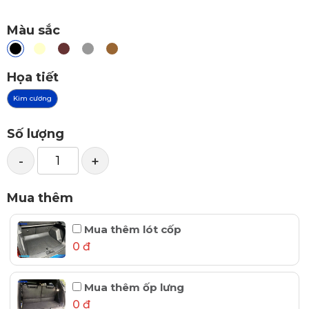
Màu sắc
Họa tiết
Kim cương
Số lượng
-
+
Mua thêm
Mua thêm lót cốp
0 đ
Mua thêm ốp lưng
0 đ