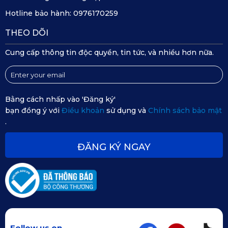
Thảm sàn ô tô 360 Maserati Levante được bán tại hệ thống 
Hotline bảo hành:
0976170259
phân phối chính thức của KATA
THEO DÕI
Đặt hàng qua 
website chính hãng của KATA
 – 
Cung cấp thông tin độc quyền, tin tức, và nhiều hơn nữa.
nơi cung cấp đầy đủ mẫu mã, hình ảnh thực tế và 
hỗ trợ tư vấn tận tình 24/7.
Đến các đại lý uỷ quyền trải nghiệm sản phẩm trực 
Bằng cách nhấp vào 'Đăng ký'
tiếp trước khi mua.
bạn đồng ý với
Điều khoản
sử dụng và
Chính sách bảo mật
.
Mua qua các sàn thương mại điện tử uy tín như 
Shopee, Lazada với ưu đãi giao hàng nhanh, hỗ trợ 
ĐĂNG KÝ NGAY
đổi trả và nhiều khuyến mãi hấp dẫn.
Khi mua tại các địa điểm trên, bạn sẽ nhận được chế độ bảo 
hành 18 tháng và dịch vụ chăm sóc khách hàng tận tâm, 
cam kết mang lại trải nghiệm tốt nhất.
Follow us on