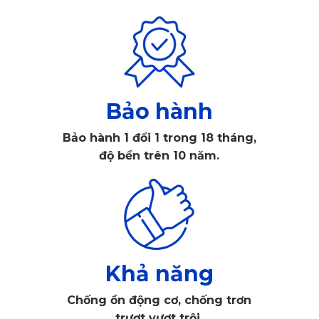
khoang hành lý. Chất liệu chính là da PU với tấm phủ nhựa 
PVC cao cấp, chống nước, không thấm dầu và không bị 
biến dạng dưới nhiệt độ cao như điều kiện thường gặp tại 
Việt Nam. Không chỉ bảo vệ sàn xe một cách toàn diện, sản 
phẩm còn làm nổi bật không gian nội thất nhờ họa tiết độc 
Bảo hành
đáo, đường may tinh xảo và màu sắc sang trọng.
Bảo hành 1 đổi 1 trong 18 tháng,
độ bền trên 10 năm.
Khả năng
Chống ồn động cơ, chống trơn
trượt vượt trội.