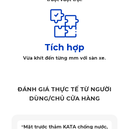
Thảm sàn ô tô 360 độ dành riêng cho Maserati Levante 
được thiết kế theo kích thước chuẩn xác
Tích hợp
2. Vì Sao Maserati Levante Nên Trang 
Vừa khít đến từng mm với sàn xe.
Bị Thảm Sàn Ô Tô 360?
2.1. Giữ Gìn Nội Thất Maserati Levante Luôn Như Mới
ĐÁNH GIÁ THỰC TẾ TỪ NGƯỜI
Với thiết kế bao phủ kín toàn bộ sàn xe, thảm sàn ô tô 360 
DÙNG/CHỦ CỬA HÀNG
Maserati Levante giúp ngăn ngừa hiệu quả bụi bẩn, bùn đất, 
nước và các yếu tố gây hại khác bám vào lớp nỉ nguyên 
bản. Điều này đặc biệt hữu ích trong những chuyến đi xa 
Mặt trước thảm KATA chống nước,
“