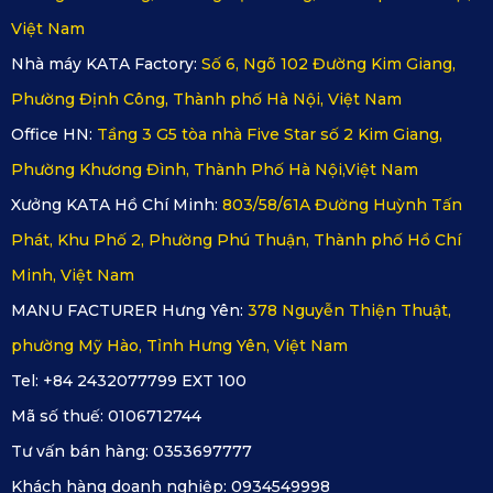
Việt Nam
bảo hành, người dùng nên chọn mua Thảm sàn ô tô 360 
Nhà máy KATA Factory:
Số 6, Ngõ 102 Đường Kim Giang,
Maserati Levante tại hệ thống phân phối chính thức của 
Phường Định Công, Thành phố Hà Nội, Việt Nam
KATA. Bạn có thể:
Office HN:
Tầng 3 G5 tòa nhà Five Star số 2 Kim Giang,
Phường Khương Đình, Thành Phố Hà Nội,Việt Nam
Xưởng KATA Hồ Chí Minh:
803/58/61A Đường Huỳnh Tấn
Phát, Khu Phố 2, Phường Phú Thuận, Thành phố Hồ Chí
Minh, Việt Nam
MANU FACTURER Hưng Yên:
378 Nguyễn Thiện Thuật,
phường Mỹ Hào, Tỉnh Hưng Yên, Việt Nam
Tel: +84 2432077799 EXT 100
Mã số thuế:
0106712744
Tư vấn bán hàng:
0353697777
Khách hàng doanh nghiệp:
0934549998