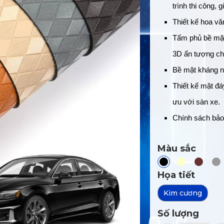
trình thi công, 
Thiết kế hoa vă
Tấm phủ bề mặt
3D ấn tượng ch
Bề mặt kháng 
Thiết kế mặt đáy
ưu với sàn xe.
Chính sách bảo
Màu sắc
Họa tiết
Kim cương
Số lượng