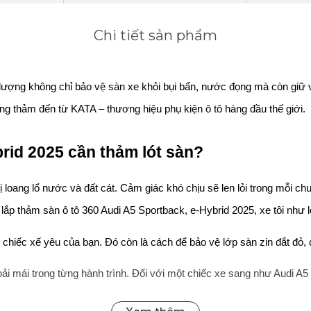
Chi tiết sản phẩm
ượng không chỉ bảo vệ sàn xe khỏi bụi bẩn, nước đọng mà còn giữ vững
g thảm đến từ KATA – thương hiệu phụ kiện ô tô hàng đầu thế giới.
brid 2025 cần thảm lót sàn?
ang lổ nước và đất cát. Cảm giác khó chịu sẽ len lỏi trong mỗi chuyế
ắp thảm sàn ô tô 360 Audi A5 Sportback, e-Hybrid 2025, xe tôi như l
chiếc xế yêu của bạn. Đó còn là cách để bảo vệ lớp sàn zin đắt đỏ, duy
ải mái trong từng hành trình. Đối với một chiếc xe sang như Audi A5