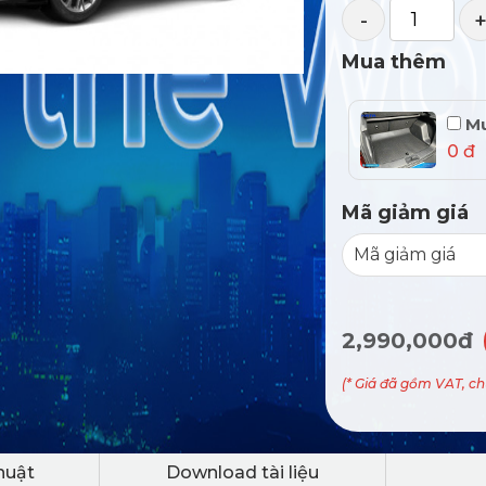
-
Mua thêm
Mu
0 đ
Mã giảm giá
2,990,000đ
(* Giá đã gồm VAT, c
huật
Download tài liệu