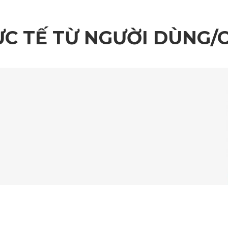
ỰC TẾ TỪ NGƯỜI DÙNG/
Trang bị lót thảm sàn không chỉ đơn thuần để giữ vệ sinh cho xe
 ô tô 360 Audi A5 Sportback, e-Hybrid 2