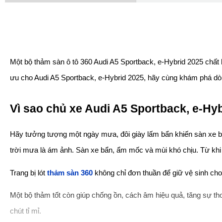
Một bộ thảm sàn ô tô 360 Audi A5 Sportback, e-Hybrid 2025 chất l
ưu cho Audi A5 Sportback, e-Hybrid 2025, hãy cùng khám phá dòn
Vì sao chủ xe Audi A5 Sportback, e-Hy
Hãy tưởng tượng một ngày mưa, đôi giày lấm bẩn khiến sàn xe bị lo
trời mưa là ám ảnh. Sàn xe bẩn, ẩm mốc và mùi khó chịu. Từ khi l
Trang bị lót 
thảm sàn 360
 không chỉ đơn thuần để giữ vệ sinh cho 
Một bộ thảm tốt còn giúp chống ồn, cách âm hiệu quả, tăng sự tho
chút tỉ mỉ.