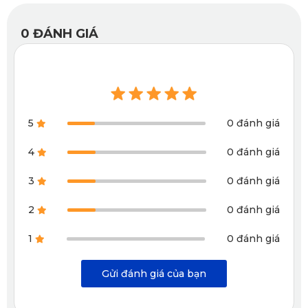
đàn hồi cao, có khả năng bám sát mặt sàn giúp thảm cố định 
0
ĐÁNH GIÁ
vị trí, không bị trượt khi di chuyển. Chỉ số ma sát cao giúp 
đảm bảo an toàn khi lên xuống xe, đặc biệt với người già 
hoặc trẻ em.
5
0 đánh giá
4
0 đánh giá
3
0 đánh giá
2
0 đánh giá
1
0 đánh giá
Gửi đánh giá của bạn