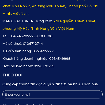
chăm sóc khách hàng của KATA luôn sẵn sàng tiếp 
Phát, Khu Phố 2, Phường Phú Thuận, Thành phố Hồ Chí
nhận phản hồi 24/7 qua hotline, bảo đảm sự an tâm 
Minh, Việt Nam
và tiện lợi trong suốt quá trình sử dụng
MANU FACTURER Hưng Yên:
378 Nguyễn Thiện Thuật,
phường Mỹ Hào, Tỉnh Hưng Yên, Việt Nam
Tel: +84 2432077799 EXT 100
Mã số thuế:
0106712744
Tư vấn bán hàng:
0353697777
Khách hàng doanh nghiệp:
0934549998
Hotline bảo hành:
0976170259
THEO DÕI
Cung cấp thông tin độc quyền, tin tức, và nhiều hơn nữa.
KATA cam kết bảo hành dài hạn trong vòng 18 tháng