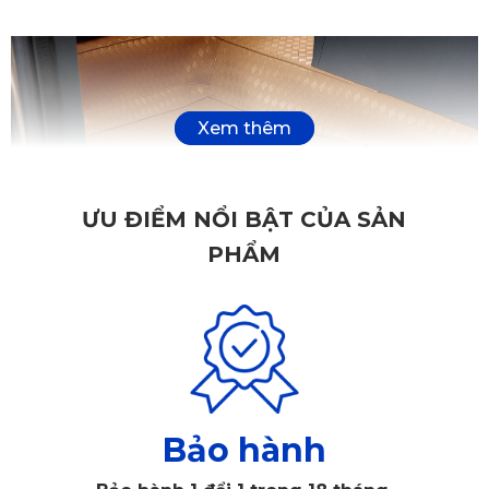
ƯU ĐIỂM NỔI BẬT CỦA SẢN
PHẨM
Thảm sàn ô tô 360 Hongqi H9 của thương hiệu KATA
Bảo hành
1. Vì sao cần trang bị thảm sàn ô tô 360 