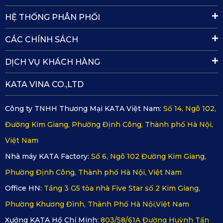
khách hàng sẽ nhận được sự đảm bảo toàn diện từ chính 
HỆ THỐNG PHÂN PHỐI
sách hậu mãi uy tín:
CÁC CHÍNH SÁCH
Thời gian bảo hành lên đến 18 tháng: KATA cam 
DỊCH VỤ KHÁCH HÀNG
kết bảo hành dài hạn, hỗ trợ đổi mới nếu sản phẩm 
gặp lỗi sản xuất trong vòng 3 ngày sau khi nhận 
KATA VINA CO.,LTD
hàng. Mọi thủ tục đổi trả được xử lý nhanh gọn, 
Công ty TNHH Thương Mại KATA Việt Nam:
Số 14, Ngõ 102,
minh bạch.
Đường Kim Giang, Phường Định Công, Thành phố Hà Nội,
Thiết kế chuyên biệt cho Hongqi H9: Mỗi bộ thảm 
Việt Nam
đều được đo đạc riêng theo thông số sàn xe 
Nhà máy KATA Factory:
Số 6, Ngõ 102 Đường Kim Giang,
Hongqi H9, đảm bảo độ chính xác tuyệt đối, vừa 
Phường Định Công, Thành phố Hà Nội, Việt Nam
vặn đến từng góc cạnh, giúp tăng thêm vẻ sang 
Office HN:
Tầng 3 G5 tòa nhà Five Star số 2 Kim Giang,
trọng cho nội thất xe.
Phường Khương Đình, Thành Phố Hà Nội,Việt Nam
Hỗ trợ khách hàng nhanh chóng, mọi lúc: Đội ngũ 
Xưởng KATA Hồ Chí Minh:
803/58/61A Đường Huỳnh Tấn