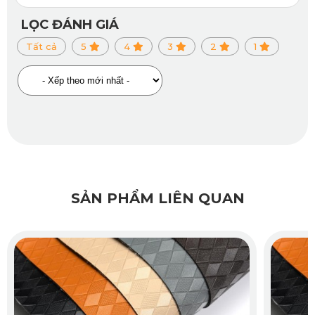
Thiết kế đáy chống trượt Knitted Backing
LỌC ĐÁNH GIÁ
Tất cả
5
4
3
2
1
2.4. Hoa văn sang trọng, dễ vệ sinh
Thảm được thiết kế với hoa văn kim cương cao cấp, tạo 
hiệu ứng thẩm mỹ và chống trơn trượt hiệu quả. Bề mặt 
thảm ít bám bụi, chỉ cần dùng khăn ẩm hoặc vòi xịt nhẹ là đã 
có thể làm sạch dễ dàng.
2.5. Cách âm, giảm ồn tối ưu
SẢN PHẨM LIÊN QUAN
Với độ dày lý tưởng 2mm, thảm KATA 360 không chỉ vừa 
vặn mà còn giúp giảm tiếng ồn vọng từ gầm xe, mang đến 
không gian yên tĩnh và thoải mái cho khoang cabin – điều 
mà các chủ xe H9 rất quan tâm.