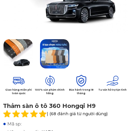
Giao hàng miễn phí
100% sản phẩm chính
Bảo hành trong 18
Tư vấn hỗ trợ tận tình
toàn quốc
hãng
tháng
Thảm sàn ô tô 360 Hongqi H9
| (68 đánh giá từ người dùng)
●
Mã sp: