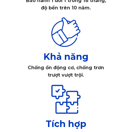
Bảo hành 1 đổi 1 trong 18 tháng,
cho Hongqi H9?
độ bền trên 10 năm.
Hongqi H9 là mẫu sedan thuần điện siêu sang, sở hữu nội 
thất xa hoa được hoàn thiện bằng chất liệu cao cấp như da 
Nappa, ốp gỗ veneer và hệ thống đèn viền ambient light 
hiện đại. Với một chiếc xe điện có giá trị lớn như vậy, việc 
Khả năng
bảo vệ từng chi tiết trong khoang cabin là điều tối quan 
Chống ồn động cơ, chống trơn
trọng. Đặc biệt, phần sàn xe chính là nơi tiếp xúc trực tiếp 
trượt vượt trội.
với bụi bẩn, giày dép, nước mưa nên rất dễ bị ố màu, ẩm 
mốc nếu chỉ sử dụng thảm nỉ nguyên bản.
Bên cạnh đó, toàn bộ hệ thống pin và dây dẫn của xe điện 
thường được bố trí bên dưới sàn. Nếu để nước hoặc bụi 
bẩn thấm ngược xuống sàn, lâu ngày có thể ảnh hưởng đến 
Tích hợp
hệ thống cách điện và gây rủi ro về kỹ thuật. Do đó, việc 