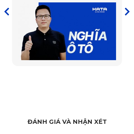
Toàn bộ thảm 360 KATA được cắt laser CNC theo đúng kích 
thước, hình dáng và bố trí ghế ngồi của Hongqi H9. Nhờ đó, 
thảm phủ khít toàn bộ mặt sàn, không xô lệch trong quá trình 
sử dụng, tạo nên vẻ liền mạch và tinh tế cho nội thất.
2.2. Chất liệu cao cấp, an toàn
Thảm ô tô 360 độ KATA được làm từ da PU với lớp phủ 
PVC mềm dẻo trên bề mặt. Chất liệu này tạo nên kết cấu 
chắc chắn, đàn hồi tốt, không thấm nước, không bám bụi và 
đặc biệt là không mùi. Điều này rất quan trọng với những 
mẫu xe vốn được thiết kế cách âm triệt để như Hongqi.
2.3. Thiết kế đáy chống trượt Knitted Backing
ĐÁNH GIÁ VÀ NHẬN XÉT
Lớp đáy của thảm 360 ô tô sử dụng vật liệu Knitted Backing 