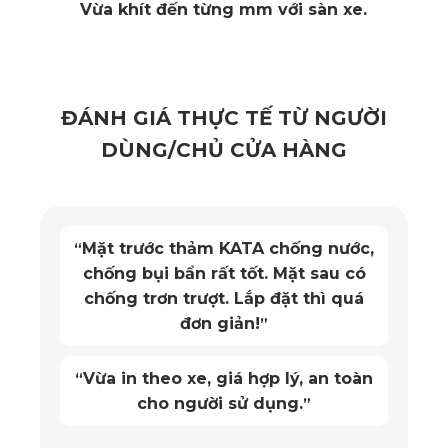
Vừa khít đến từng mm với sàn xe.
trang bị thảm sàn ô tô 360 Hongqi H9 thực sự cần thiết. 
Thảm lót sàn ô tô 360 độ
 không chỉ là bảo vệ thẩm mỹ mà 
còn đảm bảo sự an toàn cho kết cấu kỹ thuật đặc thù của xe 
ĐÁNH GIÁ THỰC TẾ TỪ NGƯỜI
điện.
DÙNG/CHỦ CỬA HÀNG
2. Những điểm nổi bật của thảm sàn ô tô 
360 Hongqi H9 KATA
Mặt trước thảm KATA chống nước,
“
chống bụi bẩn rất tốt. Mặt sau có
Sản phẩm thảm sàn ô tô 360 Hongqi H9 từ thương hiệu 
chống trơn trượt. Lắp đặt thì quá
KATA hiện đang được đánh giá là lựa chọn hàng đầu nhờ 
đơn giản!
”
hội tụ nhiều ưu điểm vượt trội:
Vừa in theo xe, giá hợp lý, an toàn
“
2.1. Thiết kế riêng cho Hongqi H9
cho người sử dụng.
”