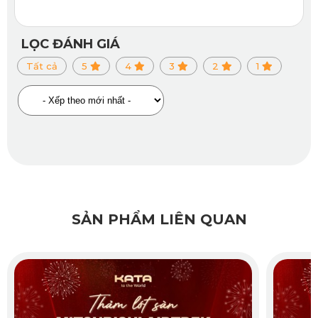
SUV Geely Okavango có thể kéo dài lên đến hơn 20 năm.
Trải qua nhiều năm tháng đồng hành cùng chiếc xe, sản
phẩm vẫn duy trì được phom dáng hoàn hảo ban đầu,
LỌC ĐÁNH GIÁ
không hề xuất hiện các hiện tượng xẹp lún, cong vênh
Tất cả
5
4
3
2
1
mép hay rách hỏng dưới áp lực bước của gót giày.
SẢN PHẨM LIÊN QUAN