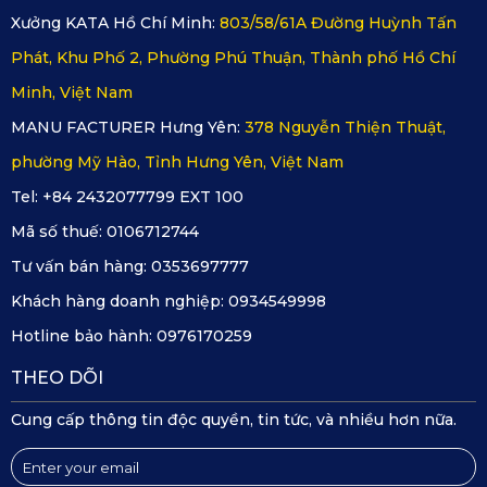
phom ở mọi điều kiện nhiệt độ khắc nghiệt. Thảm không
Xưởng KATA Hồ Chí Minh:
803/58/61A Đường Huỳnh Tấn
bị chảy mềm, không khô giòn hay nứt nẻ, đảm bảo sự bền
bỉ xuyên suốt từ mùa đông lạnh giá cho đến mùa hè oi bức,
Phát, Khu Phố 2, Phường Phú Thuận, Thành phố Hồ Chí
đồng hành trọn vẹn cùng tuổi thọ của chiếc xe.
Minh, Việt Nam
MANU FACTURER Hưng Yên:
378 Nguyễn Thiện Thuật,
phường Mỹ Hào, Tỉnh Hưng Yên, Việt Nam
Tel: +84 2432077799 EXT 100
Mã số thuế:
0106712744
Tư vấn bán hàng:
0353697777
Khách hàng doanh nghiệp:
0934549998
Hotline bảo hành:
0976170259
THEO DÕI
Cung cấp thông tin độc quyền, tin tức, và nhiều hơn nữa.