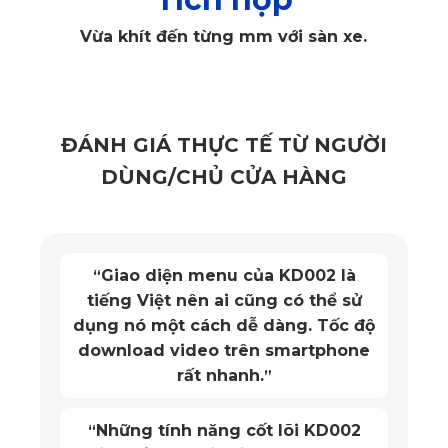
Vừa khít đến từng mm với sàn xe.
ĐÁNH GIÁ THỰC TẾ TỪ NGƯỜI
DÙNG/CHỦ CỬA HÀNG
diện menu của KD002 là
Mặt trướ
“
Thảm lót sàn xe Geely Okavango KATA mini Pro chất liệu
iệt nên ai cũng có thể sử
chống bụ
cao cấp
một cách dễ dàng. Tốc độ
chống tr
d video trên smartphone
Đối với thảm lót sàn xe Geely Okavango KATA hiện tượng
rất nhanh.
”
này được khắc phục triệt để nhờ cấu trúc phân tử nhựa
PVC nguyên sinh có độ ổn định hóa học cực cao. Thảm
Vừa in th
“
hoàn toàn không có mùi, không bị biến tính hay sinh mùi
 tính năng cốt lõi KD002
ch
hôi khó chịu dưới tác động của nhiệt độ cao hay độ ẩm lớn,