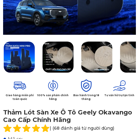
Giao hàng miễn phí
100% sản phẩm chính
Bảo hành trong 18
Tư vấn hỗ trợ tận tình
toàn quốc
hãng
tháng
Thảm Lót Sàn Xe Ô Tô Geely Okavango
Cao Cấp Chính Hãng
| (68 đánh giá từ người dùng)
●
Mã sp: