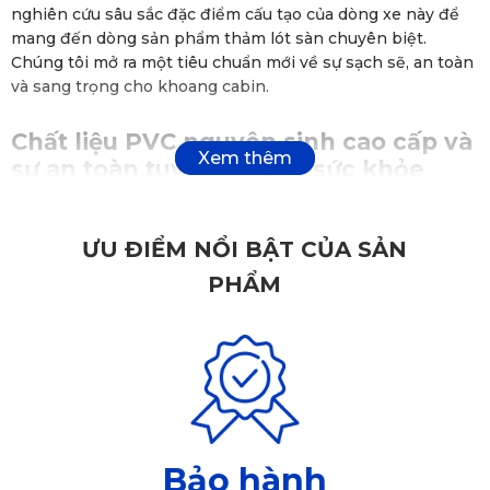
nghiên cứu sâu sắc đặc điểm cấu tạo của dòng xe này để
mang đến dòng sản phẩm thảm lót sàn chuyên biệt.
Chúng tôi mở ra một tiêu chuẩn mới về sự sạch sẽ, an toàn
và sang trọng cho khoang cabin.
Chất liệu PVC nguyên sinh cao cấp và
sự an toàn tuyệt đối cho sức khỏe
Thảm lót sàn xe Geely Okavango KATA
được phát triển
nhằm đáp ứng nhu cầu bảo vệ sàn xe, hạn chế bụi bẩn,
ƯU ĐIỂM NỔI BẬT CỦA SẢN
chống thấm nước và tăng tính thẩm mỹ cho khoang nội
thất.
PHẨM
Chứng nhận an toàn quốc tế SGS
Ưu điểm nổi bật đầu tiên tạo nên giá trị của bộ
thảm lót
sàn xe
KATA
dành cho
Geely Okavango
chính là nguồn
vật liệu đã xuất sắc vượt qua các bài kiểm tra nghiêm ngặt
của tổ chức SGS toàn cầu.
Chứng nhận này là minh chứng khoa học khẳng định sản
phẩm hoàn toàn không chứa các kim loại nặng độc hại,
Bảo hành
không phát thải khí độc VOCs ngay cả khi xe phải đỗ dưới