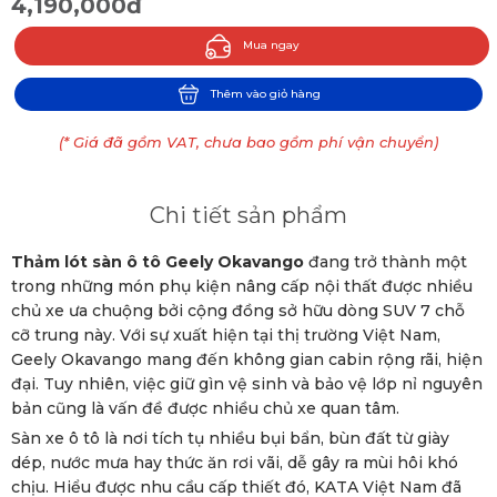
4,190,000đ
Mua ngay
Thêm vào giỏ hàng
(* Giá đã gồm VAT, chưa bao gồm phí vận chuyển)
Chi tiết sản phẩm
Thảm lót sàn ô tô Geely Okavango
đang trở thành một
trong những món phụ kiện nâng cấp nội thất được nhiều
chủ xe ưa chuộng bởi cộng đồng sở hữu dòng SUV 7 chỗ
cỡ trung này. Với sự xuất hiện tại thị trường Việt Nam,
Geely Okavango mang đến không gian cabin rộng rãi, hiện
đại. Tuy nhiên, việc giữ gìn vệ sinh và bảo vệ lớp nỉ nguyên
bản cũng là vấn đề được nhiều chủ xe quan tâm.
Sàn xe ô tô là nơi tích tụ nhiều bụi bẩn, bùn đất từ giày
dép, nước mưa hay thức ăn rơi vãi, dễ gây ra mùi hôi khó
chịu. Hiểu được nhu cầu cấp thiết đó, KATA Việt Nam đã