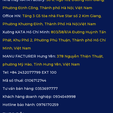
vệ sinh cũng rất dễ dàng và nhanh chóng.
Phường Định Công, Thành phố Hà Nội, Việt Nam
Với đặc điểm không thấm nước, người dùng có thể vệ sinh
Office HN:
Tầng 3 G5 tòa nhà Five Star số 2 Kim Giang,
thảm bằng khăn khô, khăn ướt, máy hút bụi hoặc vòi xịt
Phường Khương Đình, Thành Phố Hà Nội,Việt Nam
nước công suất lớn với những vết bẩn khó làm sạch.
Xưởng KATA Hồ Chí Minh:
803/58/61A Đường Huỳnh Tấn
So sánh thảm KATA Pro và thảm
Phát, Khu Phố 2, Phường Phú Thuận, Thành phố Hồ Chí
Minh, Việt Nam
KATA Full Option cho Fortuner từ
MANU FACTURER Hưng Yên:
378 Nguyễn Thiện Thuật,
2017 đến 2025
phường Mỹ Hào, Tỉnh Hưng Yên, Việt Nam
Hiện nay, KATA cung cấp đến khách hàng 2 phiên bản
Tel: +84 2432077799 EXT 100
thảm đó là thảm KATA Standard (Basic) và KATA Full
Mã số thuế:
0106712744
Option. 2 phiên bản đều sở hữu những đặc điểm chung và
Tư vấn bán hàng:
0353697777
điểm nổi bật riêng của mỗi sản phẩm.
Khách hàng doanh nghiệp:
0934549998
Đặc điểm chung của 2 thảm trải sàn KATA đều mang đến
Hotline bảo hành:
0976170259
sự hài lòng cho khách hàng nhờ thiết kế đẹp mắt, sang
trọng, công năng chính là bảo vệ sàn xe tối đa với kích