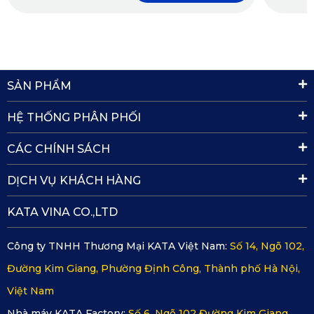
SẢN PHẨM
HỆ THỐNG PHÂN PHỐI
CÁC CHÍNH SÁCH
DỊCH VỤ KHÁCH HÀNG
Thảm lót sàn ô tô Toyota Fortuner ghế hàng 3
✅ Lắp đặt thảm Toyota Fortuner 2017-2025 tiện
KATA VINA CO.,LTD
lợi, vệ sinh dễ dàng
Công ty TNHH Thương Mại KATA Việt Nam:
Số 14, Ngõ 102,
Thảm lót sàn ô tô Toyota Fortuner từ 2017 đến 2025 được
Đường Kim Giang, Phường Định Công, Thành phố Hà Nội,
KATA lấy kích thước chính xác từng mm từ sàn xe. Do vậy,
Việt Nam
mọi chi tiết của phụ kiện đều chuẩn xác, tạo nên sự vừa
vặn với tổng thể nội thất xe. Từ đó, việc tháo/lắp thảm để
Nhà máy KATA Factory:
Số 6, Ngõ 102 Đường Kim Giang,