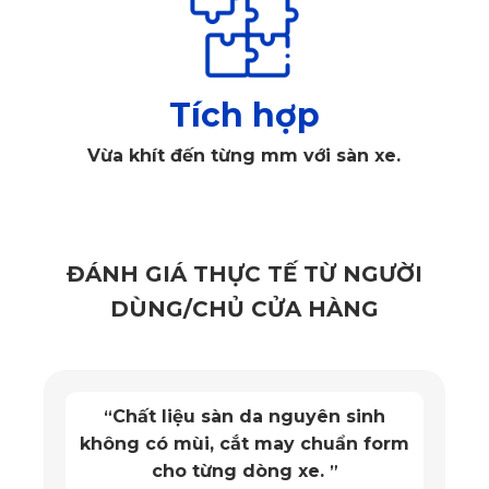
bày bán nhiều trên thị trường hiện nay. Nguyên nhân là do
thảm đã được kiểm định và đạt chứng nhận an toàn,
không có khí gây hại như CFC hay HCFC. Đảm bảo sức
Tích hợp
khỏe người dùng tuyệt đối và không ảnh hưởng đến môi
trường.
Vừa khít đến từng mm với sàn xe.
ĐÁNH GIÁ THỰC TẾ TỪ NGƯỜI
DÙNG/CHỦ CỬA HÀNG
Chất liệu sàn da nguyên sinh
“
không có mùi, cắt may chuẩn form
cho từng dòng xe.
”