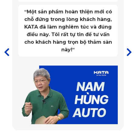
Một sản phẩm hoàn thiện mới có
“
chỗ đứng trong lòng khách hàng,
KATA đã làm nghiêm túc và đúng
điều này. Tôi rất tự tin để tư vấn
cho khách hàng trọn bộ thảm sàn
Thảm lót sàn ô tô Toyota Fortuner ghế phụ
này!
”
✅ Thiết kế thảm lót sàn ô tô Toyota Fortuner
đẳng cấp, sang trọng
Lựa chọn phong cách thiết kế tối giản và tinh tế, bề mặt
thảm lót sàn có hoạ tiết lục lăng với các ô được sắp xếp
đồng đều nhau, tạo nên vẻ đẹp thẩm mỹ hài hoà với
không gian xe Toyota Fortuner 2017-2025.
Thảm lót sàn ô
tô
KATA cung cấp bộ sưu tập 9 màu sắc đa dạng cho
khách hàng lựa chọn, từ những màu cơ bản đến nổi bật.
Đặc biệt, trên cả 2 phiên bản Full-Option và Pro đều có