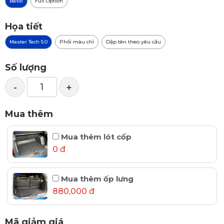
Basic
Full Option
Họa tiết
Master Tech 5.0
Phối màu chỉ
Dập tên theo yêu cầu
Số lượng
-
+
Mua thêm
Mua thêm lót cốp
0 đ
Mua thêm ốp lưng
880,000 đ
Mã giảm giá