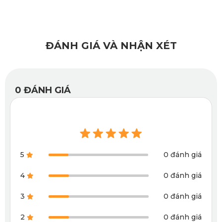
logo KATA ở mặt trên tạo nên sự sang trọng và đẳng cấp
của một phụ kiện ô tô uy tín và có thương hiệu.
ĐÁNH GIÁ VÀ NHẬN XÉT
0
ĐÁNH GIÁ
5
0 đánh giá
4
0 đánh giá
3
0 đánh giá
2
0 đánh giá