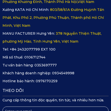
Phường Khương Đình, Thành Phố Hà Nội,Việt Nam
1 - 2
Trên 10 - 20
2 - 3 năm (dễ bong
Xưởng KATA Hồ Chí Minh:
803/58/61A Đường Huỳnh Tấn
Độ bền
năm (dễ
năm
tróc)
sờn)
Phát, Khu Phố 2, Phường Phú Thuận, Thành phố Hồ Chí
Dễ giữ
Minh, Việt Nam
Khả năng
Tuyệt đối
Dễ có mùi keo, mùi
mùi, bí
chống mùi
không mùi
ẩm
MANU FACTURER Hưng Yên:
378 Nguyễn Thiện Thuật,
bách
phường Mỹ Hào, Tỉnh Hưng Yên, Việt Nam
Thấm
Chống nước bề
Chống
Chống nước
nước
mặt, dễ thấm qua
Tel: +84 2432077799 EXT 100
nước
100%
mạnh
đường chỉ
Mã số thuế:
0106712744
Độ an
Tư vấn bán hàng:
0353697777
Rất cao (Có
Kém
Trung bình (Dễ bị
toàn
gai nhám bám
(Dễ xê
kẹt chân ga nếu
Khách hàng doanh nghiệp:
0934549998
(Chống
sàn)
dịch)
lắp lệch)
trượt)
Hotline bảo hành:
0976170259
Cực kỳ nhanh
Phức
Khó làm sạch kỹ
THEO DÕI
Vệ sinh
(Xịt nước trực
tạp, lâu
các khe góc
tiếp)
khô
Cung cấp thông tin độc quyền, tin tức, và nhiều hơn nữa.
Hướng dẫn sử dụng và bảo quản