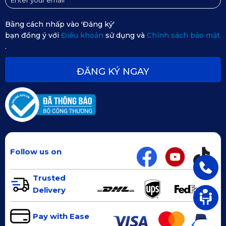
thảm lót sàn ô tô Suzuki Jimny của
KATA
Bằng cách nhấp vào 'Đăng ký'
Thảm lót sàn ô tô KATA là phụ kiện không thể thiếu giúp
bạn đồng ý với
Điều khoản
sử dụng và
Chính sách bảo mật
bảo vệ và nâng tầm nội thất xe của bạn. Để sử dụng thảm
.
lót sàn KATA hiệu quả và đúng cách, bạn hãy làm theo
hướng dẫn sau:
ĐĂNG KÝ NGAY
Follow us on
Trusted
Delivery
Pay with Ease