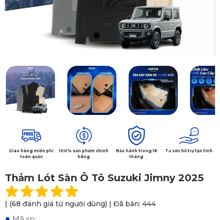
Giao hàng miễn phí
100% sản phẩm chính
Bảo hành trong 18
Tư vấn hỗ trợ tận tình
toàn quốc
hãng
tháng
Thảm Lót Sàn Ô Tô Suzuki Jimny 2025
| (68 đánh giá từ người dùng) | Đã bán: 444
●
Mã sp: