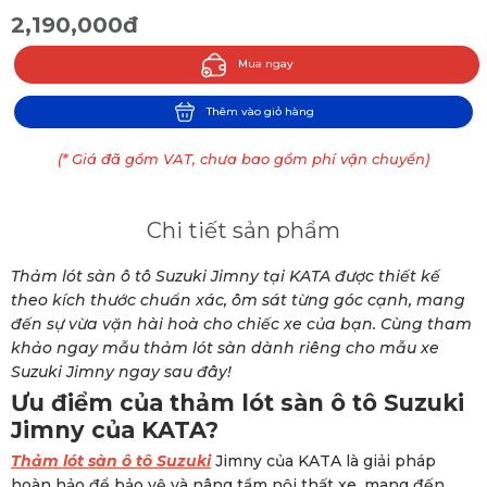
2,190,000đ
Mua ngay
Thêm vào giỏ hàng
(* Giá đã gồm VAT, chưa bao gồm phí vận chuyển)
Chi tiết sản phẩm
Thảm lót sàn ô tô Suzuki Jimny tại KATA được thiết kế
theo kích thước chuẩn xác, ôm sát từng góc cạnh, mang
đến sự vừa vặn hài hoà cho chiếc xe của bạn. Cùng tham
khảo ngay mẫu thảm lót sàn dành riêng cho mẫu xe
Suzuki Jimny ngay sau đây!
Ưu điểm của thảm lót sàn ô tô Suzuki
Jimny của KATA?
Thảm lót sàn ô tô Suzuki
Jimny của KATA là giải pháp
hoàn hảo để bảo vệ và nâng tầm nội thất xe, mang đến