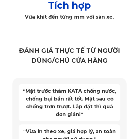
Tích hợp
Xem thêm:
Thảm lót sàn XL7
✔️ Vừa khít sàn xe từng mm
Vừa khít đến từng mm với sàn xe.
Ưu điểm nổi bật của thảm lót sàn ô tô Suzuki Jimny đó là
sự hoàn hảo về kích thước với sàn xe. Bởi lẽ, thay vì sản
xuất đồng bộ cho tất cả các xe, nhưng đối với KATA sẽ lấy
số đo chi tiết trên từng hãng xe, đời xe cụ thể. Do đó, đảm
ĐÁNH GIÁ THỰC TẾ TỪ NGƯỜI
bảo về thẩm mỹ và khả năng chống xê dịch thảm khi sử
dụng.
DÙNG/CHỦ CỬA HÀNG
Mặt trước thảm KATA chống nước,
“
chống bụi bẩn rất tốt. Mặt sau có
chống trơn trượt. Lắp đặt thì quá
đơn giản!
”
Vừa in theo xe, giá hợp lý, an toàn
“