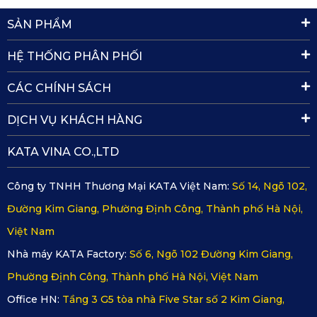
hại như chì, thủy ngân hay các chất khí gây ung thư (như
Formandehit). Khi bước vào xe sau khi đỗ dưới trời nắng,
SẢN PHẨM
bạn sẽ cảm nhận rõ sự khác biệt: hoàn toàn không có mùi
hôi nhựa hắc nồng như các loại thảm trôi nổi.
HỆ THỐNG PHÂN PHỐI
✔️
Thân thiện với môi trường và khả năng tái chế
CÁC CHÍNH SÁCH
Vật liệu PVC nguyên sinh của KATA không chỉ bền bỉ mà
còn có khả năng tái chế cao sau khi hết vòng đời sử dụng,
DỊCH VỤ KHÁCH HÀNG
giảm thiểu rác thải khó phân hủy ra môi trường. Đây là một
điểm cộng lớn phù hợp với xu hướng tiêu dùng xanh hiện
KATA VINA CO.,LTD
nay.
Công ty TNHH Thương Mại KATA Việt Nam:
Số 14, Ngõ 102,
So sánh thảm lót sàn KATA với các
dòng thảm khác trên thị trường
Đường Kim Giang, Phường Định Công, Thành phố Hà Nội,
Để có cái nhìn khách quan trước khi xuống tiền đầu tư cho
Việt Nam
Suzuki Jimny, hãy cùng theo dõi bảng so sánh chi tiết dưới
Nhà máy KATA Factory:
Số 6, Ngõ 102 Đường Kim Giang,
đây:
Phường Định Công, Thành phố Hà Nội, Việt Nam
Thảm nỉ
Thảm lót sàn
Tiêu chí
nguyên
Thảm da 5D/6D
Office HN:
Tầng 3 G5 tòa nhà Five Star số 2 Kim Giang,
KATA
bản