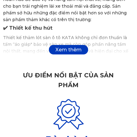
cho bạn trải nghiệm lái xe thoải mái và đẳng cấp. Sản
phẩm sở hữu những đặc điểm nổi bật hơn so với những
sản phẩm thảm khác có trên thị trường:
✔️ Thiết kế thu hút
Thiết kế thảm lót sàn ô tô KATA không chỉ đơn thuần là
tấm “áo giáp" bảo vệ sàn xe mà còn góp phần nâng tầm
nội thất, mang đến vẻ đẹp sang trọng và hiện đại cho xế
yêu của bạn.
Sở hữu hoạ tiết hình lục giác được thiết kế tinh tế cùng
gam màu hài hoà, thảm KATA tạo điểm nhấn ấn tượng cho
ƯU ĐIỂM NỔI BẬT CỦA SẢN
không gian nội thất xe. Sản phẩm này hứa hẹn là phụ kiện
PHẨM
mà bạn nên đầu tư để nâng tầm đẳng cấp cho xế yêu.