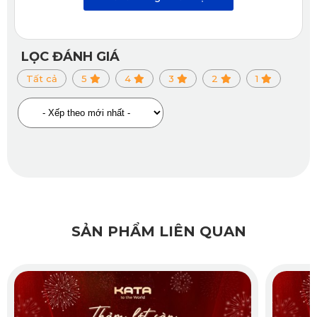
ngăn ngừa sự hình thành của nấm mốc và mùi hôi khó
chịu. Với khả năng chống thấm hiệu quả, thảm lót sàn giúp
duy trì một môi trường sạch sẽ và thoải mái cho người
LỌC ĐÁNH GIÁ
dùng.
Tất cả
5
4
3
2
1
SẢN PHẨM LIÊN QUAN