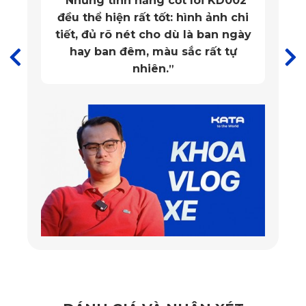
D002
cho người sử dụng.
”
h chi
n ngày
 tự
Thảm lót sàn ô tô MG5 màu đen ghế phụ
Xem thêm >>>
Thảm lót sàn xe MG4 EV
✅
Thiết kế sang trọng, xứng tầm nội thất MG5
Thảm lót sàn của KATA không chỉ được chú trọng về chất
lượng mà còn về thiết kế. Với kiểu dáng sang trọng và tinh
tế, sản phẩm hoàn toàn phù hợp với nội thất của MG5.
Thiết kế chính xác theo kích thước của xe giúp thảm lót
sàn vừa vặn hoàn hảo và không làm mất đi vẻ đẹp của nội
thất. Các đường viền và chi tiết tinh xảo tạo nên một vẻ
ngoài sang trọng, nâng cao tổng thể của không gian bên