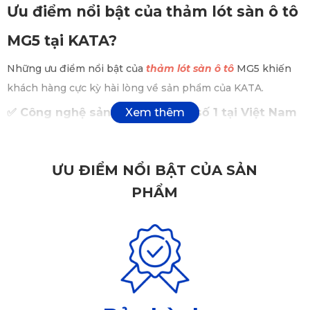
Ưu điểm nổi bật của thảm lót sàn ô tô
MG5 tại KATA?
Những ưu điểm nổi bật của
thảm lót sàn ô tô
MG5 khiến
khách hàng cực kỳ hài lòng về sản phẩm của KATA.
✅
Công nghệ sản xuất hiện đại số 1 tại Việt Nam
Thảm lót sàn ô tô MG5 của KATA được sản xuất bằng công
nghệ tiên tiến nhất hiện có tại Việt Nam. Quy trình sản
ƯU ĐIỂM NỔI BẬT CỦA SẢN
xuất sử dụng các thiết bị máy móc hiện đại và kỹ thuật
PHẨM
chính xác, đảm bảo rằng mỗi sản phẩm đạt tiêu chuẩn
chất lượng cao nhất. Công nghệ sản xuất này không chỉ
giúp thảm lót sàn có được chất lượng vượt trội mà còn đảm
bảo tính đồng nhất và độ bền bỉ của sản phẩm.