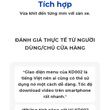
năng chống thấm vượt trội. PVC nguyên sinh không chứa
Tích hợp
các chất độc hại và đảm bảo an toàn cho sức khỏe người
Vừa khít đến từng mm với sàn xe.
sử dụng. Chất liệu này không chỉ giúp thảm lót sàn chịu
được áp lực và mài mòn mà còn dễ dàng chống lại sự xâm
nhập của nước và các chất lỏng khác, giữ cho sàn xe luôn
khô ráo và sạch sẽ.
ĐÁNH GIÁ THỰC TẾ TỪ NGƯỜI
DÙNG/CHỦ CỬA HÀNG
2 là
Mặt trước thảm KATA chống 
“
hể sử
chống bụi bẩn rất tốt. Mặt sa
Tốc độ
chống trơn trượt. Lắp đặt thì
phone
đơn giản!
”
Vừa in theo xe, giá hợp lý, an
“