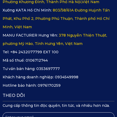
nội thất của MG 5 mà còn góp phần nâng cao vẻ đẹp tổng
Phường Khương Đình, Thành Phố Hà Nội,Việt Nam
thể của xe. Thiết kế sang trọng và tinh tế làm nổi bật sự
Xưởng KATA Hồ Chí Minh:
803/58/61A Đường Huỳnh Tấn
kết hợp giữa tính năng và thẩm mỹ, khiến nội thất xe trở
Phát, Khu Phố 2, Phường Phú Thuận, Thành phố Hồ Chí
nên phong cách hơn.
Minh, Việt Nam
MANU FACTURER Hưng Yên:
378 Nguyễn Thiện Thuật,
phường Mỹ Hào, Tỉnh Hưng Yên, Việt Nam
Tel: +84 2432077799 EXT 100
Mã số thuế:
0106712744
Tư vấn bán hàng:
0353697777
Khách hàng doanh nghiệp:
0934549998
Hotline bảo hành:
0976170259
THEO DÕI
Cung cấp thông tin độc quyền, tin tức, và nhiều hơn nữa.
Thiết kế vân lục lăng đối xứng phù hợp với nội thất xe