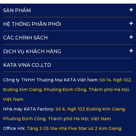
Đánh giá từ khách hàng về thảm lót
SẢN PHẨM
sàn ô tô MG 5 của KATA?
HỆ THỐNG PHÂN PHỐI
Để có cái nhìn toàn diện về thảm lót sàn MG5 từ KATA,
chúng ta không thể bỏ qua những phản hồi từ khách hàng
CÁC CHÍNH SÁCH
đã sử dụng sản phẩm.
DỊCH VỤ KHÁCH HÀNG
✔️
Sự hài lòng về chất lượng
KATA VINA CO.,LTD
Nhiều khách hàng đã bày tỏ sự hài lòng với chất lượng của
thảm lót sàn KATA. Họ nhận xét rằng sản phẩm có chất
Công ty TNHH Thương Mại KATA Việt Nam:
Số 14, Ngõ 102,
liệu chắc chắn, độ bền cao và khả năng chống thấm tuyệt
Đường Kim Giang, Phường Định Công, Thành phố Hà Nội,
vời. Chất liệu PVC nguyên sinh không chỉ tạo cảm giác
Việt Nam
thoải mái mà còn giúp bảo vệ sàn xe một cách hiệu quả.
Nhà máy KATA Factory:
Số 6, Ngõ 102 Đường Kim Giang,
✔️
Thiết kế thông minh, thực dụng
Phường Định Công, Thành phố Hà Nội, Việt Nam
Khách hàng cũng đặc biệt khen ngợi thiết kế của thảm lót
Office HN:
Tầng 3 G5 tòa nhà Five Star số 2 Kim Giang,
sàn, nhấn mạnh rằng nó không chỉ vừa vặn hoàn hảo với