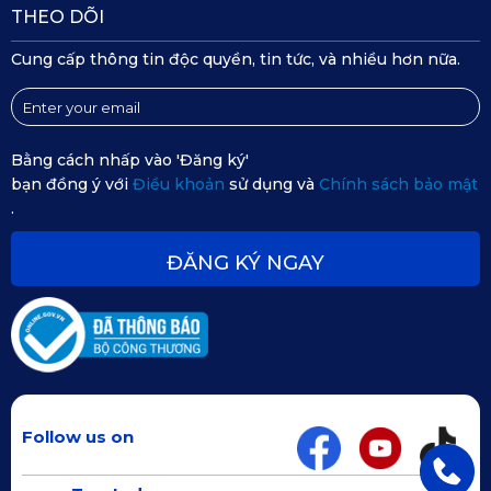
THEO DÕI
lót sàn ô tô Mercedes-Maybach S450 nhanh và sớm nhất
cho các chủ xế. Đặt hàng ngay!
Cung cấp thông tin độc quyền, tin tức, và nhiều hơn nữa.
Bằng cách nhấp vào 'Đăng ký'
bạn đồng ý với
Điều khoản
sử dụng và
Chính sách bảo mật
.
ĐĂNG KÝ NGAY
Follow us on