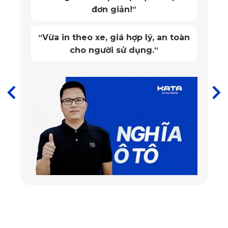
đơn giản!
”
Độ an toàn của thảm
Thảm lót sàn ô tô cao cấp Mercedes
được thiết kế cho
Vừa in theo xe, giá hợp lý, an toàn
“
xe Maybach S450 đa dạng về chất liệu nhưng không phải
cho người sử dụng.
”
loại nào cũng an toàn. Khách hàng cần phải kiểm tra về thiết
kế, mùi, màu sắc của thảm lót sàn trước khi chọn nhằm
mang đến một không gian thoải mái cho mọi người ở trên
xe. Lúc này, thảm lót sàn ô tô Mercedes-Maybach S450 do
KATA sản xuất với PVC cao cấp được xem là lựa chọn
hàng đầu.