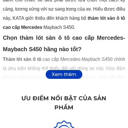
càng, tương xứng với sự sang trọng của xe. Hiểu được điều
này, KATA giới thiệu đến khách hàng bộ
thảm lót sàn ô tô
cao cấp Mercedes
Maybach S450.
Chọn thảm lót sàn ô tô cao cấp Mercedes-
Maybach S450 hãng nào tốt?
Thảm lót sàn ô tô
cao cấp Mercedes-Maybach S450 chính
là phụ kiện không thể thiếu đối với dòng xe này. Vừa đảm
bảo sự tiện nghi trong không gian nội thất xe, vừa giữ đảm
bảo nội thất xe luôn sạch sẽ và thông thoáng. Tuy nhiên với
sự đa dạng của các mẫu lót sàn ô tô Mercedes-Maybach
ƯU ĐIỂM NỔI BẬT CỦA SẢN
S450, bạn cần phải chú ý đến các tiêu chí sau khi chọn:
PHẨM
Độ bền của thảm
Độ bền là tiêu chí hàng đầu khi lựa chọn
thảm trải sàn ô tô