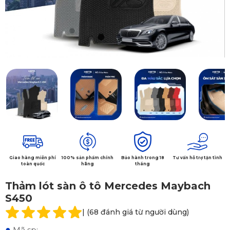
Giao hàng miễn phí
100% sản phẩm chính
Bảo hành trong 18
Tư vấn hỗ trợ tận tình
toàn quốc
hãng
tháng
Thảm lót sàn ô tô Mercedes Maybach
S450
| (68 đánh giá từ người dùng)
●
Mã sp: