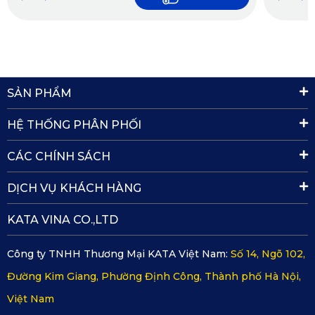
khăn ẩm, máy hút bụi mini, v.v.
Thời gian khô nhanh.
Xem thêm >>>
Thảm Lót Sàn Mercedes-Maybach S600
Chọn nhà cung cấp uy tín
SẢN PHẨM
Ngoài các tiêu chí trên, việc chọn đơn vị cung cấp thảm lót
HỆ THỐNG PHÂN PHỐI
sàn ô tô Mercedes-Maybach S450 quyết định đến chất
CÁC CHÍNH SÁCH
lượng sản phẩm. Tại KATA Việt Nam, bạn không chỉ mua
được sản phẩm chính hãng mà còn đảm bảo các tiêu chí
DỊCH VỤ KHÁCH HÀNG
chất lượng và an toàn tuyệt đối trong quá trình sử dụng.
KATA VINA CO.,LTD
Công ty TNHH Thương Mại KATA Việt Nam:
Số 14, Ngõ 102,
Đường Kim Giang, Phường Định Công, Thành phố Hà Nội,
Việt Nam