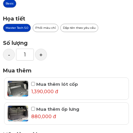
Basic
Họa tiết
Master Tech 5.0
Phối màu chỉ
Dập tên theo yêu cầu
Số lượng
-
+
Mua thêm
Mua thêm lót cốp
1,390,000 đ
Mua thêm ốp lưng
880,000 đ