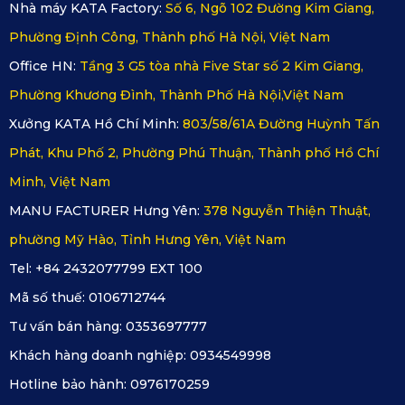
Nhà máy KATA Factory:
Số 6, Ngõ 102 Đường Kim Giang,
Phường Định Công, Thành phố Hà Nội, Việt Nam
Office HN:
Tầng 3 G5 tòa nhà Five Star số 2 Kim Giang,
Phường Khương Đình, Thành Phố Hà Nội,Việt Nam
Xưởng KATA Hồ Chí Minh:
803/58/61A Đường Huỳnh Tấn
Phát, Khu Phố 2, Phường Phú Thuận, Thành phố Hồ Chí
Minh, Việt Nam
Thảm lót sàn ô tô Mercedes-Maybach S450 ghế sau
MANU FACTURER Hưng Yên:
378 Nguyễn Thiện Thuật,
phường Mỹ Hào, Tỉnh Hưng Yên, Việt Nam
Hiện nay, thị trường lót sàn ô tô Mercedes-Maybach S450
Tel: +84 2432077799 EXT 100
tại Việt Nam ngày càng sôi động. Tuy nhiên, thảm lót sàn ô
Mã số thuế:
0106712744
tô cao cấp Mercedes-Maybach S450 sản xuất tại KATA vẫn
Tư vấn bán hàng:
0353697777
đang nhận được niềm yêu mến và lòng tin tưởng từ khách
Khách hàng doanh nghiệp:
0934549998
hàng. Với nhà máy sản xuất quy mô và công nghệ tiên tiến
Hotline bảo hành:
0976170259
hàng đầu tại Việt Nam,
KATA
cam kết mang đến những tấm