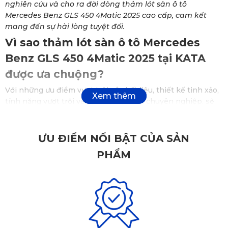
nghiên cứu và cho ra đời dòng thảm lót sàn ô tô
Mercedes Benz GLS 450 4Matic 2025 cao cấp, cam kết
mang đến sự hài lòng tuyệt đối.
Vì sao thảm lót sàn ô tô Mercedes
Benz GLS 450 4Matic 2025 tại KATA
được ưa chuộng?
Với những ưu điểm vượt trội về chất liệu, thiết kế tinh xảo,
tính năng vượt trội và dịch vụ hậu mãi chuyên nghiệp, sẽ
không khó hiểu vì sao
thảm lót sàn ô tô Mercedes
Benz
GLS 450 4Matic 2025 tại KATA lại được nhiều người ưa
chuộng và tin dùng đến vậy.
ƯU ĐIỂM NỔI BẬT CỦA SẢN
✅
Nhà cung cấp phụ kiện nội thất ô tô uy tín số 1
PHẨM
Việt Nam
KATA tự hào là thương hiệu dẫn đầu trong lĩnh vực sản
xuất thảm lót sàn ô tô. Với hơn 10 năm kinh nghiệm, chúng
tôi đã cho ra đời những sản phẩm thảm lót sàn cao cấp,
được làm từ chất liệu PVC nguyên sinh, có khả năng chống
thấm, chống ồn tốt, mang đến sự thoải mái và an toàn cho