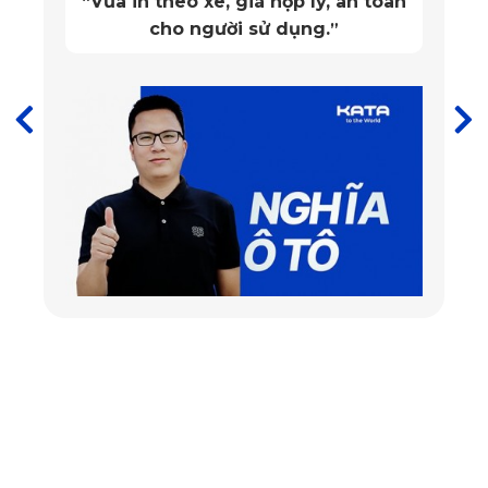
Vừa in theo xe, giá hợp lý, an toàn
“
cho người sử dụng.
”
Thảm lót sàn ô tô Mercedes Benz GLS 450 4Matic 2025
ghế phụ
=>>> Xem thêm:
Thảm lót sàn ô tô mercedes benz E-class
2024
✅
Thảm lót sàn Mercedes Benz GLS 450 4Matic
độ bền vượt trội lên đến 20 năm
Thảm lót sàn xe ô tô
của KATA được chế tác từ nguyên
liệu PVC nguyên sinh cao cấp, đạt chứng nhận an toàn
SGS Châu Âu, không chỉ đảm bảo an toàn cho sức khỏe mà
còn sở hữu độ bền vượt trội. Với khả năng chống thấm