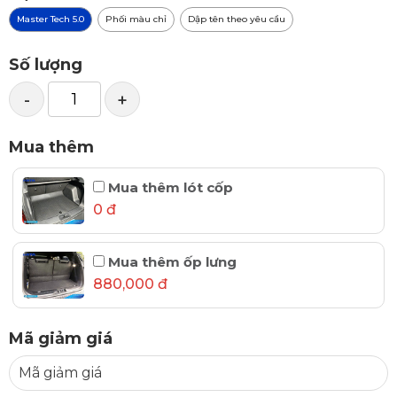
Master Tech 5.0
Phối màu chỉ
Dập tên theo yêu cầu
Số lượng
-
+
Mua thêm
Mua thêm lót cốp
0 đ
Mua thêm ốp lưng
880,000 đ
Mã giảm giá