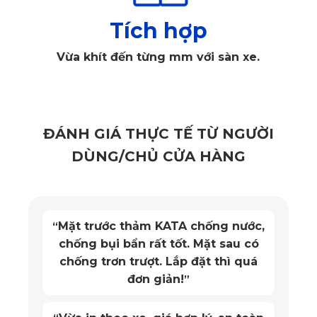
Tích hợp
Thảm lót sàn ô tô Mercedes Benz GLS 450 4Matic 2025
Vừa khít đến từng mm với sàn xe.
ghế lái
✅
Thiết kế cao cấp, sang trọng
Với thiết kế tinh xảo, tỉ mỉ đến từng đường nét, thảm lót
sàn KATA không chỉ bảo vệ sàn xe khỏi bụi bẩn, trầy xước
mà còn là điểm nhấn hoàn hảo, nâng tầm vẻ đẹp sang
ĐÁNH GIÁ THỰC TẾ TỪ NGƯỜI
trọng của nội thất.
DÙNG/CHỦ CỬA HÀNG
Chất liệu PVC cao cấp kết hợp với công nghệ sản xuất hiện
đại mang đến sản phẩm bền bỉ, chịu lực tốt, chống thấm
nước và dễ dàng vệ sinh. Đặc biệt, thảm lót sàn KATA được
thiết kế vừa khít theo từng chi tiết của xe Mercedes Benz
Mặt trước thảm KATA chống nước,
“
GLS 450 4Matic 2025, đảm bảo không xê dịch và tạo cảm
giác êm ái, thoải mái cho người sử dụng.
chống bụi bẩn rất tốt. Mặt sau có
chống trơn trượt. Lắp đặt thì quá
đơn giản!
”