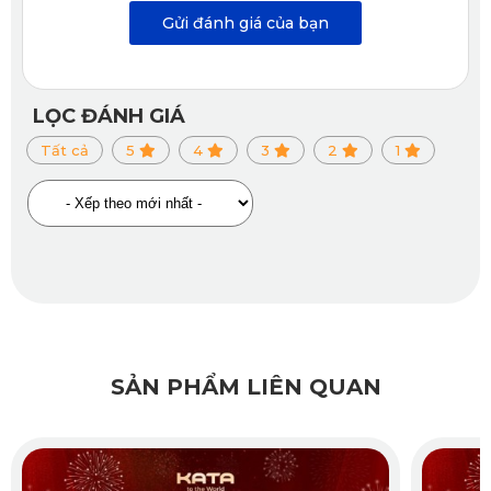
Gửi đánh giá của bạn
LỌC ĐÁNH GIÁ
Tất cả
5
4
3
2
1
Thảm lót sàn ô tô Mercedes Benz GLS 450 4Matic 2025
ghế hàng 2
SẢN PHẨM LIÊN QUAN
✅
An toàn khi sử dụng
Thảm lót sàn ô tô Mercedes Benz GLS 4Matic 2025 của
KATA được sản xuất từ PVC nguyên sinh cao cấp đạt
chứng nhận SGS Châu Âu, hoàn toàn không chứa các chất