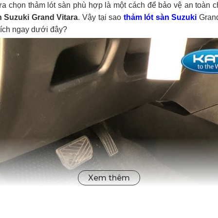
 lựa chọn thảm lót sàn phù hợp là một cách để bảo vệ an toàn
n Suzuki Grand Vitara
. Vậy tại sao
thảm lót sàn Suzuki
Grand
tích ngay dưới đây?