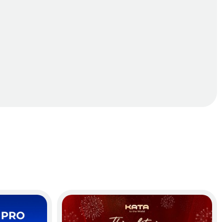
e và lốp vọng lên. Thêm vào đó, vật liệu chịu nhiệt cao cấp