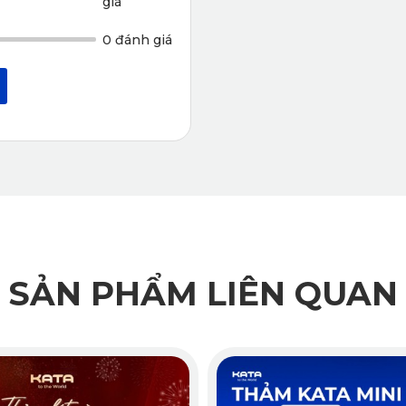
giá
0 đánh giá
Thảm lót sàn ô tô Suzuki Vitara ghế phụ
SẢN PHẨM LIÊN QUAN
TA tạo ra lớp đệm khí giúp giảm thiểu đáng kể tạp âm từ gầm x
n dạng dưới tác động của nhiệt độ cabin cao.