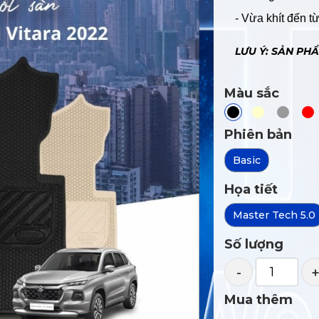
- Vừa khít đến 
LƯU Ý: SẢN PH
Màu sắc
Phiên bản
Basic
Họa tiết
Master Tech 5.0
Số lượng
-
Mua thêm