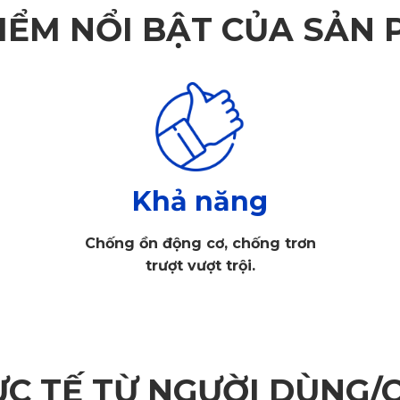
IỂM NỔI BẬT CỦA SẢN
Khả năng
Chống ồn động cơ, chống trơn
trượt vượt trội.
ỰC TẾ TỪ NGƯỜI DÙNG/
Thảm lót sàn Suzuki Grand Vitara ghế lái