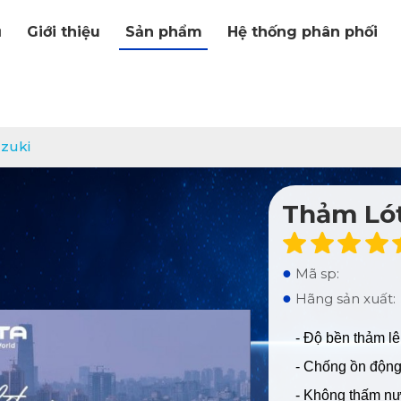
ủ
Giới thiệu
Sản phẩm
Hệ thống phân phối
uzuki
Thảm Lót
●
Mã sp:
●
Hãng sản xuất:
- Độ bền thảm lê
- Chống ồn động 
- Không thấm n