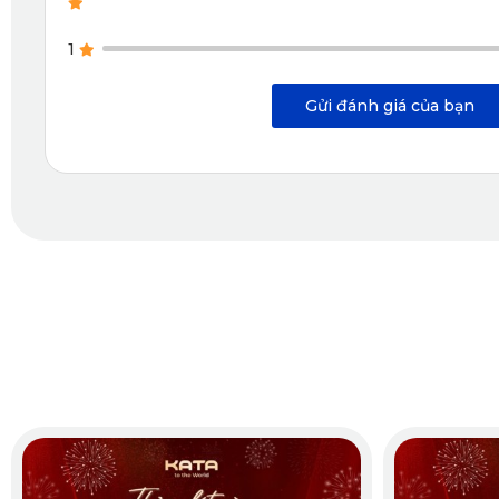
1
Gửi đánh giá của bạn
Xem thêm >>>
Thảm lót sàn ô tô suzuki ertiga hybrid
Khả năng chống ồn và chịu nhiệt hoàn hảo
Với cấu trúc các ô bi tròn dạng tổ ong thông nhau, thảm KA
giúp thảm giữ nguyên phom dáng, không cong vênh hay biế