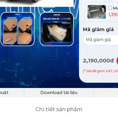
Mu
1,39
Mã giảm giá
2,190,000đ
(* Giá đã gồm VAT, c
huật
Download tài liệu
Chi tiết sản phẩm