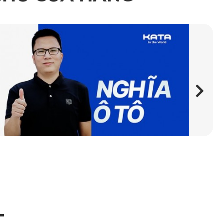
cho bề mặt sàn vừa tăng tính thẩm mỹ cho chiếc xe. Bộ thảm
ợc nhập khẩu trực tiếp từ Thái Lan, nơi có nền khoa kỹ
Âu, đảm bảo độ bền và tuổi thọ sản phẩm lên tới 20 năm.
ững tổ ong, tạo nên một khoảng không lọc âm thanh hiệu
tô.
bo tròn góc cạnh tỉ mỉ.
iúp hoàn thiện không gian nội thất bên trong xe tiện nghi,