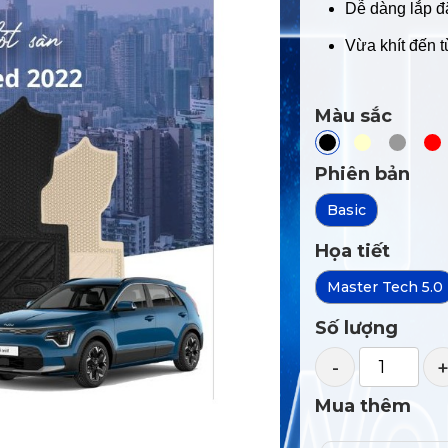
Dễ dàng lắp đặ
Vừa khít đến 
Màu sắc
Phiên bản
Basic
Họa tiết
Master Tech 5.0
Số lượng
-
Mua thêm