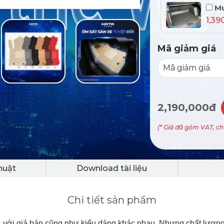
Mu
1,39
Mã giảm giá
2,190,000đ
(* Giá đã gồm VAT, c
huật
Download tài liệu
Chi tiết sản phẩm
tô, với giá bán cũng như kiểu dáng khác nhau. Nhưng chất lượng