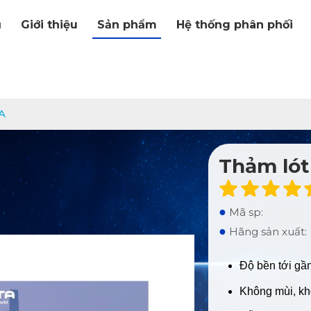
ủ
Giới thiệu
Sản phẩm
Hệ thống phân phối
IA
Thảm lót
●
Mã sp:
●
Hãng sản xuất:
Độ bền tới gầ
Không mùi, k