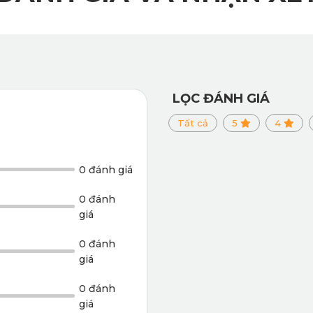
LỌC ĐÁNH GIÁ
Tất cả
5
4
Thảm lót sàn ô tô Kia Xceed màu đen ghế phụ
0 đánh giá
0 đánh
giá
0 đánh
giá
0 đánh
giá