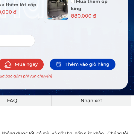
Mua thêm ốp
a thêm lót cốp
lưng
0,000 đ
880,000 đ
Mua ngay
Thêm vào giỏ hàng
hưa bao gồm phí vận chuyển)
FAQ
Nhận xét
 không được tốt, có mùi và gây hại đến sức khỏe . Chúng tôi