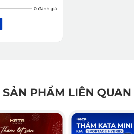
0 đánh giá
SẢN PHẨM LIÊN QUAN
Thảm lót sàn ô tô Kia Xceed màu đen ghế hàng 2