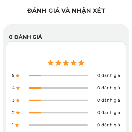
Với thương hiệu thảm ô tô Honda WR-V cao cấp từ KATA
ĐÁNH GIÁ VÀ NHẬN XÉT
thì bạn có thể yên tâm trải nghiệm. Không có tình trạng thảm
bị ẩm mốc hoặc tạo ra mùi hôi khó chịu. Bởi vì:
Chất liệu 100% PVC nguyên sinh, không tạo mùi ngay cả
0
ĐÁNH GIÁ
khi sử dụng lâu dài. Chịu được nhiệt độ khắc nghiệt, không
bị nóng chảy ở nhiệt độ cao và giòn gãy khi nhiệt độ xuống
thấp. Độ bền được kiểm định, check, test chặt chẽ. Bạn có
thể hoàn toàn yên tâm về chất lượng
thảm ô tô KATA
thông
5
0 đánh giá
qua các chứng nhận an toàn Châu Âu như; SGS, TUV…
4
0 đánh giá
(Khách hàng chọn lắp thêm lót cốp giúp xe trở nên cao cấp
3
0 đánh giá
hơn, sàn xe được bảo vệ toàn diện hơn, tránh ẩm mốc, bốc
2
0 đánh giá
mùi hoặc trầy xước tốt hơn.)
1
0 đánh giá