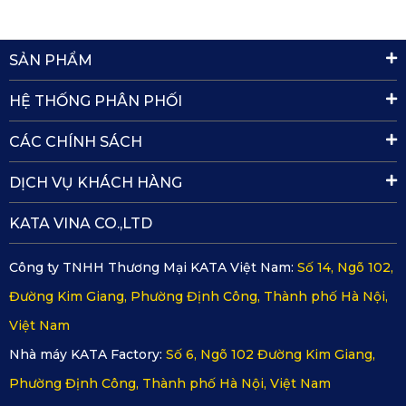
SẢN PHẨM
HỆ THỐNG PHÂN PHỐI
CÁC CHÍNH SÁCH
DỊCH VỤ KHÁCH HÀNG
KATA VINA CO.,LTD
Công ty TNHH Thương Mại KATA Việt Nam:
Số 14, Ngõ 102,
Đường Kim Giang, Phường Định Công, Thành phố Hà Nội,
Với đa dạng màu sắc để chọn lựa
Việt Nam
Được bảo hành lên đến 24 tháng từ nhà sản xuất, 1 đổi 1
Nhà máy KATA Factory:
Số 6, Ngõ 102 Đường Kim Giang,
trong vòng 3 ngày nếu như khi nhận về khách hàng
Phường Định Công, Thành phố Hà Nội, Việt Nam
không ưng ý. Chất lượng không đảm bảo và mãu mã