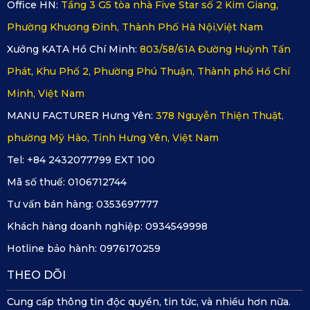
Office HN:
Tầng 3 G5 tòa nhà Five Star số 2 Kim Giang,
không như khi đặt hàng.
Phường Khương Đình, Thành Phố Hà Nội,Việt Nam
Xem thêm >>>
Thảm lót sàn ô tô Honda ZRV
Xưởng KATA Hồ Chí Minh:
803/58/61A Đường Huỳnh Tấn
Phát, Khu Phố 2, Phường Phú Thuận, Thành phố Hồ Chí
Minh, Việt Nam
MANU FACTURER Hưng Yên:
378 Nguyễn Thiện Thuật,
phường Mỹ Hào, Tỉnh Hưng Yên, Việt Nam
Tel: +84 2432077799 EXT 100
Mã số thuế:
0106712744
Tư vấn bán hàng:
0353697777
Khách hàng doanh nghiệp:
0934549998
Hãy đến ngay
KATA
để lựa chọn thảm trải sàn ô tô Honda
Hotline bảo hành:
0976170259
WR-V chất lượng, đáp ứng được tất cả các yêu cầu của mọi
THEO DÕI
người.
Cung cấp thông tin độc quyền, tin tức, và nhiều hơn nữa.