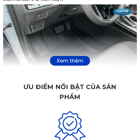
ƯU ĐIỂM NỔI BẬT CỦA SẢN
PHẨM
Thảm lót sàn ô tô Honda WR-V ghế lái
Thảm lót sàn ô tô Honda WR-V cao cấp
từ KATA