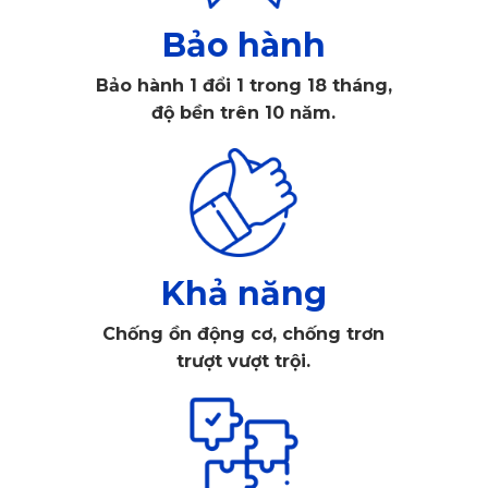
Thảm ô tô được sinh ra để bảo vệ sàn xe, kéo dài tuổi thọ
Bảo hành
cho xe ô tô. Đồng thời tăng tính thẩm mỹ, sang trọng cho nội
Bảo hành 1 đổi 1 trong 18 tháng,
thất xe ô tô của bạn. Với những chứng năng không thể phủ
độ bền trên 10 năm.
nhận như vậy, thì có phải loại
thảm ô tô Honda
WR-V
nào
cũng giống nhau, đều đem lại những lợi ích và không tiềm
ẩn những mối nguy hại nào khác? Hãy cùng xem xét mẫu
thảm mà chúng tôi tâm đắc nhất trên thị trường và đặt nó lên
bàn cân để so sánh với các loại thảm khác xem nó thật sự
Khả năng
tốt hay không?
Chống ồn động cơ, chống trơn
trượt vượt trội.