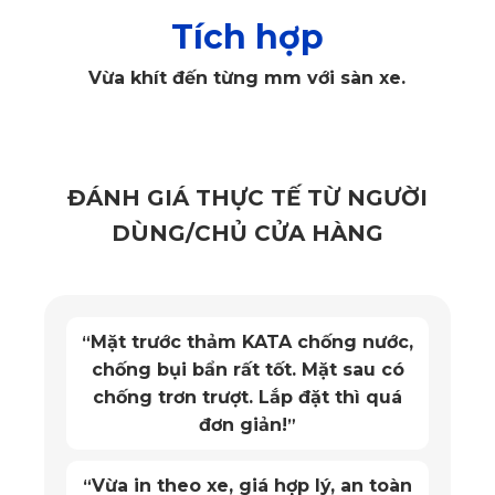
Tích hợp
Vừa khít đến từng mm với sàn xe.
Thảm lót sàn ô tô BMW iX3 - SUV màu đen ghế lái
Thảm lót sàn BMW iX3 - SUV có viền vải dù 140D mềm
ĐÁNH GIÁ THỰC TẾ TỪ NGƯỜI
mại, chắc chắn không bám bụi
DÙNG/CHỦ CỬA HÀNG
KATA thiết kế thảm với 2 phiên bản là thường và PRO, với
phiên bản thường viền thảm được may bằng vải dù không
ngấm nước, chắc chắn được đo đạc cực kỳ tỉ mỉ, tránh sàn
Mặt trước thảm KATA chống nước,
“
chống bụi bẩn rất tốt. Mặt sau có
xe tiếp xúc trực tiếp với thảm gây trầy xước, tổn thương tới
chống trơn trượt. Lắp đặt thì quá
sàn nỉ của xe.
đơn giản!
”
Logo thép không gỉ chắc chắn tinh thể được dập trên
thảm làm tăng độ nhận diện thương hiệu, tạo độ sang
Vừa in theo xe, giá hợp lý, an toàn
“