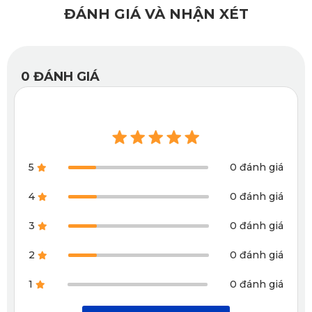
ĐÁNH GIÁ VÀ NHẬN XÉT
bảo rằng mọi chi tiết thiết kế trên thảm đều có công dụng
của nó, không thừa thãi.
0
ĐÁNH GIÁ
5
0 đánh giá
4
0 đánh giá
3
0 đánh giá
2
0 đánh giá
1
0 đánh giá