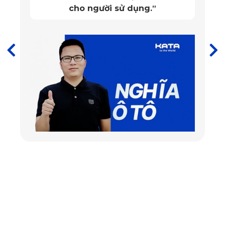
trọng cho thảm.
cho người sử dụng.
”
Tuổi thọ cao, không bay phai màu theo thời gian.
Xem thêm >>>
thảm lót sàn xe BMW X7
Quy trình sản xuất thảm lót sàn BMW iX3
- SUV
KATA sở hữu đội ngũ chuyên viên thiết kế giàu kinh nghiệm,
luôn đi theo kim chỉ nam “mỗi bộ thảm được làm ra chỉ dành
riêng cho chiếc xe của nó”. Chính vì lẽ đó, mỗi bộ thảm đều
được thiết kế trên bản vẽ 2D và 3D Autocad với mục đích
mô phỏng sản phẩm chính xác, chi tiết nhất tới từng khúc bo
của chân ghế, hay những gờ nổi trên thành xe, luôn đảm