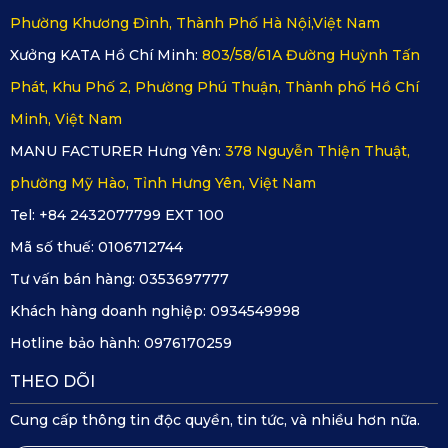
được vận hành dưới bàn tay của những kỹ sư KATA, mọi
Phường Khương Đình, Thành Phố Hà Nội,Việt Nam
tấm thảm sẽ được cắt theo kích thước trọn vẹn nhất, chính
Xưởng KATA Hồ Chí Minh:
803/58/61A Đường Huỳnh Tấn
xác đến từng mm.
Phát, Khu Phố 2, Phường Phú Thuận, Thành phố Hồ Chí
Minh, Việt Nam
Sau khi cắt, thảm sẽ được làm mềm và kiểm tra độ phẳng
MANU FACTURER Hưng Yên:
378 Nguyễn Thiện Thuật,
cũng như độ đồng đều của bề mặt thảm. Nhằm chắc chắn
phường Mỹ Hào, Tỉnh Hưng Yên, Việt Nam
rằng thảm cắt thô đã đạt được sự chính xác tuyệt đối. Tạo
Tel: +84 2432077799 EXT 100
nên bề mặt phẳng thân thiện với người sử dụng.
Mã số thuế:
0106712744
Bước 4:
Tiến hành hoàn thiện viền
Tư vấn bán hàng:
0353697777
Khách hàng doanh nghiệp:
0934549998
Để thảm luôn được bảo vệ và đạt đến độ thẩm mỹ cao thì
Hotline bảo hành:
0976170259
giai đoạn bo viền là rất quan trọng. Việc bo viền sẽ có 2 loại:
trên thảm thường sẽ được may bằng vải dù 140D cực kỳ
THEO DÕI
chắc chắn.
Cung cấp thông tin độc quyền, tin tức, và nhiều hơn nữa.