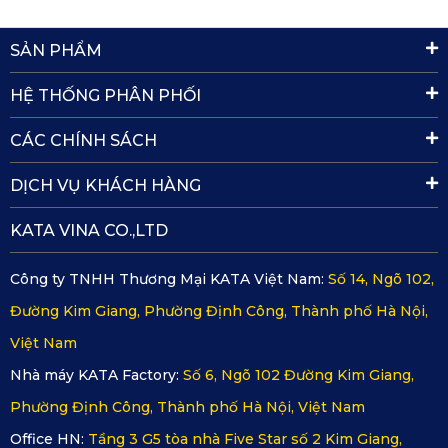
SẢN PHẨM
HỆ THỐNG PHÂN PHỐI
CÁC CHÍNH SÁCH
DỊCH VỤ KHÁCH HÀNG
KATA VINA CO.,LTD
Công ty TNHH Thương Mại KATA Việt Nam:
Số 14, Ngõ 102,
Thảm lót sàn ô tô BMW iX3 - SUV màu đen ghế hàng 2
Đường Kim Giang, Phường Định Công, Thành phố Hà Nội,
Xem thêm >>>
Thảm lót sàn xe BMW X6
Việt Nam
Nhà máy KATA Factory:
Số 6, Ngõ 102 Đường Kim Giang,
Bước 3:
Cắt thảm trên máy cắt công nghiệp CNC
Phường Định Công, Thành phố Hà Nội, Việt Nam
Độ chính xác của máy cắt CNC là tuyệt đối, bởi vậy khi
Office HN:
Tầng 3 G5 tòa nhà Five Star số 2 Kim Giang,