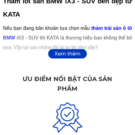
Thảm lót sàn BMW iX3 - SUV bền đẹp từ
KATA
Nếu bạn đang băn khoăn lựa chọn mẫu
thảm trải sàn ô tô
BMW
iX3 - SUV thì KATA là thương hiệu bạn không thể bỏ
qua. Vậy tại sao chúng tôi lại tự tin như vậy?
Mỗi sản phẩm thảm của KATA được sản xuất đều dựa trên
nguyên vật liệu an toàn tuyệt đối với người sử dụng, hạn
ƯU ĐIỂM NỔI BẬT CỦA SẢN
chế rác thải môi trường. Thiết kế dựa trên công nghệ hiện
PHẨM
đại, đảm bảo sản phẩm chất lượng nhất tới tay người sử
dụng.
Thảm lót sàn BMW iX3 - SUV đa dạng hóa lựa chọn cho
khách hàng
Thảm lót sàn KATA được thiết kế với 9 màu sắc riêng biệt,