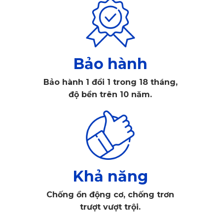
Bảo hành
Bảo hành 1 đổi 1 trong 18 tháng,
độ bền trên 10 năm.
Thảm lót sàn xe hơi Mercedes S Class W223 2022 đến 
2025 ghế lái
1. Thảm lót sàn ô tô Mercedes S Class 
Khả năng
W223 2022 đến 2025 có tác dụng gì?
Chống ồn động cơ, chống trơn
trượt vượt trội.
Không đơn thuần là phụ kiện trang trí cho nội thất của xe, 