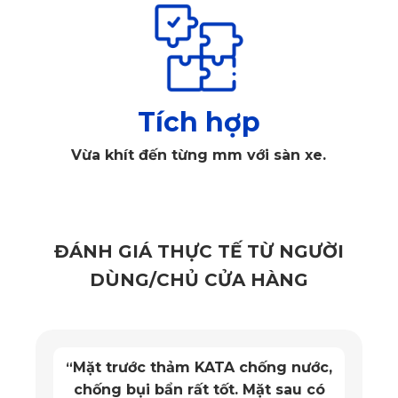
sản phẩm 
lót sàn ô tô
 S Class W223 2022 đến 2025 tới 
2025 hiện nay còn đóng vai trò như một công cụ mà khó tài 
xế nào có thể bỏ sót. Một vài vai trò của thảm lót sàn có thể 
kể đến như: giữ vệ sinh sàn xe, chống gây trầy xước, bám 
Tích hợp
bẩn cho sàn, hay đảm bảo cố định sàn khi tài xế lăn bánh. 
Vừa khít đến từng mm với sàn xe.
Cùng với đó, tùy vào từng dòng xe, chất liệu thảm khác 
nhau mà tiện ích và công năng của thảm lót sàn cũng khác 
nhau. 
ĐÁNH GIÁ THỰC TẾ TỪ NGƯỜI
DÙNG/CHỦ CỬA HÀNG
Mặt trước thảm KATA chống nước,
“
chống bụi bẩn rất tốt. Mặt sau có