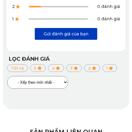
2
0 đánh giá
của mình mẫu thảm lót sàn KATA với những đặc điểm, cùng 
tính năng vượt trội, đảm bảo an toàn tuyệt đối cho khách 
1
0 đánh giá
hàng. 
Gửi đánh giá của bạn
May đo theo thông số kỹ thuật, đảm bảo tương thích 
100%
LỌC ĐÁNH GIÁ
Thảm lót sàn xe hơi Mercedes S Class W223 2022 đến 
Tất cả
5
4
3
2
1
2025
 của KATA được sản xuất dựa trên thông số kỹ thuật 
chính xác từ nhà sản xuất. Trải qua quy trình đo, cắt, may 
theo quy chuẩn hiện đại dưới sự hỗ trợ từ hệ thống máy 
móc chuyên nghiệp, hiện đại hàng đầu, cùng đội ngũ công 
nhân viên giàu kinh nghiệm. Mỗi tấm thảm được phân phối 
đều đạt chất lượng đồng đều, tương thích tuyệt đối với từng 
sàn xe.
SẢN PHẨM LIÊN QUAN