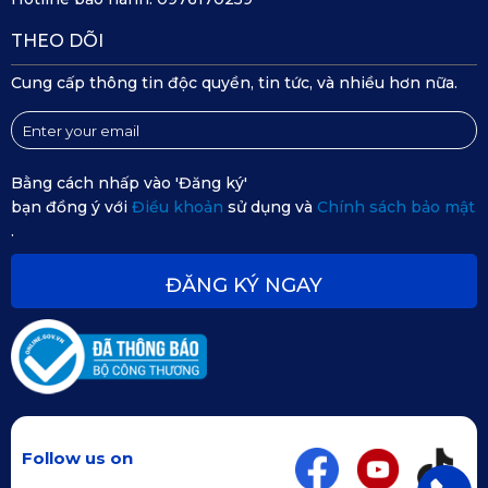
THEO DÕI
Cung cấp thông tin độc quyền, tin tức, và nhiều hơn nữa.
Bằng cách nhấp vào 'Đăng ký'
Thảm lót sàn xe hơi Mercedes S Class W223 2022 đến 
bạn đồng ý với
Điều khoản
sử dụng và
Chính sách bảo mật
2025 lót cốp
.
ĐĂNG KÝ NGAY
(Chi tiết lót cốp chỉ từ 1.290.000 vnđ)
Kinh nghiệm mách bạn
: Khách lắp thêm lót cốp để tăng khả 
năng bảo vệ cho nội thất ô tô, vệ sinh đơn giản hơn, bền đẹp 
hơn.
Follow us on
Vệ sinh đơn giản, lắp đặt thuận tiện