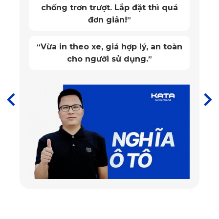
chống trơn trượt. Lắp đặt thì quá
đơn giản!
”
Vừa in theo xe, giá hợp lý, an toàn
“
cho người sử dụng.
”
Thảm lót sàn xe hơi Mercedes S Class W223 2022 đến 2025
ghế phụ
Hiện nay, cùng với sự nâng cấp của từng hãng xe, thế giới 
phụ kiện ô tô, đặc biệt là thảm lót sàn cũng có những phát 
triển đáng kể. Trái với đó, người sử dụng dường như vẫn 
chưa nắm được những công năng và tiện ích mà phụ kiện 
này đem lại. Bằng chứng rõ ràng nhất là đến đầu những 
năm 2000, thảm lót sàn mới được khách hàng rộng rãi sử 
dụng.