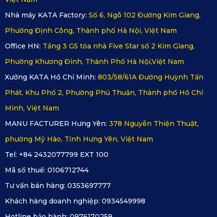
bật như 
chịu nhiệt cao, đàn hồi tốt và phù hợp với mọi điều 
Nhà máy KATA Factory:
Số 6, Ngõ 102 Đường Kim Giang,
kiện môi trường.
Phường Định Công, Thành phố Hà Nội, Việt Nam
Office HN:
Tầng 3 G5 tòa nhà Five Star số 2 Kim Giang,
Phường Khương Đình, Thành Phố Hà Nội,Việt Nam
Xưởng KATA Hồ Chí Minh:
803/58/61A Đường Huỳnh Tấn
Theo đánh giá từ khách hàng, tuổi thọ của 
thảm lót sàn 
Phát, Khu Phố 2, Phường Phú Thuận, Thành phố Hồ Chí
KATA
 có thể lên đến gần 20 năm. Ngoài ra, do được sản 
Minh, Việt Nam
xuất từ chất liệu cao cấp, nên thảm tuyệt đối an toàn với sức 
MANU FACTURER Hưng Yên:
378 Nguyễn Thiện Thuật,
khỏe, đã được kiểm chứng theo khung tiêu chuẩn châu Âu.
phường Mỹ Hào, Tỉnh Hưng Yên, Việt Nam
Tel: +84 2432077799 EXT 100
Mã số thuế:
0106712744
Tư vấn bán hàng:
0353697777
Khách hàng doanh nghiệp:
0934549998
Hotline bảo hành:
0976170259