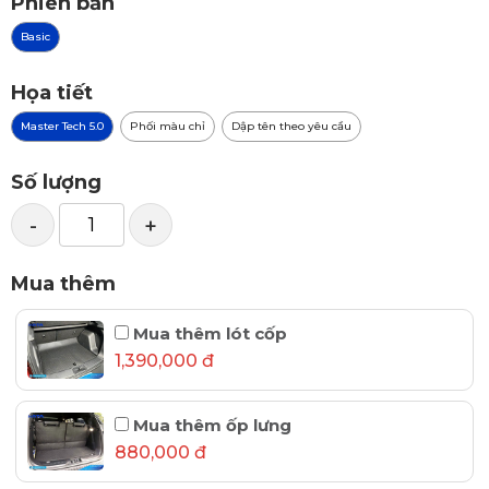
Phiên bản
Basic
Họa tiết
Master Tech 5.0
Phối màu chỉ
Dập tên theo yêu cầu
Số lượng
-
+
Mua thêm
Mua thêm lót cốp
1,390,000 đ
Mua thêm ốp lưng
880,000 đ