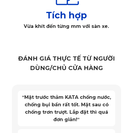
Tích hợp
Vừa khít đến từng mm với sàn xe.
Thảm ô tô Range Rover 2022 sử dụng vật liệu PVC cao cấp
Xem thêm >>>
Thảm lót sàn ô tô Range Rover Evoque
ĐÁNH GIÁ THỰC TẾ TỪ NGƯỜI
DÙNG/CHỦ CỬA HÀNG
Độ bền bỉ cao
Được chế tạo bằng vật liệu cao cấp nên 
thảm sàn ô tô 
Mặt trước thảm KATA chống nước,
“
Range Rover 2022 
có độ bền bỉ rất cao. Thảm không chỉ 
chống bụi bẩn rất tốt. Mặt sau có
chống lại được các yếu tố môi trường tác động mà còn có 
chống trơn trượt. Lắp đặt thì quá
độ đàn hồi cao. Dưới ngoại lực, nhiệt độ cao đều không làm 
đơn giản!
”
biến dạng hay hư hỏng cho thảm trải sàn. Nhiều khách hàng 