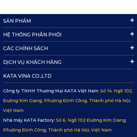
SẢN PHẨM
Thảm sàn ô tô Range Rover 2022 có độ bám cao
HỆ THỐNG PHÂN PHỐI
Hiện nay 
thảm sàn ô tô Range Rover 2022
 đã có mặt tại 
CÁC CHÍNH SÁCH
KATA
 sở hữu toàn bộ những ưu điểm trên. Khách hàng 
muốn mua thảm cho xe Range Rover 2022 hãy liên hệ để 
DỊCH VỤ KHÁCH HÀNG
được nhân viên hỗ trợ tận tình tại website chính thức của 
KATA VINA CO.,LTD
công ty 
https://katavina.com/
.
Công ty TNHH Thương Mại KATA Việt Nam:
Số 14, Ngõ 102,
Đường Kim Giang, Phường Định Công, Thành phố Hà Nội,
Việt Nam
Nhà máy KATA Factory:
Số 6, Ngõ 102 Đường Kim Giang,
Phường Định Công, Thành phố Hà Nội, Việt Nam