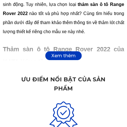
sinh động. Tuy nhiên, lựa chọn loại 
thảm sàn ô tô Range
Rover 2022
 nào tốt và phù hợp nhất? Cùng tìm hiểu trong 
phần dưới đây để tham khảo thêm thông tin về thảm lót chất 
lượng thiết kế riêng cho mẫu xe này nhé.
Thảm sàn ô tô Range Rover 2022 của 
KATA Xứng tầm xe sang
Trên thị trường, có không ít khách hàng tin tưởng và lựa 
ƯU ĐIỂM NỔI BẬT CỦA SẢN
chọn 
thảm sàn ô tô
 Range Rover 2022 của KATA. Bởi 
PHẨM
dòng thảm lót này sở hữu rất nhiều ưu điểm nổi bật như:
Nguyên liệu sử dụng an toàn
Loại PVC cao cấp được sử dụng để chế tạo ra thảm trải sàn 