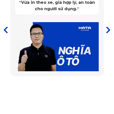
Vừa in theo xe, giá hợp lý, an toàn
“
đánh giá thảm lót sàn sử dụng qua 3 4 năm nhưng vẫn còn 
cho người sử dụng.
”
mới như ban đầu.
Thiết kế ấn tượng
Không giống với các loại thảm lót khác, 
thảm sàn ô tô 
Range Rover 2022 
được thiết kế đơn giản, bề mặt trên 
dạng tán bi nổi xếp gần nhau. Còn mặt dưới của thảm lót 
được thiết kế với độ bám chắc. Ngoài ra, thảm còn có các 
rãnh giúp ngăn nước, bụi bẩn đi xuống sàn xe. Với thiết kế 
này vừa mang lại vẻ sang trọng, ấn tượng vừa giúp tăng 
hiệu quả bảo vệ cho ô tô.