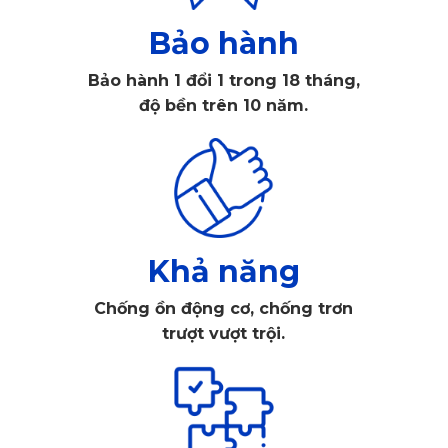
KATA. Thảm lót này đảm bảo an toàn khi sử dụng do không 
Bảo hành
tạo ra các hợp chất độc hại. PVC này được chế tạo hoàn 
Bảo hành 1 đổi 1 trong 18 tháng,
toàn từ hạt nhựa nguyên sinh thiên nhiên, rất cao cấp. Chất 
độ bền trên 10 năm.
liệu này đã qua kiểm nghiệm chặt chẽ và đạt các chứng 
nhận chất lượng của SGS, ISO…
Khả năng
Chống ồn động cơ, chống trơn
trượt vượt trội.