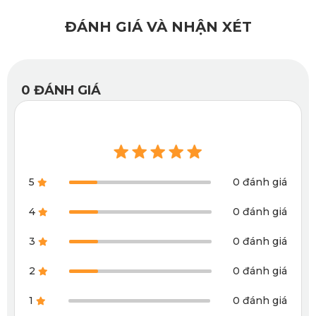
ĐÁNH GIÁ VÀ NHẬN XÉT
0
ĐÁNH GIÁ
5
0 đánh giá
Thảm sàn ô tô Range Rover 2022 có thiết kế ấn tượng
4
0 đánh giá
3
0 đánh giá
Xem thêm >>>
Thảm Lót Sàn Ô Tô Land Rover Range
2
0 đánh giá
Rover Velar
1
0 đánh giá