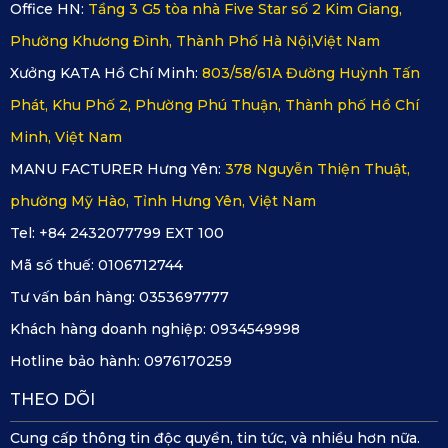
Office HN:
Tầng 3 G5 tòa nhà Five Star số 2 Kim Giang,
Phường Khương Đình, Thành Phố Hà Nội,Việt Nam
Xưởng KATA Hồ Chí Minh:
803/58/61A Đường Huỳnh Tấn
Phát, Khu Phố 2, Phường Phú Thuận, Thành phố Hồ Chí
Minh, Việt Nam
MANU FACTURER Hưng Yên:
378 Nguyễn Thiện Thuật,
phường Mỹ Hào, Tỉnh Hưng Yên, Việt Nam
Tel: +84 2432077799 EXT 100
Mã số thuế:
0106712744
Tư vấn bán hàng:
0353697777
Khách hàng doanh nghiệp:
0934549998
Hotline bảo hành:
0976170259
THEO DÕI
Cung cấp thông tin độc quyền, tin tức, và nhiều hơn nữa.