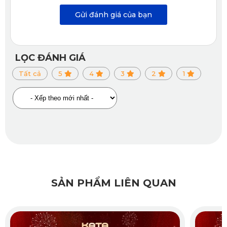
Cách âm tốt
Gửi đánh giá của bạn
Thiết kế thảm lót KATA với kết cầu hai mặt tạo nên khoảng 
không đặc biệt giúp cách âm cực kỳ hiệu quả cho khoang 
LỌC ĐÁNH GIÁ
cabin của ô tô. Dù vậy nhưng thảm lót vẫn đạt được độ 
Tất cả
5
4
3
2
1
mỏng nhẹ. Những chiếc gai nhám đầu tròn vừa giúp bám 
chắc vào sàn xe vừa có tác dụng tiêu tán âm thanh. Đó cũng 
là lý do
 thảm sàn ô tô Range Rover 2022 
cách âm tốt, 
chống được tiếng ồn từ gầm xe ô tô vọng ngược vào nội 
thất.
Độ bám cao
SẢN PHẨM LIÊN QUAN
Mặt dưới của thảm lót KATA rất được chú trọng trong chế 
tạo. Điều này mang đến tính năng bám dính tốt với mặt sàn. 