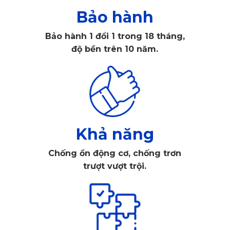
Bảo hành
Bảo hành 1 đổi 1 trong 18 tháng,
độ bền trên 10 năm.
Đo thông số sàn xe Brabus B45
Đầu tiên, các kỹ sư tiến hành đo thông số sàn xe. Bước này
được thực hiện khác nhau ở từng dòng ô tô riêng biệt. Từng
kích thước của các khu vực khác nhau, các góc cạnh,
đường bo được đo tỉ mỉ để đảm bảo các tấm thảm KATA
Khả năng
phủ khít sàn xe.
Chống ồn động cơ, chống trơn
Xem thêm >>>
​Thảm Ô Tô Alfa Romeo Tonale
trượt vượt trội.
Phác họa mẫu thảm
Sau khi tập hợp toàn bộ thông số sàn xe, đội ngũ kỹ sư
chuyên nghiệp của KATA sẽ tiến hành phác thảo bản vẽ trên