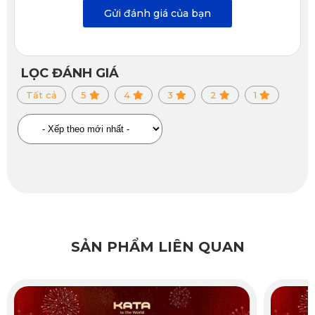
trên các miếng lót sàn ở vị trí lái.
Thảm ô tô KATA
sẽ được
Gửi đánh giá của bạn
kiểm tra chất lượng một lần nữa trước khi giao tới khách
hàng.
LỌC ĐÁNH GIÁ
Tất cả
5
4
3
2
1
SẢN PHẨM LIÊN QUAN