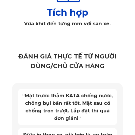
giấy.
Tích hợp
Vừa khít đến từng mm với sàn xe.
ĐÁNH GIÁ THỰC TẾ TỪ NGƯỜI
DÙNG/CHỦ CỬA HÀNG
Mặt trước thảm KATA chống nước,
“
chống bụi bẩn rất tốt. Mặt sau có
chống trơn trượt. Lắp đặt thì quá
Thiết kế trên AutoCAD
đơn giản!
”
Sau đó, thiết kế cuối cùng được hoàn thiện trên AutoCAD
mang tới độ chính xác tới từng milimet với sàn. Ở bước này,
Vừa in theo xe, giá hợp lý, an toàn
“