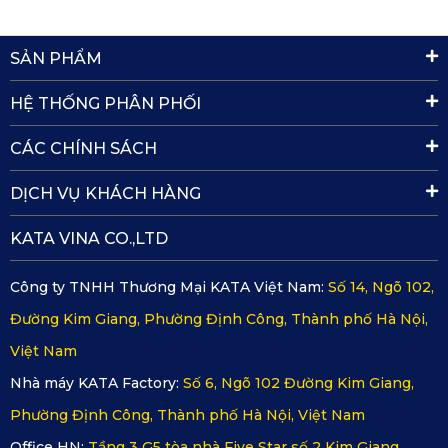
SẢN PHẨM
HỆ THỐNG PHÂN PHỐI
CÁC CHÍNH SÁCH
DỊCH VỤ KHÁCH HÀNG
KATA VINA CO.,LTD
Công ty TNHH Thương Mại KATA Việt Nam:
Số 14, Ngõ 102,
Đường Kim Giang, Phường Định Công, Thành phố Hà Nội,
Việt Nam
Nhà máy KATA Factory:
Số 6, Ngõ 102 Đường Kim Giang,
Hướng dẫn vệ sinh tấm lót sàn ô tô KATA
Phường Định Công, Thành phố Hà Nội, Việt Nam
cho Brabus B45
Office HN:
Tầng 3 G5 tòa nhà Five Star số 2 Kim Giang,