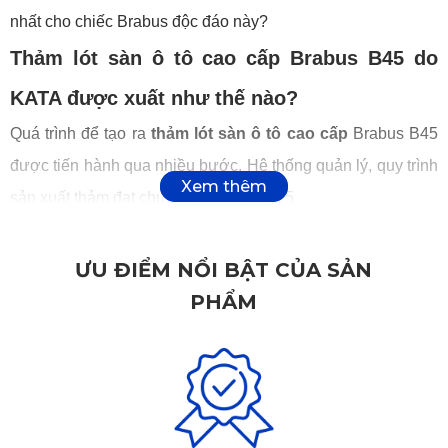
nhất cho chiếc Brabus độc đáo này?
Thảm lót sàn ô tô cao cấp Brabus B45 do
KATA được xuất như thế nào?
Quá trình để tạo ra
thảm lót sàn ô tô cao cấp
Brabus B45
được tiến hành qua nhiều bước. Hệ thống quản lý, quy trình
sản xuất thảm đạt chuẩn ISO 9001:2015.
ƯU ĐIỂM NỔI BẬT CỦA SẢN
PHẨM