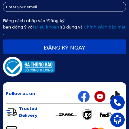
Khi cần vệ sinh toàn bộ thảm, các bước vệ sinh thảm trải
Bằng cách nhấp vào 'Đăng ký'
sàn ô tô Brabus B45 nhanh nhất như sau:
bạn đồng ý với
Điều khoản
sử dụng và
Chính sách bảo mật
.
Tháo các chốt cố định (nếu có).
Tháo từng miếng lót ra khỏi sàn đặt thảm lên mặt phẳng.
ĐĂNG KÝ NGAY
Dùng vòi nước lần lượt xịt lên mặt trên và mặt dưới của
thảm (có thể dùng chất tẩy rửa phù hợp).
Chờ thảm khô (bước này có thể dùng xì khô hoặc để
thảm khô tự nhiên trong vòng một vài phút).
Follow us on
Lắp đặt các tấm thảm theo đúng vị trí ban đầu.
Trusted
Delivery