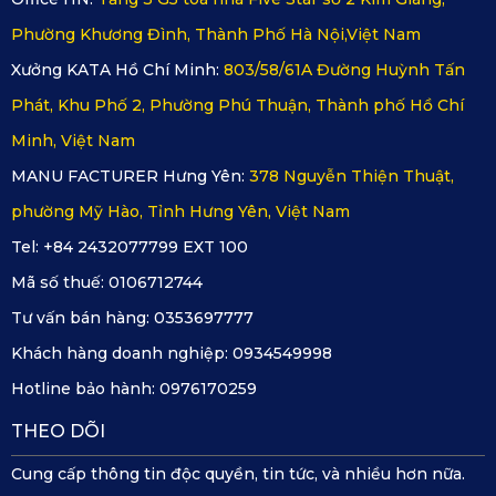
Thảm lót sàn giữ lại rất nhiều bụi bẩn, đất, cát, vụn thức ăn,
Phường Khương Đình, Thành Phố Hà Nội,Việt Nam
v.v trên bề mặt. Do đó, vệ sinh các tấm lót sàn ô tô KATA cho
Xưởng KATA Hồ Chí Minh:
803/58/61A Đường Huỳnh Tấn
Brabus B45 một cách thường xuyên sẽ giúp khoang nội thất
Phát, Khu Phố 2, Phường Phú Thuận, Thành phố Hồ Chí
luôn sang trọng. Việc này cũng đảm bảo không gian trong
Minh, Việt Nam
xe luôn thông thoáng và dễ chịu.
MANU FACTURER Hưng Yên:
378 Nguyễn Thiện Thuật,
phường Mỹ Hào, Tỉnh Hưng Yên, Việt Nam
Tel: +84 2432077799 EXT 100
Mã số thuế:
0106712744
Tư vấn bán hàng:
0353697777
Khách hàng doanh nghiệp:
0934549998
Hotline bảo hành:
0976170259
THEO DÕI
Cung cấp thông tin độc quyền, tin tức, và nhiều hơn nữa.