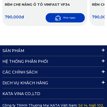
RÈM CHE NẮNG Ô TÔ VINFAST VF34
RÈM CH
790,000đ
790,00
Mua ngay
SẢN PHẨM
HỆ THỐNG PHÂN PHỐI
Thiết kế rèm thông minh mang lại sự tiện lợi khi sử dụng
CÁC CHÍNH SÁCH
✔️
Phụ kiện chắc chắn và cố định với khung xe
DỊCH VỤ KHÁCH HÀNG
Khung mỗi bộ rèm được sử dụng thép Carbon chắc chắn có
KATA VINA CO.,LTD
độ bền cao. Kết hợp dọc phần khung được sắp xếp nam
châm vĩnh cửu có độ bám hút cao, giúp rèm được gắn chặt
Công ty TNHH Thương Mại KATA Việt Nam:
Số 14, Ngõ 102,