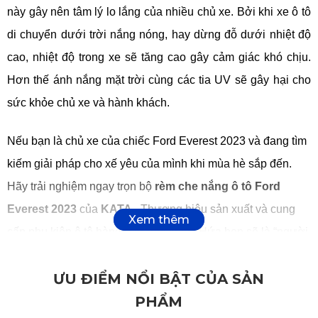
này gây nên tâm lý lo lắng của nhiều chủ xe. Bởi khi xe ô tô
di chuyển dưới trời nắng nóng, hay dừng đỗ dưới nhiệt độ
cao, nhiệt độ trong xe sẽ tăng cao gây cảm giác khó chịu.
Hơn thế ánh nắng mặt trời cùng các tia UV sẽ gây hại cho
sức khỏe chủ xe và hành khách.
Nếu bạn là chủ xe của chiếc Ford Everest 2023 và đang tìm
kiếm giải pháp cho xế yêu của mình khi mùa hè sắp đến.
Hãy trải nghiệm ngay trọn bộ
rèm che nắng ô tô Ford
Everest 2023
của
KATA
- Thương hiệu sản xuất và cung
cấp phụ kiện ô tô hàng đầu Việt Nam. Hứa hẹn sẽ là “người
đồng hành” thông minh trên những chuyến đi ngày hè!
ƯU ĐIỂM NỔI BẬT CỦA SẢN
Tại sao nên chọn rèm xe ô tô Ford
PHẨM