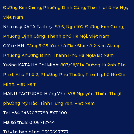
vào khung cửa xe tốt nhất.
Đường Kim Giang, Phường Định Công, Thành phố Hà Nội,
Đồng thời, nhằm tăng khả năng cố định của rèm, phụ kiện
Việt Nam
được trang bị miếng dán nhựa giúp cố định sản phẩm.
Nhà máy KATA Factory:
Số 6, Ngõ 102 Đường Kim Giang,
Những miếng dán này được đặt vào khung cửa xe, đảm
Phường Định Công, Thành phố Hà Nội, Việt Nam
bảo rèm sẽ không bị bung ra khi xe di chuyển với tốc độ cao
Office HN:
Tầng 3 G5 tòa nhà Five Star số 2 Kim Giang,
lên đến 90km/h ngay cả khi hạ kính cửa. Mang lại sự an
Phường Khương Đình, Thành Phố Hà Nội,Việt Nam
toàn và ổn định cho
rèm che nắng ô tô KATA
trong mọi
Xưởng KATA Hồ Chí Minh:
803/58/61A Đường Huỳnh Tấn
điều kiện lái xe.
Phát, Khu Phố 2, Phường Phú Thuận, Thành phố Hồ Chí
Minh, Việt Nam
MANU FACTURER Hưng Yên:
378 Nguyễn Thiện Thuật,
phường Mỹ Hào, Tỉnh Hưng Yên, Việt Nam
Tel: +84 2432077799 EXT 100
Mã số thuế:
0106712744
Tư vấn bán hàng:
0353697777