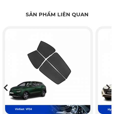
sổ.
Không chỉ đáp ứng yêu cầu về các tính năng vượt trội, sản
SẢN PHẨM LIÊN QUAN
phẩm còn trinh phục khách hàng bởi thiết kế đẹp mắt. Chất
liệu vải Polyester bền đẹp, không bị xù lông, có độ co giãn
cao. Đường viền của từng bộ rèm được may đo tỉ mỹ với
logo mang thương hiệu KATA. Kết hợp rèm được thiết kế
màu đen mang lại cho không gian xế yêu sự sang trọng và
phù hợp với đa số tông màu nội thất của mọi hãng xe.