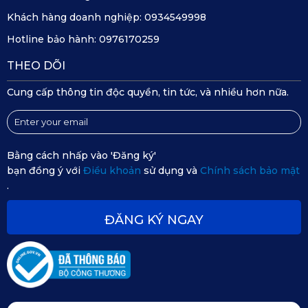
Khách hàng doanh nghiệp:
0934549998
Hotline bảo hành:
0976170259
THEO DÕI
Cung cấp thông tin độc quyền, tin tức, và nhiều hơn nữa.
Bằng cách nhấp vào 'Đăng ký'
bạn đồng ý với
Điều khoản
sử dụng và
Chính sách bảo mật
.
Miếng dán nhựa giữ rèm chắc chắn ngay cả khi di chuyển
ĐĂNG KÝ NGAY
tốc độ cao
✔️
Rèm che nắng ô tô vừa khít với cửa kính xe
Ford Everest 2023
KATA hiểu rằng mỗi dòng xe ô tô đều có đặc điểm và kích