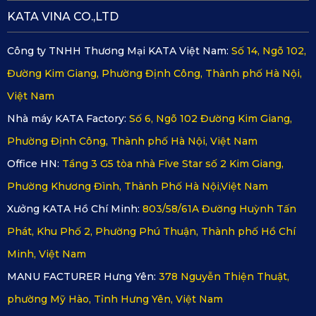
KATA VINA CO.,LTD
Công ty TNHH Thương Mại KATA Việt Nam:
Số 14, Ngõ 102,
Đường Kim Giang, Phường Định Công, Thành phố Hà Nội,
Việt Nam
Nhà máy KATA Factory:
Số 6, Ngõ 102 Đường Kim Giang,
Phường Định Công, Thành phố Hà Nội, Việt Nam
Office HN:
Tầng 3 G5 tòa nhà Five Star số 2 Kim Giang,
Phường Khương Đình, Thành Phố Hà Nội,Việt Nam
Xưởng KATA Hồ Chí Minh:
803/58/61A Đường Huỳnh Tấn
Phát, Khu Phố 2, Phường Phú Thuận, Thành phố Hồ Chí
Minh, Việt Nam
Tạo không gian riêng tư – kín đáo
MANU FACTURER Hưng Yên:
378 Nguyễn Thiện Thuật,
Rèm chắn nắng ô tô KATA có màu đen phù hợp với hầu
phường Mỹ Hào, Tỉnh Hưng Yên, Việt Nam
hết các mẫu xe, sạch sẽ và sang trọng. Sản phẩm được
thiết kế dạng lưới dày dặn giúp cản trở tầm nhìn ngoài vào