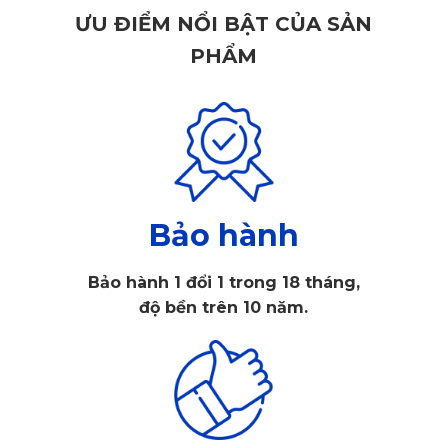
ƯU ĐIỂM NỔI BẬT CỦA SẢN
PHẨM
Nên lắp sản phẩm rèm che nắng cho ô tô ngay hôm nay
Thông số kỹ thuật của rèm che nắng
ô tô Mazda CX-5 2024
Bảo hành
Dưới đây là thông tin chi tiết bộ rèm che nắng ô tô
Mazda CX-5 2024, sản phẩm bảo vệ nội thất ô tô khỏi ánh
nắng mặt trời gay gắt của mùa hè.
Bảo hành 1 đổi 1 trong 18 tháng,
Màu sắc: Đen
độ bền trên 10 năm.
Kích thước: Chuẩn theo kích thước kính xe Mazda CX-5
2024
Chất liệu: Polyester
​Thành phần: 4 tấm rèm và miếng dán giữ rèm
Tính năng: Che nắng cho xe ô tô