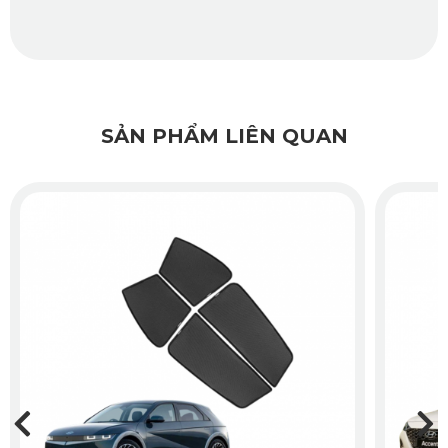
SẢN PHẨM LIÊN QUAN
Ngăn chặn tác hại của tia cực tím tối ưu
Tia UV và nhiệt độ cao có thể gây hại cho nội thất xe đặc
biệt là những chi tiết như da, Taplo, nhựa,... làm phai màu
và hỏng hóc thiết bị trong ô tô, dẫn đến việc tốn kém chi
phí sửa chữa. Rèm chắn nắng ô tô Mazda CX-5 2024 của
KATA với khả năng chắn tới 95% tia UV, rèm chắn nắng ô
tô đảm bảo bạn và gia đình luôn an toàn khi di chuyển,
đồng thời giúp bảo vệ ghế da, bọc vô lăng và các chi tiết
khác an toàn khỏi ánh nắng từ mặt trời.