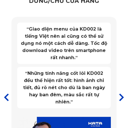
DÙNG/CHỦ CỬA HÀNG
Giao diện menu của KD002 là
“
tiếng Việt nên ai cũng có thể sử
dụng nó một cách dễ dàng. Tốc độ
download video trên smartphone
rất nhanh.
”
Những tính năng cốt lõi KD002
“
đều thể hiện rất tốt: hình ảnh chi
tiết, đủ rõ nét cho dù là ban ngày
hay ban đêm, màu sắc rất tự
nhiên.
”
Hỗ trợ cản sáng hiệu quả
Rèm chắn nắng ô tô Mazda CX-5 2024 được làm từ chất