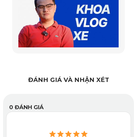
liệu polyester cao cấp, mịn màng và bền bỉ, giúp ngăn tia
nắng mặt trời chiếu trực tiếp vào bên trong xe. Điều này
không chỉ giữ cho không gian xe luôn mát mẻ mà còn bảo
vệ da và nội thất khỏi tác động của tia UV. Với thiết kế
dạng lưới cản bụi và côn trùng tốt, sản phẩm này không
chỉ giữ cho không gian trong xe luôn sạch sẽ mà còn bảo
vệ bạn khỏi vi khuẩn và côn trùng gây phiền toái trong quá
trình lái xe.
ĐÁNH GIÁ VÀ NHẬN XÉT
0
ĐÁNH GIÁ