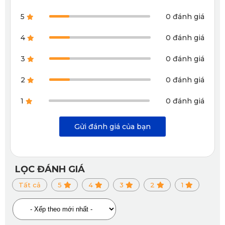
5
0 đánh giá
Sử dụng rèm che nắng KATA, nắng không còn chiếu vào
xe
4
0 đánh giá
3
0 đánh giá
Xem thêm >>>
Rèm che nắng cho xe ô tô Mazda 3
2
0 đánh giá
1
0 đánh giá
Gửi đánh giá của bạn
LỌC ĐÁNH GIÁ
Tất cả
5
4
3
2
1