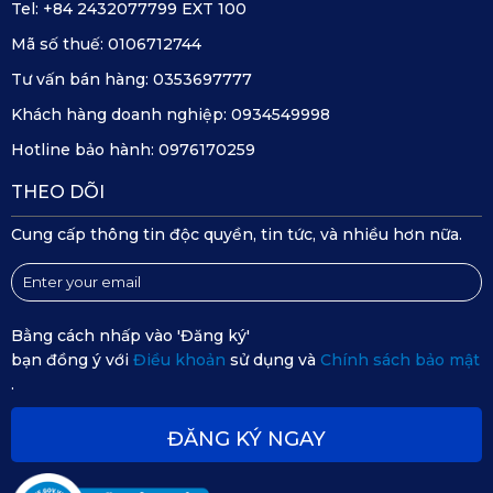
Tel: +84 2432077799 EXT 100
xe mà không ảnh hưởng tới khả năng quan sát của người
Mã số thuế:
0106712744
ngồi trong xe. Đảm bảo khả năng quan sát, lái xe an toàn.
Tư vấn bán hàng:
0353697777
Khách hàng doanh nghiệp:
0934549998
Hotline bảo hành:
0976170259
THEO DÕI
Cung cấp thông tin độc quyền, tin tức, và nhiều hơn nữa.
Bằng cách nhấp vào 'Đăng ký'
bạn đồng ý với
Điều khoản
sử dụng và
Chính sách bảo mật
.
ĐĂNG KÝ NGAY