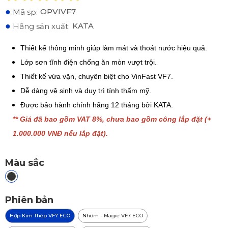
●
OPVIVF7
Mã sp:
●
KATA
Hãng sản xuất:
Thiết kế thông minh giúp làm mát và thoát nước hiệu quả.
Lớp sơn tĩnh điện chống ăn mòn vượt trội.
Thiết kế vừa vặn, chuyên biệt cho VinFast VF7.
Dễ dàng vệ sinh và duy trì tính thẩm mỹ.
Được bảo hành chính hãng 12 tháng bởi KATA.
** Giá đã bao gồm VAT 8%, chưa bao gồm công lắp đặt (+
1.000.000 VNĐ nếu lắp đặt).
Màu sắc
Phiên bản
Hợp Kim Thép VF7 ECO
Nhôm - Magie VF7 ECO