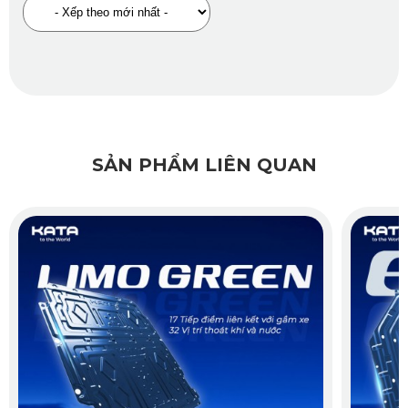
SẢN PHẨM LIÊN QUAN
Công năng
Nhờ thiết kế tối ưu và chất liệu cao cấp, giáp bảo vệ pin VF7
của KATA mang đến nhiều ưu điểm nổi bật cho người dùng: