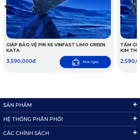
GIÁP BẢO VỆ PIN XE VINFAST LIMO GREEN
TẤM GIÁ
KATA
KIM TH
3,590,000đ
2,590,
Mua ngay
SẢN PHẨM
HỆ THỐNG PHÂN PHỐI
CÁC CHÍNH SÁCH