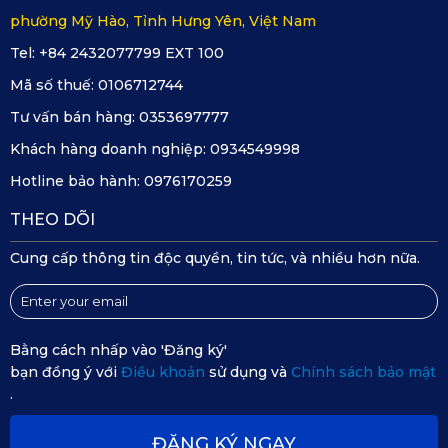
phường Mỹ Hào, Tỉnh Hưng Yên, Việt Nam
gian hay công sức.
Tel: +84 2432077799 EXT 100
Khả năng chịu nhiệt và kháng lửa tốt:
Giáp bảo vệ pin
Mã số thuế:
0106712744
VF7 của KATA đáp ứng các tiêu chuẩn an toàn cần thiết,
Tư vấn bán hàng:
0353697777
có khả năng chịu nhiệt và kháng lửa, giúp giảm thiểu rủi
Khách hàng doanh nghiệp:
0934549998
ro trong điều kiện vận hành liên tục hoặc khi nhiệt độ gầm
Hotline bảo hành:
0976170259
xe tăng cao.
THEO DÕI
Thoát nước nhanh, hạn chế ứ đọng:
Hệ thống lỗ thoát
Cung cấp thông tin độc quyền, tin tức, và nhiều hơn nữa.
nước được bố trí hợp lý giúp nước mưa, nước rửa xe và
bùn đất không bị tích tụ dưới gầm. Điều này góp phần
giữ cho khu vực pin luôn khô ráo, giảm nguy cơ ăn mòn
Bằng cách nhấp vào 'Đăng ký'
bạn đồng ý với
Điều khoản
sử dụng và
Chính sách bảo mật
và chập điện.
.
ĐĂNG KÝ NGAY