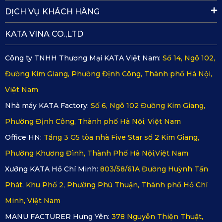
Hệ thống lỗ thoát nước ốp pin KATA được thiết kế thông
DỊCH VỤ KHÁCH HÀNG
minh
KATA VINA CO.,LTD
Bảo vệ pin toàn diện:
Tấm ốp pin được thiết kế riêng
Công ty TNHH Thương Mại KATA Việt Nam:
Số 14, Ngõ 102,
cho VF7 nên ôm sát cụm pin, giúp hạn chế tối đa tác
Đường Kim Giang, Phường Định Công, Thành phố Hà Nội,
động từ sỏi đá, vật cứng văng lên khi xe di chuyển.
Việt Nam
Chống ăn mòn và gỉ sét hiệu quả:
Hợp kim thép cao
Nhà máy KATA Factory:
Số 6, Ngõ 102 Đường Kim Giang,
cấp giúp giáp pin có khả năng chống oxy hóa tốt, hạn chế
Phường Định Công, Thành phố Hà Nội, Việt Nam
gỉ sét khi thường xuyên tiếp xúc với nước, bùn đất hoặc
Office HN:
Tầng 3 G5 tòa nhà Five Star số 2 Kim Giang,
môi trường ẩm ướt. Nhờ đó, sản phẩm duy trì độ bền và
Phường Khương Đình, Thành Phố Hà Nội,Việt Nam
tính thẩm mỹ lâu dài.
Xưởng KATA Hồ Chí Minh:
803/58/61A Đường Huỳnh Tấn
Phát, Khu Phố 2, Phường Phú Thuận, Thành phố Hồ Chí
Dễ dàng vệ sinh, bảo dưỡng:
Bề mặt tấm ốp được xử
Minh, Việt Nam
lý trơn nhẵn, ít bám bẩn. Người dùng có thể dễ dàng vệ
MANU FACTURER Hưng Yên:
378 Nguyễn Thiện Thuật,
sinh bằng cách xịt rửa gầm xe mà không tốn nhiều thời