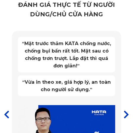
sản xuất phụ kiện ô tô, trong đó có ốp pin là KATA. KATA
ĐÁNH GIÁ THỰC TẾ TỪ NGƯỜI
liên tục cải tiến để mang đến những sản phẩm có chất
DÙNG/CHỦ CỬA HÀNG
lượng tốt nhất. Dưới đây là thông tin chi tiết về thông số kỹ
thuật và đặc điểm của giáp bảo vệ pin VF7 của thương hiệu
KATA:
Mặt trước thảm KATA chống nước,
“
chống bụi bẩn rất tốt. Mặt sau có
Giáp bảo vệ pin VF7 của KATA được nhiều chủ xe tin tưởng
chống trơn trượt. Lắp đặt thì quá
và lựa chọn nhờ sở hữu những ưu điểm về thiết kế cũng
đơn giản!
”
như công năng. Cụ thể như sau:
Vừa in theo xe, giá hợp lý, an toàn
“
cho người sử dụng.
”