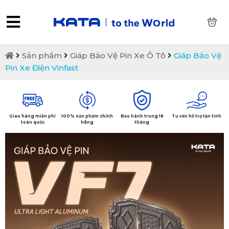
0
Sản phẩm
Giáp Bảo Vệ Pin Xe Ô Tô
Giáp Bảo Vệ
Pin Xe Điện Vinfast
Giao hàng miễn phí
100% sản phẩm chính
Bảo hành trong 18
Tư vấn hỗ trợ tận tình
toàn quốc
hãng
tháng