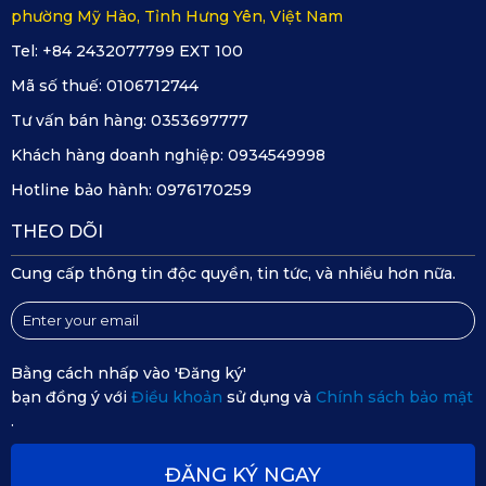
phường Mỹ Hào, Tỉnh Hưng Yên, Việt Nam
chế trầy xước, móp méo do sỏi đá bắn lên, giữ cho gầm
Tel: +84 2432077799 EXT 100
xe và tổng thể VinFast VF3 luôn gọn gàng, bền đẹp theo
Mã số thuế:
0106712744
thời gian.
Tư vấn bán hàng:
0353697777
Khách hàng doanh nghiệp:
0934549998
Hotline bảo hành:
0976170259
THEO DÕI
Cung cấp thông tin độc quyền, tin tức, và nhiều hơn nữa.
Bằng cách nhấp vào 'Đăng ký'
bạn đồng ý với
Điều khoản
sử dụng và
Chính sách bảo mật
.
ĐĂNG KÝ NGAY