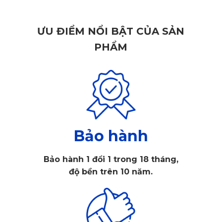
VF3 KATA
Giáp bảo vệ pin VF3
của KATA là tấm ốp pin được nghiên
ƯU ĐIỂM NỔI BẬT CỦA SẢN
cứu và phát triển dành riêng cho dòng xe điện Vinfast VF3.
PHẨM
Sản phẩm đóng vai trò là một lớp chắn dưới gầm xe, bảo vệ
cụm pin khỏi các tác động từ môi trường.
Bảo hành
Bảo hành 1 đổi 1 trong 18 tháng,
độ bền trên 10 năm.