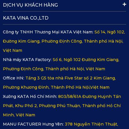
Chống ăn mòn hiệu quả:
Hợp kim thép cao cấp kết hợp
DỊCH VỤ KHÁCH HÀNG
xử lý bề mặt giúp sản phẩm hạn chế gỉ sét, chống ăn mòn
KATA VINA CO.,LTD
tốt khi thường xuyên tiếp xúc với nước và bùn đất.
Công ty TNHH Thương Mại KATA Việt Nam:
Số 14, Ngõ 102,
Dễ dàng vệ sinh:
Bề mặt giáp trơn nhẵn, ít bám bẩn,
Đường Kim Giang, Phường Định Công, Thành phố Hà Nội,
giúp việc vệ sinh gầm xe trở nên đơn giản và nhanh
Việt Nam
chóng chỉ với thao tác xịt rửa cơ bản.
Nhà máy KATA Factory:
Số 6, Ngõ 102 Đường Kim Giang,
Khả năng kháng lửa, chịu nhiệt tốt:
Giáp pin VF3 của
Phường Định Công, Thành phố Hà Nội, Việt Nam
KATA đáp ứng các yêu cầu an toàn cao, có khả năng
Office HN:
Tầng 3 G5 tòa nhà Five Star số 2 Kim Giang,
chịu nhiệt và kháng lửa.
Phường Khương Đình, Thành Phố Hà Nội,Việt Nam
Thoát nước nhanh, hạn chế ứ đọng:
Thiết kế lỗ thoát
Xưởng KATA Hồ Chí Minh:
803/58/61A Đường Huỳnh Tấn
nước khoa học giúp khu vực pin luôn khô ráo, giảm nguy
Phát, Khu Phố 2, Phường Phú Thuận, Thành phố Hồ Chí
cơ chập điện và kéo dài tuổi thọ cho cụm pin cũng như
Minh, Việt Nam
các linh kiện của xe.
MANU FACTURER Hưng Yên:
378 Nguyễn Thiện Thuật,
Duy trì tính thẩm mỹ cho VF3:
Giáp bảo vệ pin giúp hạn