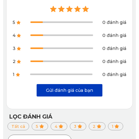
được bố trí hợp lý, giúp nước mưa, bùn đất không bị tích tụ
dưới gầm, hỗ trợ bảo vệ pin tốt hơn.
5
0 đánh giá
4
0 đánh giá
3
0 đánh giá
2
0 đánh giá
1
0 đánh giá
Gửi đánh giá của bạn
LỌC ĐÁNH GIÁ
Thiết kế lỗ thoát nước tránh bị ẩm ướt, tích tụ
Tất cả
5
4
3
2
1
-
Trang bị phụ kiện hỗ trợ đi kèm:
Ngoài phần giáp chính,
KATA còn thiết kế thêm các chi tiết hỗ trợ nhằm bảo vệ dây