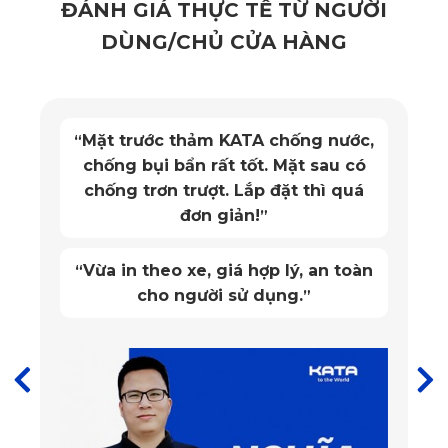
ĐÁNH GIÁ THỰC TẾ TỪ NGƯỜI
Số tấm
3 Tấm
DÙNG/CHỦ CỬA HÀNG
Kích thước
1280 × 1040 × 100 mm
Đặc điểm nổi bật
hộp
Thiết kế
3D theo xe
Trên thị trường hiện nay, phụ kiện bảo vệ pin cho VF3 khá
Mặt trước thảm KATA chống nước,
“
Hỗ trợ kỹ
đa dạng. Tuy nhiên, giáp bảo vệ pin VF3 của KATA vẫn
24/7
chống bụi bẩn rất tốt. Mặt sau có
thuật
được nhiều chủ xe tin tưởng lựa chọn nhờ thiết kế tinh tế và
chống trơn trượt. Lắp đặt thì quá
Bảo hành
12 tháng
các công năng bảo vệ vượt trội.
đơn giản!
”
Giá niêm yết
2.590.000đ
4.590.000đ
Vừa in theo xe, giá hợp lý, an toàn
“
cho người sử dụng.
”