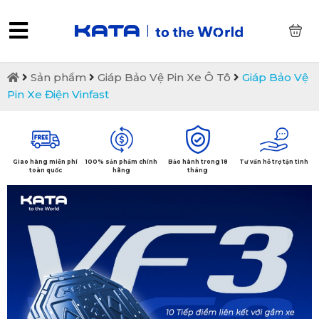
0
Sản phẩm
Giáp Bảo Vệ Pin Xe Ô Tô
Giáp Bảo Vệ
Pin Xe Điện Vinfast
Giao hàng miễn phí
100% sản phẩm chính
Bảo hành trong 18
Tư vấn hỗ trợ tận tình
toàn quốc
hãng
tháng