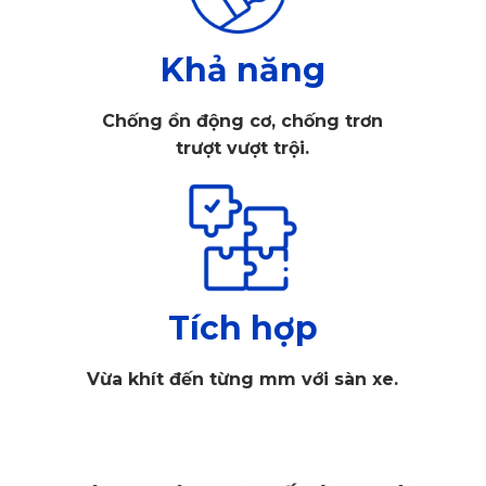
Tấm ốp pin KATA giúp bảo vệ bộ pin VF3 một cách hiệu quả
Khả năng
nhất
Chống ồn động cơ, chống trơn
Dưới đây là thông tin chi tiết về thông số kỹ thuật, đặc điểm
trượt vượt trội.
nổi bật và công năng của giáp bảo vệ pin VF3 của KATA.
Thông số kỹ thuật
Bảng thông số kỹ thuật
tấm bảo vệ pin KATA
Dòng sản
Tích hợp
Giáp bảo vệ pin VINFAST VF3
phẩm
Cân nặng
12–13 kg
5–6 kg
Vừa khít đến từng mm với sàn xe.
Vật liệu
Hợp kim Thép
Hợp kim Nhôm - Magie
Độ dày
1,2 mm
2,0 mm
Màu sắc
Đen
Nâu đậm