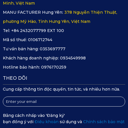
Minh, Việt Nam
MANU FACTURER Hưng Yên:
378 Nguyễn Thiện Thuật,
phường Mỹ Hào, Tỉnh Hưng Yên, Việt Nam
Tel: +84 2432077799 EXT 100
Mã số thuế:
0106712744
Tư vấn bán hàng:
0353697777
Khách hàng doanh nghiệp:
0934549998
Hotline bảo hành:
0976170259
THEO DÕI
Cung cấp thông tin độc quyền, tin tức, và nhiều hơn nữa.
Bằng cách nhấp vào 'Đăng ký'
bạn đồng ý với
Điều khoản
sử dụng và
Chính sách bảo mật
.