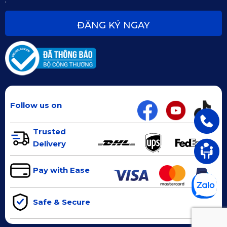
ĐĂNG KÝ NGAY
Follow us on
Trusted
Delivery
Pay with Ease
Safe & Secure