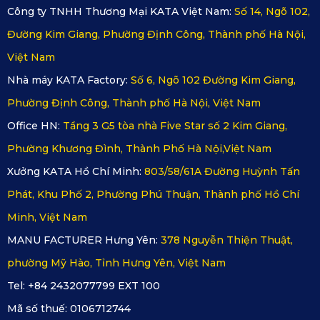
Công ty TNHH Thương Mại KATA Việt Nam:
Số 14, Ngõ 102,
Đường Kim Giang, Phường Định Công, Thành phố Hà Nội,
Việt Nam
Nhà máy KATA Factory:
Số 6, Ngõ 102 Đường Kim Giang,
Phường Định Công, Thành phố Hà Nội, Việt Nam
Office HN:
Tầng 3 G5 tòa nhà Five Star số 2 Kim Giang,
Phường Khương Đình, Thành Phố Hà Nội,Việt Nam
Xưởng KATA Hồ Chí Minh:
803/58/61A Đường Huỳnh Tấn
Phát, Khu Phố 2, Phường Phú Thuận, Thành phố Hồ Chí
Camera hành trình KATA KD004 với hình dáng gọn gàng và
Minh, Việt Nam
dễ dàng lắp đặt nhanh chóng
MANU FACTURER Hưng Yên:
378 Nguyễn Thiện Thuật,
Sản phẩm camera hành trình ô tô KATA KD004 có thể ho
phường Mỹ Hào, Tỉnh Hưng Yên, Việt Nam
Tel: +84 2432077799 EXT 100
Mã số thuế:
0106712744