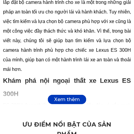
lắp đặt bộ camera hành trình cho xe là một trong những giải
pháp an toàn tối ưu cho người lái và hành khách. Tuy nhiên,
việc tìm kiếm và lựa chọn bộ camera phù hợp với xe cũng là
một công việc đầy thách thức và khó khăn. Vì thế, trong bài
viết này, chúng tôi sẽ giúp bạn tìm kiếm và lựa chọn bộ
camera hành trình phù hợp cho chiếc xe Lexus ES 300H
của mình, giúp bạn có một hành trình lái xe an toàn và thoải
mái hơn.
Khám phá nội ngoại thất xe Lexus ES
300H
ES 300H được thiết kế với kiểu dáng độc đáo và sắc cạnh
từ phía trước, với cụm lưới tản nhiệt được cấu tạo bởi nhiều
ƯU ĐIỂM NỔI BẬT CỦA SẢN
thanh nan xếp theo chiều dọc và nan chéo dạng tổ ong tạo
hình chữ L. Các đèn pha tạo hình bắt mắt cũng là một điểm