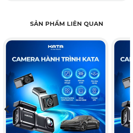
SẢN PHẨM LIÊN QUAN
Camera hành trình là thiết bị tối ưu giúp bạn tránh
những rủi ro khi di chuyển
Ống kính rõ nét và sinh động:
 Góc rộng 140° tương đương