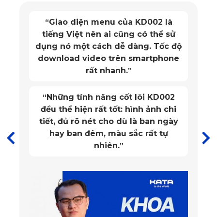
đẳng cấp
 KD002 là
Mặt trước thảm KATA c
Điểm đáng chú ý khác của ES 300H là khối động cơ hybrid
“
g có thể sử
chống bụi bẩn rất tốt. 
kết hợp giữa động cơ xăng 4 xi lanh thẳng hàng và động cơ
àng. Tốc độ
chống trơn trượt. Lắp đ
điện, sản sinh công suất cực đại 215 mã lực và mô-men
smartphone
đơn giản!
”
xoắn cực đại 243 Nm. Hệ truyền động hybrid này giúp xe tiết
kiệm nhiên liệu với mức tiêu thụ chỉ 5,35L cho 100km, đồng
Vừa in theo xe, giá hợp 
“
 lõi KD002
cho người sử dụ
thời giảm thiểu khí thải, bảo vệ môi trường.
hình ảnh chi
Bên cạnh những tính năng tiện nghi và hiệu suất vượt trội,
 là ban ngày
Lexus ES 300H cũng được trang bị các tính năng an toàn
ắc rất tự
vượt trội để đảm bảo sự an toàn cho hành khách. Hệ thống
10 túi khí bảo vệ an toàn, chức năng kiểm soát lực kéo, cân
bằng điện tử, camera lùi, hệ thống cảm biến áp suất lốp và
hệ thống phanh ABS, EBD và BA đều được trang bị trên
chiếc xe này.