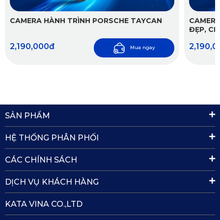
CAMERA HÀNH TRÌNH PORSCHE TAYCAN
CAMERA
ĐẸP, C
2,190,000đ
2,190,
Mua ngay
Hình ảnh và chất lượng ghi hình rõ nét với cam trước
lên tới 4K
Thiết kế đẹp mắt, nhỏ gọn và thông minh:
 Camera hành 
SẢN PHẨM
HỆ THỐNG PHÂN PHỐI
CÁC CHÍNH SÁCH
DỊCH VỤ KHÁCH HÀNG
KATA VINA CO.,LTD