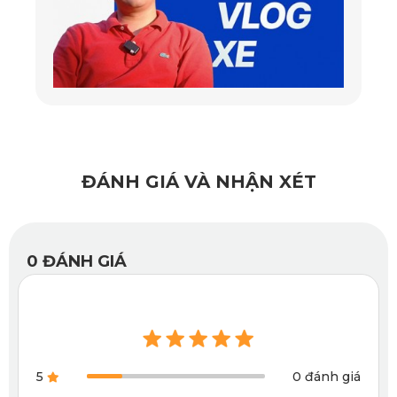
Camera hành trình cho xe Lexus ES 300H
- KATA KD004
Camera hành trình là một trong những phụ kiện không thể
thiếu cho bất kỳ chiếc xe nào trong thời đại hiện nay, và
chiếc xe Lexus ES 300H cũng không phải là ngoại lệ. Với
sự phổ biến của camera hành trình, nhiều nhà sản xuất đã
ĐÁNH GIÁ VÀ NHẬN XÉT
cho ra đời nhiều sản phẩm với nhiều tính năng và thiết kế
đa dạng. Trong đó, KATA đã cho ra mắt sản phẩm Camera
0
ĐÁNH GIÁ
hành trình KATA KD004 là một lựa chọn đáng cân nhắc cho
chiếc xe Lexus ES 300H.
Với khả năng ghi lại mọi hoạt động trên đường, thiết bị giúp
người lái và hành khách an tâm hơn khi tham gia giao
thông.
5
0 đánh giá