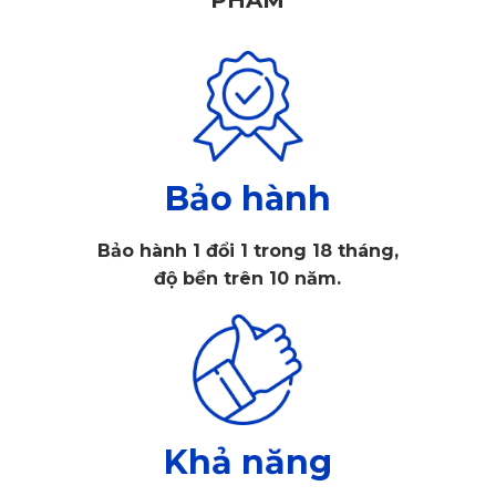
PHẨM
nhấn nổi bật của thiết kế này. Nếu nhìn từ bên hông, ES
300H vẫn giữ được dáng dấp của một chiếc xe Coupe sang
trọng, nhưng bộ lazang đa chấu trên chiếc xe này không
thực sự đẹp mắt và có chút tương đồng với người anh em
Toyota.
Bảo hành
Không chỉ với thiết kế ngoại thất đẳng cấp, nội thất của ES
300H cũng rất ấn tượng. Với chiều dài cơ sở 2870mm,
Bảo hành 1 đổi 1 trong 18 tháng,
độ bền trên 10 năm.
khoang cabin của chiếc xe rộng rãi hơn so với đối thủ, mang
lại cảm giác thoải mái và thoáng đãng cho hành khách. Màn
hình giải trí lớn cũng là một trong những ưu điểm của nội
thất ES 300H, đáp ứng nhu cầu giải trí và thông tin của
người dùng.
Khả năng