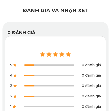
xe
ĐÁNH GIÁ VÀ NHẬN XÉT
Phiên bản Master Tech 5.0 của KATA được cải tiến với bề
mặt nhám xước thô, giúp tăng ma sát lên đến 60%, hạn chế
trơn trượt khi lên xuống xe hoặc trong quá trình vận hành.
0
ĐÁNH GIÁ
5
0 đánh giá
4
0 đánh giá
3
0 đánh giá
2
0 đánh giá
1
0 đánh giá