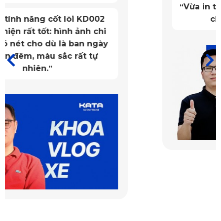
Vừa in theo xe, giá hợp lý, an toàn
“
Với công nghệ hiện đại cùng nhiều cải tiến lớn, KATA đem
cho người sử dụng.
”
đến những sản phẩm thảm lót sàn ô tô Geely Coolray chất
lượng, độ bền cao những vẫn đảm bảo tính thẩm mỹ ấn
tượng.
2.1. Chống nước, kháng nấm mốc vượt trội
Nhờ sử dụng PVC nguyên sinh nên thảm lót sàn KATA cho
Geely Coolray có khả năng chống thấm nước hiệu quả. Bề
mặt nhám và họa tiết lục lăng giúp làm chậm tốc độ tràn
nước, giữ cho sàn xe luôn khô ráo, hạn chế mùi hôi và nấm
mốc phát sinh trong quá trình sử dụng.
2.2. Chống trơn trượt, đảm bảo an toàn khi lái