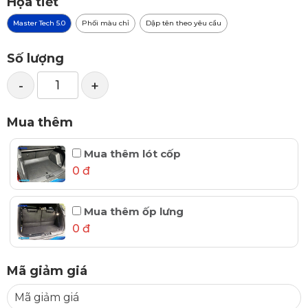
Họa tiết
Master Tech 5.0
Phối màu chỉ
Dập tên theo yêu cầu
Số lượng
-
+
Mua thêm
Mua thêm lót cốp
0 đ
Mua thêm ốp lưng
0 đ
Mã giảm giá