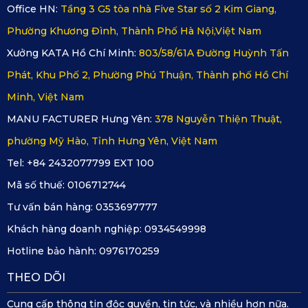
hơn.
Office HN:
Tầng 3 G5 tòa nhà Five Star số 2 Kim Giang,
Phường Khương Đình, Thành Phố Hà Nội,Việt Nam
Xưởng KATA Hồ Chí Minh:
803/58/61A Đường Huỳnh Tấn
Phát, Khu Phố 2, Phường Phú Thuận, Thành phố Hồ Chí
Minh, Việt Nam
MANU FACTURER Hưng Yên:
378 Nguyễn Thiện Thuật,
phường Mỹ Hào, Tỉnh Hưng Yên, Việt Nam
Tel: +84 2432077799 EXT 100
Mã số thuế:
0106712744
Tư vấn bán hàng:
0353697777
Khách hàng doanh nghiệp:
0934549998
Hotline bảo hành:
0976170259
THEO DÕI
Cung cấp thông tin độc quyền, tin tức, và nhiều hơn nữa.