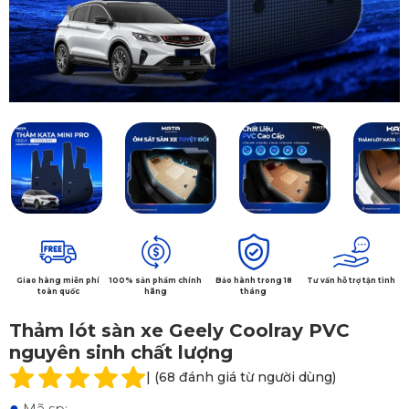
Giao hàng miễn phí
100% sản phẩm chính
Bảo hành trong 18
Tư vấn hỗ trợ tận tình
toàn quốc
hãng
tháng
Thảm lót sàn xe Geely Coolray PVC
nguyên sinh chất lượng
| (68 đánh giá từ người dùng)
●
Mã sp: