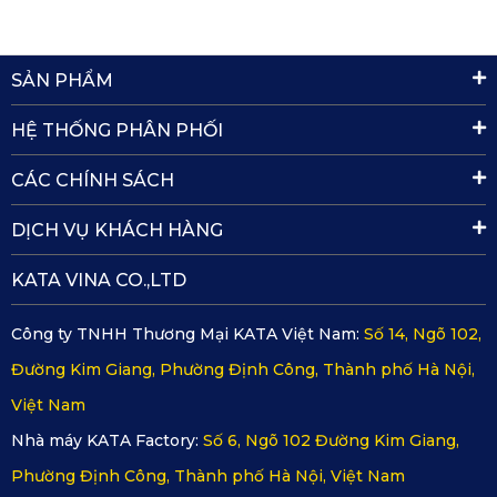
ngoài môi trường.
SẢN PHẨM
2.4. Dễ vệ sinh, tiết kiệm thời gian
HỆ THỐNG PHÂN PHỐI
Bề mặt nhám mờ giúp thảm ít bám bụi, dễ lau chùi hơn so
với bề mặt bóng. Nhờ sở hữu đặc điểm này, người dùng chỉ
CÁC CHÍNH SÁCH
cần xả nước hoặc lau nhẹ nhàng là có thể làm sạch thảm
DỊCH VỤ KHÁCH HÀNG
nhanh chóng, thuận tiện cho việc bảo dưỡng nội thất hằng
KATA VINA CO.,LTD
ngày.
Công ty TNHH Thương Mại KATA Việt Nam:
Số 14, Ngõ 102,
2.5. Thiết kế sang trọng, bảng màu đa dạng
Đường Kim Giang, Phường Định Công, Thành phố Hà Nội,
Bề mặt nhám xước tạo hiệu ứng ánh kim tinh tế, giảm độ
Việt Nam
chói và cải thiện khả năng chống trầy xước. Nhờ vậy, không
Nhà máy KATA Factory:
Số 6, Ngõ 102 Đường Kim Giang,
gian nội thất Geely Coolray trở nên sang trọng và hiện đại
Phường Định Công, Thành phố Hà Nội, Việt Nam