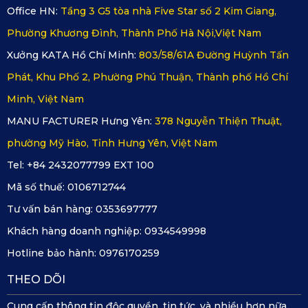
lượng tốt nhất.
Office HN:
Tầng 3 G5 tòa nhà Five Star số 2 Kim Giang,
Phường Khương Đình, Thành Phố Hà Nội,Việt Nam
4. Cảnh báo vật cản nhạy bén
Xưởng KATA Hồ Chí Minh:
803/58/61A Đường Huỳnh Tấn
Khả năng phát hiện, cảnh báo điểm mù trong quá trình lùi 
Phát, Khu Phố 2, Phường Phú Thuận, Thành phố Hồ Chí
đỗ, cảnh báo vật cản giúp xe có thể dễ dàng xử lý những 
Minh, Việt Nam
tình huống bất ngờ khi lùi đỗ xe ở các địa hình khó trở nên 
MANU FACTURER Hưng Yên:
378 Nguyễn Thiện Thuật,
dễ dàng hơn.
phường Mỹ Hào, Tỉnh Hưng Yên, Việt Nam
Tel: +84 2432077799 EXT 100
5. Màn hình hiển thị LED 3 inch dễ dàng quan sát
Mã số thuế:
0106712744
Camera hành trình KATA KD001 có thiết kế nhỏ gọn, thông 
Tư vấn bán hàng:
0353697777
minh với màn hình hiển thị 3 inch, giúp người lái quan sát rõ 
Khách hàng doanh nghiệp:
0934549998
ràng, không gây cản trở tới tầm nhìn lái. 
Hotline bảo hành:
0976170259
THEO DÕI
Cung cấp thông tin độc quyền, tin tức, và nhiều hơn nữa.