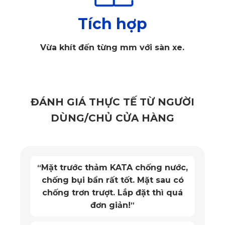
bảo hành trình di chuyển của bạn luôn được ghi lại rõ nét 
Tích hợp
nhất.
Vừa khít đến từng mm với sàn xe.
2. Vị trí thuận lợi để lắp camera hành trình
Trước khi lựa chọn camera hành trình bạn cần lưu ý đến 
cách lắp đặt và hướng dẫn sử dụng. Thông thường mỗi 
ĐÁNH GIÁ THỰC TẾ TỪ NGƯỜI
hãng đều sẽ có cách sử dụng và lắp đặt riêng. Một số vị trí 
DÙNG/CHỦ CỬA HÀNG
phổ biến để lắp camera hành trình như:
- Trên kính lái của xe
- Mặt táp lô
Mặt trước thảm KATA chống nước,
“
- Kính sau của xe
chống bụi bẩn rất tốt. Mặt sau có
chống trơn trượt. Lắp đặt thì quá
đơn giản!
”