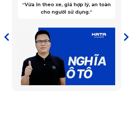
Vừa in theo xe, giá hợp lý, an toàn
“
cho người sử dụng.
”
Theo như những hãng sản xuất camera hành trình thì vị trí 
tốt nhất để lắp camera hành trình để có được góc quay toàn 
diện là ở trên mặt kính lái , gần gương chiếu hậu, cách 
gương khoảng 7cm.
3. Hãng sản xuất
Thương hiệu luôn là yếu tố quan trọng mang tính quyết định 
đến chất lượng sản phẩm. Việc cân nhắc thương hiệu sẽ 
đảm bảo việc chọn lựa sản phẩm camera được uy tín hơn. 