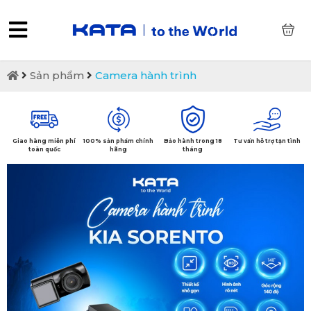
0
Sản phẩm
Camera hành trình
Giao hàng miễn phí
100% sản phẩm chính
Bảo hành trong 18
Tư vấn hỗ trợ tận tình
toàn quốc
hãng
tháng