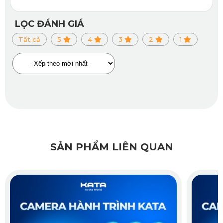
với mạng không dây Wifi để xem lại dữ liệu trên điện thoại
LỌC ĐÁNH GIÁ
di động. Việc này sẽ giúp bạn không cần sử dụng dây hay
Tất cả
5
4
3
2
1
cổng kết nối để liên kết camera hành trình với điện thoại.
Hơn nữa bạn còn có thể xem lại hoặc tải về máy các video
hành trình bất cứ khi nào cần dùng tới.
Camera hành trình lắp sau xe KATA KDR01 với ống kính
GC2083 và 2 triệu điểm ảnh, KDR01 ghi lại hình ảnh sắc
nét, rõ ràng ngay cả khi di chuyển trong điều kiện thiếu
sáng. Đặc biệt, thiết bị sở hữu góc quay rộng 132°, giúp
SẢN PHẨM LIÊN QUAN
quan sát bao quát tới 4 làn đường. Đây là trợ thủ đắc lực khi
chuyển làn, lùi xe hoặc đỗ xe trong những khu vực hẹp.
Ngoài ra, KDR01 cũng hỗ trợ kết nối với điện thoại qua ứng
dụng KATA Dash Cam, cho phép bạn xem lại video, tải
xuống hoặc chia sẻ một cách nhanh chóng và thuận tiện.