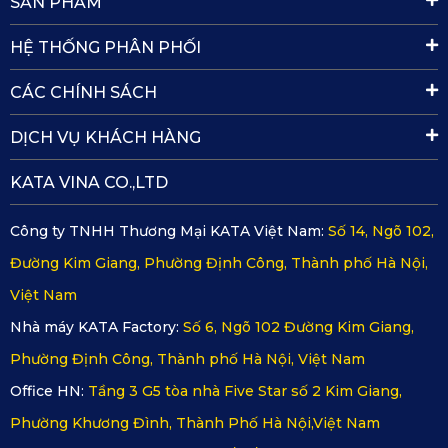
SẢN PHẨM
Khi chỉ sử dụng camera trước, KD002 cho phép ghi hình 4K
siêu nét. Khi kết hợp cả camera trước và sau, thiết bị vẫn
HỆ THỐNG PHÂN PHỐI
đảm bảo chất lượng 2K sắc nét, giúp bạn lưu giữ hình ảnh
CÁC CHÍNH SÁCH
hành trình một cách chi tiết nhất.
DỊCH VỤ KHÁCH HÀNG
KD002 được trang bị cảm biến G-Sensor thông minh, có
khả năng phát hiện và ghi lại va chạm. Những đoạn video
KATA VINA CO.,LTD
trước, trong và sau thời điểm xảy ra sự cố sẽ được đánh
Công ty TNHH Thương Mại KATA Việt Nam:
Số 14, Ngõ 102,
dấu riêng biệt, đảm bảo không bị ghi đè.
Đường Kim Giang, Phường Định Công, Thành phố Hà Nội,
Hơn thế nữa, thiết bị còn tích hợp công nghệ BSI CMOS
Việt Nam
Image Sensor, cho phép bạn tự động cân bằng sáng và điều
Nhà máy KATA Factory:
Số 6, Ngõ 102 Đường Kim Giang,
chỉnh hình ảnh phù hợp với từng môi trường.
Phường Định Công, Thành phố Hà Nội, Việt Nam
Office HN:
Tầng 3 G5 tòa nhà Five Star số 2 Kim Giang,
Phường Khương Đình, Thành Phố Hà Nội,Việt Nam