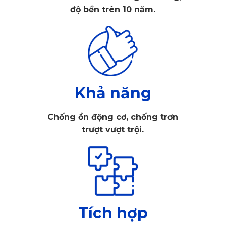
độ bền trên 10 năm.
video 1440P, KD001 sẽ đem lại những thước phim có độ chi
tiết và hình ảnh sắc nét dành cho bạn.
Khả năng
Chống ồn động cơ, chống trơn
trượt vượt trội.
Tích hợp