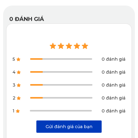
0
ĐÁNH GIÁ
5
0 đánh giá
Thiết kế tinh tế, thẩm mỹ cao
4
0 đánh giá
Chất lượng hoàn thiện của KD001 cũng rất được KATA chú
3
0 đánh giá
trọng nên đây sẽ là camera hành trình sở hữu kiểu dáng
2
0 đánh giá
hiện đại cũng như phù hợp lắp đặt cả trên những dòng xe
hạng “sang”.
1
0 đánh giá
Sử dụng dễ dàng với điện thoại
Gửi đánh giá của bạn
Hiện nay bạn có thể kết nối camera hành trình KATA KD001