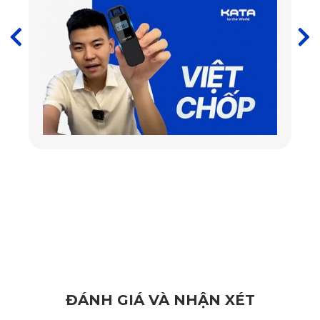
Thiết bị camera hành trình của KATA được nhiều khách
hàng yêu thích vì tính thẩm mỹ và kích thước nhỏ gọn,
không gây ảnh hưởng đến nội thất bên trong xe. Đối với
KATA KD001, thiết bị chỉ nằm gọn vừa trong một lòng bàn
tay nên bạn có thể thoải mái lắp đặt ở ngay sau phần gương
chiếu hậu trong xe mà không hề gây khuất tầm nhìn.
ĐÁNH GIÁ VÀ NHẬN XÉT