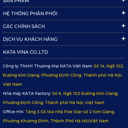
SẢN PHẨM
HỆ THỐNG PHÂN PHỐI
Hình ảnh camera hành trình sau KATA KD001
CÁC CHÍNH SÁCH
2.2. Camera hành trình KATA KD002
DỊCH VỤ KHÁCH HÀNG
Nếu bạn ưu tiên chất lượng hình ảnh và thiết kế tinh giản,
KATA VINA CO.,LTD
KD002 chính là lựa chọn lý tưởng. Đây là phiên bản nâng
cấp toàn diện, tối ưu cho cả thẩm mỹ và hiệu năng.
Công ty TNHH Thương Mại KATA Việt Nam:
Số 14, Ngõ 102,
Đường Kim Giang, Phường Định Công, Thành phố Hà Nội,
Độ phân giải lên đến 4K (khi dùng 1 cam trước) và 2K
Việt Nam
(khi kết hợp cam trước sau) cho video cực kỳ chi tiết.
Nhà máy KATA Factory:
Số 6, Ngõ 102 Đường Kim Giang,
Cảm biến BSI CMOS thế hệ mới, tự điều chỉnh ánh sáng,
Phường Định Công, Thành phố Hà Nội, Việt Nam
hỗ trợ Super Night Vision giúp ghi hình rõ nét ban đêm.
Office HN:
Tầng 3 G5 tòa nhà Five Star số 2 Kim Giang,
Phường Khương Đình, Thành Phố Hà Nội,Việt Nam
Cảm biến va chạm G-sensor 3, tự động khóa, lưu video