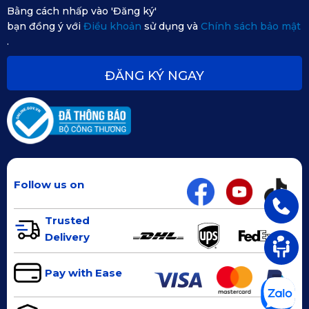
nguy cơ cháy nổ và đảm bảo an toàn tuyệt đối.
Bằng cách nhấp vào 'Đăng ký'
bạn đồng ý với
Điều khoản
sử dụng và
Chính sách bảo mật
.
ĐĂNG KÝ NGAY
Follow us on
Trusted
Delivery
Pay with Ease