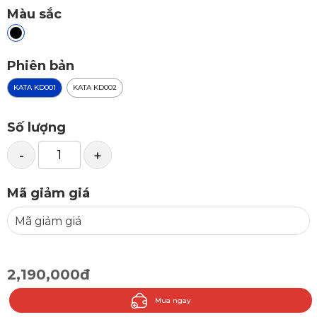
Màu sắc
Phiên bản
KATA KD001
KATA KD002
Số lượng
-
+
Mã giảm giá
2,190,000đ
Mua ngay