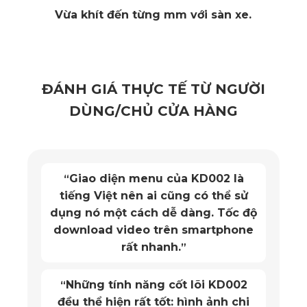
Sản phẩm của KATA có thể lắp đặt vừa khít, đồng bộ với nội
Vừa khít đến từng mm với sàn xe.
thất, đảm bảo thẩm mỹ và độ ổn định khi vận hành.
2. Những đặc điểm nổi bật của
ĐÁNH GIÁ THỰC TẾ TỪ NGƯỜI
camera hành trình KIA Forte thương
DÙNG/CHỦ CỬA HÀNG
hiệu KATA
Cùng khám phá lý do vì sao camera hành trình KIA Forte
Giao diện menu của KD002 là
“
của KATA được đông đảo chủ xe lựa chọn trong thời gian
tiếng Việt nên ai cũng có thể sử
qua.
dụng nó một cách dễ dàng. Tốc độ
download video trên smartphone
2.1. Camera hành trình KATA KD001 Pro
rất nhanh.
”
KATA KD001 Pro được đánh giá là lựa chọn lý tưởng cho
Những tính năng cốt lõi KD002
“
người dùng yêu thích sự gọn gàng và tiện ích.
đều thể hiện rất tốt: hình ảnh chi