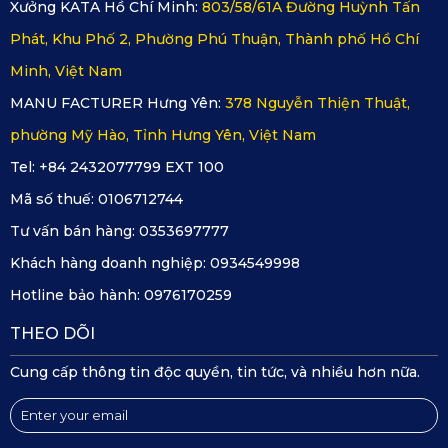
Xưởng KATA Hồ Chí Minh:
803/58/61A Đường Huỳnh Tấn
khi xảy ra va chạm để bảo vệ bằng chứng.
Phát, Khu Phố 2, Phường Phú Thuận, Thành phố Hồ Chí
Thiết kế gọn nhẹ dạng thỏi son không che khuất tầm
Minh, Việt Nam
nhìn, thao tác dễ dàng, phù hợp với mọi khoang lái của
MANU FACTURER Hưng Yên:
378 Nguyễn Thiện Thuật,
KIA Forte.và người mới sử dụng camera hành trình.
phường Mỹ Hào, Tỉnh Hưng Yên, Việt Nam
Tel: +84 2432077799 EXT 100
Kết nối ứng dụng KATA Dash Cam, dễ dàng phát lại,
Mã số thuế:
0106712744
chỉnh sửa, chia sẻ video trực tiếp trên điện thoại.
Tư vấn bán hàng:
0353697777
Màn hình LCD 3.16 inch, hiển thị rộng và rõ ràng.
Khách hàng doanh nghiệp:
0934549998
Hotline bảo hành:
0976170259
Ống kính góc rộng 140°, ghi lại toàn bộ khung cảnh phía
trước.
THEO DÕI
Thiết kế tản nhiệt thông minh, giúp camera hoạt động ổn
Cung cấp thông tin độc quyền, tin tức, và nhiều hơn nữa.
định, không bị nóng khi quay lâu.
Cắm trực tiếp vào nguồn điện xe, không dùng pin, tránh