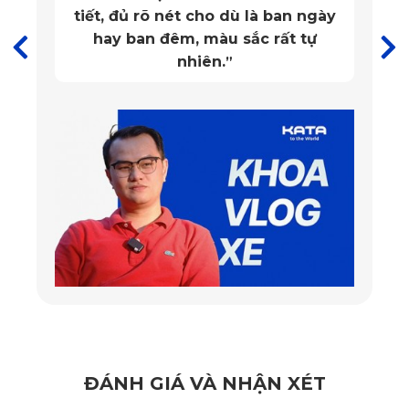
tiết, đủ rõ nét cho dù là ban ngày
Độ phân giải cao, hình ảnh sắc nét: Ống kính camera
hay ban đêm, màu sắc rất tự
GC2093 cho chất lượng video Full HD (1920x1080P) rõ
nhiên.
”
nét, hiển thị chi tiết biển số và cảnh vật xung quanh.
Cảnh báo tốc độ giới hạn và khu vực có camera giao
thông: Hiển thị trực tiếp trên màn hình LCD 3 inch, đồng
thời có cảnh báo bằng giọng nói giúp người lái dễ dàng
kiểm soát tốc độ.
Kết nối không dây tiện lợi: Tích hợp Wifi, xem video trực
tiếp trên điện thoại mà không cần tháo thẻ nhớ.
Thiết kế nhỏ gọn: Kiểu dáng tối giản, tinh tế, không chiếm
diện tích và không cản tầm nhìn khi lái xe.
ĐÁNH GIÁ VÀ NHẬN XÉT