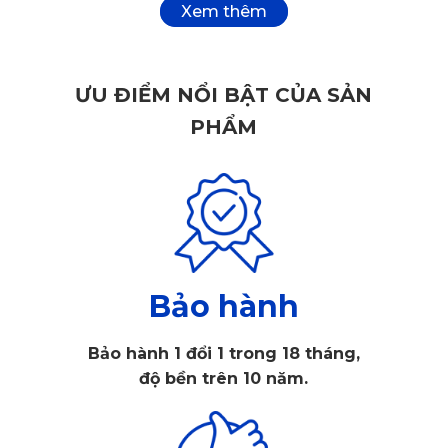
Peugeot 3008 là dòng SUV cao cấp, sở hữu thiết kế hiện
đại cùng nhiều công nghệ hỗ trợ lái thông minh. Vì vậy, khi
ƯU ĐIỂM NỔI BẬT CỦA SẢN
lựa chọn
camera hành trình
cho Peugeot 3008, người
PHẨM
dùng nên ưu tiên các sản phẩm có thiết kế gọn gàng, chất
lượng ghi hình sắc nét.
Bảo hành
Bảo hành 1 đổi 1 trong 18 tháng,
độ bền trên 10 năm.