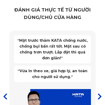
ĐÁNH GIÁ THỰC TẾ TỪ NGƯỜI
DÙNG/CHỦ CỬA HÀNG
Mặt trước thảm KATA chống nước,
“
chống bụi bẩn rất tốt. Mặt sau có
chống trơn trượt. Lắp đặt thì quá
đơn giản!
”
Vừa in theo xe, giá hợp lý, an toàn
“
cho người sử dụng.
Camera hành trình Peugeot 3008 KD001 Pro của KATA
”
Về chất lượng ghi hình, KD001 Pro sở hữu độ phân giải
2K, cho hình ảnh rõ nét, video mượt mà, giúp ghi lại chi
tiết biển số, làn đường và các tình huống giao thông quan