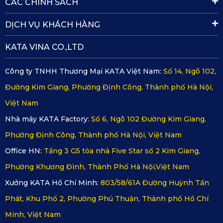
CÁC CHÍNH SÁCH
của KATA cho Peugeot 3008?
DỊCH VỤ KHÁCH HÀNG
KATA VINA CO.,LTD
Camera hành trình Peugeot 3008 của KATA luôn là lựa
chọn hàng đầu của nhiều chủ xe nhờ những lợi ích hấp dẫn
Công ty TNHH Thương Mại KATA Việt Nam:
Số 14, Ngõ 102,
mà sản phẩm này mang lại cùng chính sách bảo hành minh
Đường Kim Giang, Phường Định Công, Thành phố Hà Nội,
bạch và lắp đặt dễ dàng.
Việt Nam
Nhà máy KATA Factory:
Số 6, Ngõ 102 Đường Kim Giang,
2.1. Mang đến nhiều lợi ích cho người dùng
Phường Định Công, Thành phố Hà Nội, Việt Nam
Office HN:
Tầng 3 G5 tòa nhà Five Star số 2 Kim Giang,
Camera hành trình có ống kính chất lượng, đem đến hình
Phường Khương Đình, Thành Phố Hà Nội,Việt Nam
ảnh với độ phân giải cao nên những đoạn video được ghi
Xưởng KATA Hồ Chí Minh:
803/58/61A Đường Huỳnh Tấn
lại luôn rõ nét và mượt mà. Bạn có thể dễ dàng xem lại
Phát, Khu Phố 2, Phường Phú Thuận, Thành phố Hồ Chí
những thước phim này trên app KATA Dash Cam, tải xuống
Minh, Việt Nam
và chia sẻ những video ấn tượng.