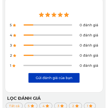
xe.
1.2. Camera hành trình Peugeot 3008 KD002
5
0 đánh giá
Pro của KATA
4
0 đánh giá
Sản phẩm sở hữu độ phân giải lên tới 4K, mang lại hình
3
0 đánh giá
ảnh siêu sắc nét, đặc biệt phù hợp với những tài xế thường
xuyên di chuyển đường dài hoặc cần chất lượng video cao
2
0 đánh giá
để làm bằng chứng khi cần thiết.
1
0 đánh giá
Gửi đánh giá của bạn
LỌC ĐÁNH GIÁ
Tất cả
5
4
3
2
1