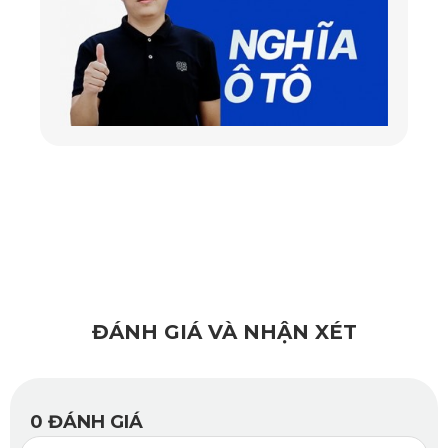
trọng.
Góc quay rộng 140 độ giúp bao phủ toàn bộ phía trước
xe, hạn chế tối đa điểm mù khi di chuyển trong đô thị
hoặc trên cao tốc.
Camera hành trình Peugeot 3008 KD001 Pro còn được
tích hợp GPS và WiFi, cho phép kết nối trực tiếp với ứng
dụng KATA Dash Cam trên điện thoại iOS và Android.
Người dùng có thể xem lại video, quản lý hành trình một
cách thuận tiện.
ĐÁNH GIÁ VÀ NHẬN XÉT
Thiết bị liên tục cập nhật dữ liệu camera phạt nguội, hiển
thị icon giới hạn tốc độ và cảnh báo camera giao thông
0
ĐÁNH GIÁ
trong khoảng 300-800m, giúp tài xế chủ động hơn khi lái