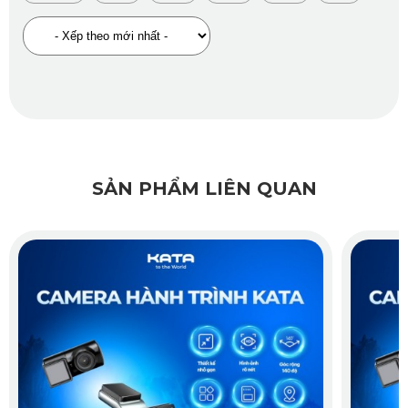
SẢN PHẨM LIÊN QUAN
Camera hành trình Peugeot 3008 KD002 Pro của KATA
KD002 Pro được trang bị cảm biến va chạm G-sensor thế
hệ 3, tự động khóa video khi phát hiện rung lắc hoặc va
chạm, đảm bảo dữ liệu quan trọng không bị ghi đè.
Camera sử dụng công nghệ BSI CMOS Image Sensor thế