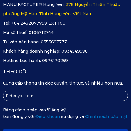
MANU FACTURER Hưng Yên:
378 Nguyễn Thiện Thuật,
phường Mỹ Hào, Tỉnh Hưng Yên, Việt Nam
Tel: +84 2432077799 EXT 100
Mã số thuế:
0106712744
Tư vấn bán hàng:
0353697777
Khách hàng doanh nghiệp:
0934549998
Hotline bảo hành:
0976170259
THEO DÕI
Cung cấp thông tin độc quyền, tin tức, và nhiều hơn nữa.
Camera hành trình có ống kính chất lượng
Bằng cách nhấp vào 'Đăng ký'
Bên cạnh đó, những đoạn video đôi khi còn là bằng chứng
bạn đồng ý với
Điều khoản
sử dụng và
Chính sách bảo mật
quan trọng nếu không may trong quá trình di chuyển bạn
.
gặp sự cố va chạm.