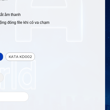
tắt âm thanh
ộng đóng file khi có va chạm
o
KATA KD002
+