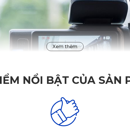
IỂM NỔI BẬT CỦA SẢN
?
iệu lớn trong ngành ô tô đang nhanh chóng cải tiến để phù hợ