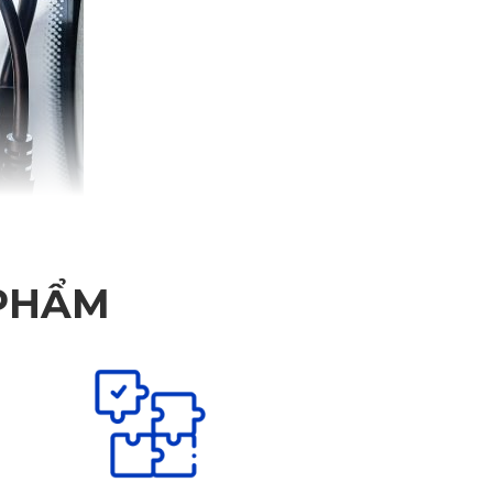
 PHẨM
p với thời đại. Volvo C40 Recharge chính là mẫu ô tô thuần