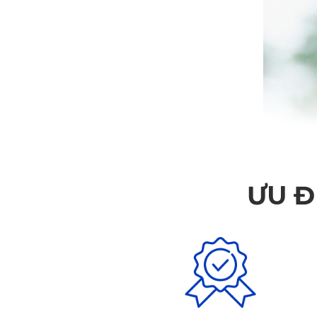
ƯU Đ
I. Volvo C40 Recharge Về Việt Nam chưa
Xu thế đi xe điện ngày càng phát triển mạnh, các thương h