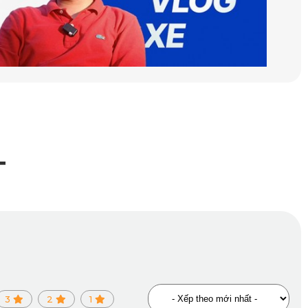
T
 hoạt để phát hiện va chạm và nhanh chóng tự ghi hình, phân
3
2
1
n toàn trong quá trình sử dụng.