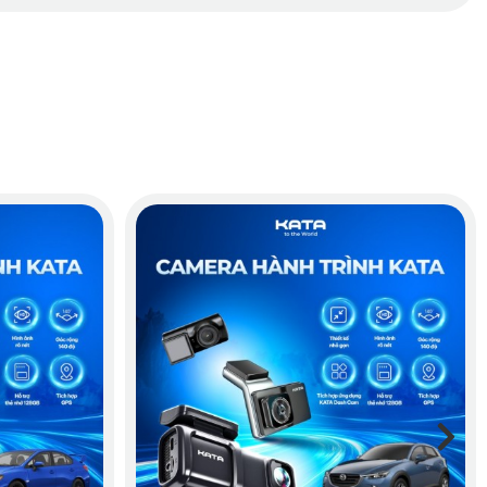
t hay gây cản trở tới tầm nhìn của tài xế. Màn hình hiển thị