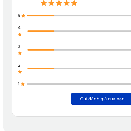
Tích hợp BSI CMOS image Sensor hiện đại
5
Với tính năng này camera sẽ tự động điều chỉnh ánh sáng 
4
nhất. Cảm biến trước của KD002 là GC4653 và cảm biến sau 
thiếu ánh sáng như khi xe đi vào đường hầm tối, qua đèo 
3
Khả năng lưu trữ video cao, 2 micro thu âm rõ ràng nhất
2 mic thu nằm ngay phía dưới thân camera với khả năng thu â
2
1
Gửi đánh giá của bạn