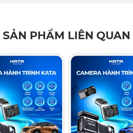
SẢN PHẨM LIÊN QUAN
ra hành trình KD002 khi được lắp lên kính lái sẽ không che khuấ
 quan nhất và xem lại các file ghi hình dễ dàng.