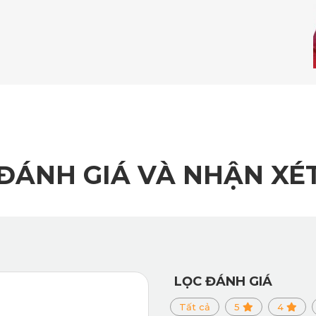
ĐÁNH GIÁ VÀ NHẬN XÉ
LỌC ĐÁNH GIÁ
 khi xảy ra sự cố bất ngờ camera sẽ ngay lập tức tự động kích
Tất cả
5
4
an trọng và không ghi đè lên những video khác, đảm bảo video a