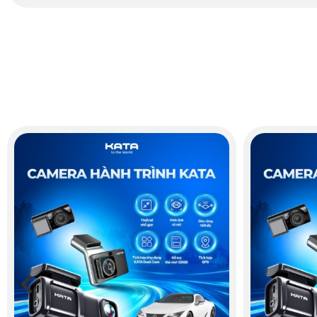
Màn hình hiển thị khổ rộng
Với thiết kế dạng son thỏi nằm ngang, nhỏ gọn giúp cho came
khổ rộng với 3.16 inch giúp người lái quan sát một cách trực