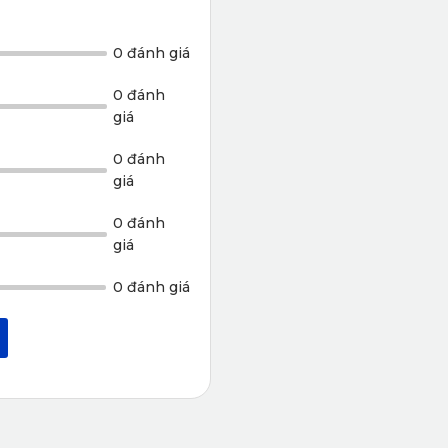
0 đánh giá
trong môi trường thiếu ánh sáng, cân bằng được độ sáng và sả
0 đánh
là JX-F37 đồng thời kết hợp với tính năng super vision để đảm
giá
hay phải di chuyển ban đêm…
0 đánh
giá
m rõ ràng nhất, không bị rè. Hỗ trợ bộ nhớ lên tới 128Gb cho p
0 đánh
giá
0 đánh giá