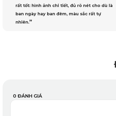
rất tốt: hình ảnh chi tiết, đủ rõ nét cho dù là
ban ngày hay ban đêm, màu sắc rất tự
”
nhiên.
0
ĐÁNH GIÁ
Tích hợp cảm biến va chạm nhạy bén G-sensor 
Đây là loại cảm biến cực kỳ nhạy bén với những vụ va chạm,
loại video theo trình tự thời gian, đánh dấu những video qu