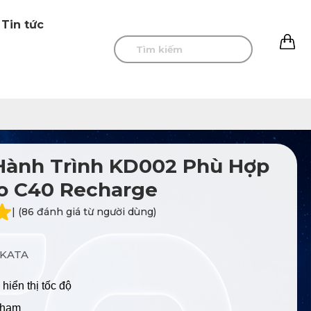
Tin tức
0
Hành Trình KD002 Phù Hợp
o C40 Recharge
| (86 đánh giá từ người dùng)
KATA
hiển thị tốc độ
chạm