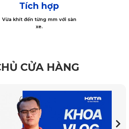
Tích hợp
hưởng hệ thống truyền động từ đàn anh XC40 Recharge và hệ
 ở 660Nm. Volvo C40 Recharge chỉ mất 4,7s tăng tốc từ 0-
Vừa khít đến từng mm với sàn
USD, cao hơn 4.9000USD so với đàn anh XC40 Recharge. Mặc
xe.
3 inch, điều hòa tự động 2 vùng,...
i săn đón trong thời gian tới.
CHỦ CỬA HÀNG
mắt dòng camera
KD002
, KATA đã nhận được nhiều feedback
ớc và 2K khi sử dụng đồng thời 2 cam trước/sau. Camera sau