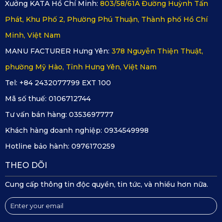
Xưởng KATA Hồ Chí Minh:
803/58/61A Đường Huỳnh Tấn
nên rất rõ nét.
Phát, Khu Phố 2, Phường Phú Thuận, Thành phố Hồ Chí
Ngoài ra, KD002 còn được trang bị cảm biến BSI CMOS
Minh, Việt Nam
Image Sensor thế hệ mới nhất. Cảm biến trước GC4653 và
MANU FACTURER Hưng Yên:
378 Nguyễn Thiện Thuật,
cảm biến sau JX-F37, giúp hình ảnh rõ nét ngay cả khi thiếu
phường Mỹ Hào, Tỉnh Hưng Yên, Việt Nam
sáng.
Tel: +84 2432077799 EXT 100
Mã số thuế:
0106712744
Bên cạnh những đặc điểm nổi bật về ống kính thì sản phẩm
Tư vấn bán hàng:
0353697777
còn sở hữu nhiều tính năng thông minh khác như:
Khách hàng doanh nghiệp:
0934549998
G-sensor 3 giúp tự động khóa và lưu trực video khi có va
Hotline bảo hành:
0976170259
chạm.
THEO DÕI
Cảnh báo giới hạn tốc độ, camera phạt nguội và hỗ trợ
Cung cấp thông tin độc quyền, tin tức, và nhiều hơn nữa.
cảnh báo bằng giọng nói trực tiếp cho người lái.
Kết nối ứng dụng KATA Dash Cam, cho phép phát lại, tải