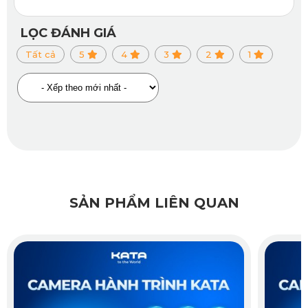
LỌC ĐÁNH GIÁ
Camera hành trình KATA Dash - KD001 Pro
Tất cả
5
4
3
2
1
Thiết kế nhỏ gọn, sang trọng, phù hợp với nội thất cao
cấp của xe.
Hình ảnh cho độ phân giải 2K với chất lượng video rõ
nét, giúp người dùng ghi lại mọi chi tiết trên hành trình.
Góc quay lên đến 140 độ, dễ dàng bao quát toàn bộ làn
SẢN PHẨM LIÊN QUAN
đường và khu vực xung quanh xe.
Tính năng thông minh giúp cảnh báo camera giao thông
trong phạm vi 300-800m, hiển thị icon giới hạn tốc độ,
đồng thời cảnh báo khi bạn vượt quá giới hạn tốc độ.