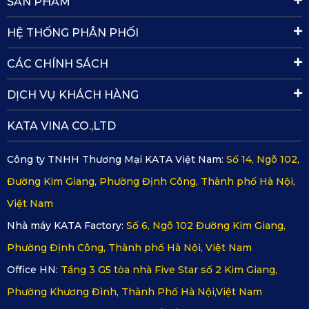
SẢN PHẨM
HỆ THỐNG PHÂN PHỐI
CÁC CHÍNH SÁCH
DỊCH VỤ KHÁCH HÀNG
KATA VINA CO.,LTD
Công ty TNHH Thương Mại KATA Việt Nam:
Số 14, Ngõ 102,
Đường Kim Giang, Phường Định Công, Thành phố Hà Nội,
Việt Nam
Camera hành trình KATA Dash - KD002
Nhà máy KATA Factory:
Số 6, Ngõ 102 Đường Kim Giang,
Phường Định Công, Thành phố Hà Nội, Việt Nam
Sản phẩm có thiết kế nhỏ gọn, lắp đặt dễ dàng và không làm
Office HN:
Tầng 3 G5 tòa nhà Five Star số 2 Kim Giang,
ảnh hưởng đến thẩm mỹ của khoang lái BMW iX3. Hình ảnh
Phường Khương Đình, Thành Phố Hà Nội,Việt Nam
được quay lại bởi thiết bị này cho độ phân giải 4K Ultra HD