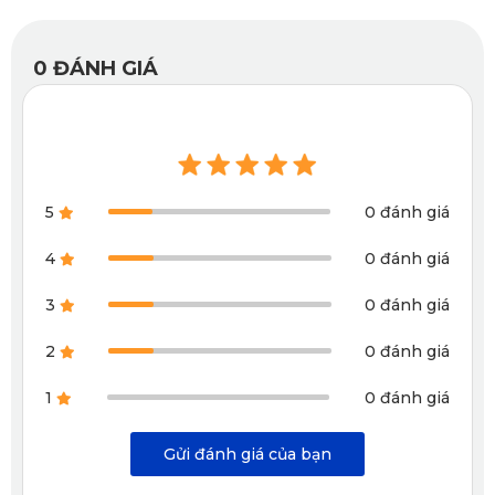
Pro
0
ĐÁNH GIÁ
KD001 Pro được đánh giá là lựa chọn phù hợp với những
chủ xe thích những thiết kế tinh tế, gọn gàng và hiện đại.
KD001 Pro nổi bật với những đặc điểm sau:
5
0 đánh giá
4
0 đánh giá
3
0 đánh giá
2
0 đánh giá
1
0 đánh giá
Gửi đánh giá của bạn