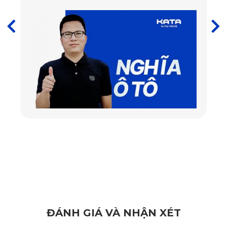
2. Nên chọn camera hành trình BMW
iX3 nào thì chất lượng, giá tốt nhất?
Dựa theo những tiêu chí ở trên thì bạn có thể tham khảo sản
phẩm camera hành trình BMW iX3 của KATA. KATA là một
trong những thương hiệu hàng đầu Việt Nam với hơn 10
năm kinh nghiệm sản xuất và kinh doanh phụ kiện ô tô và
camera hành trình là sản phẩm nổi bật của KATA.
Hiện nay, KATA đang cung cấp sản phẩm KD001 Pro và
KD002. Tuy sản phẩm có thiết kế khác nhau nhưng đều sở
hữu những tính năng thông minh, đáp ứng hầu hết nhu cầu
của nhiều khách hàng.
ĐÁNH GIÁ VÀ NHẬN XÉT
2.1. Camera hành trình KATA Dash - KD001