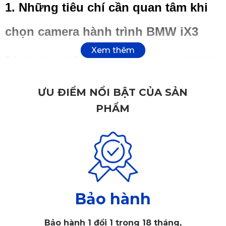
1. Những tiêu chí cần quan tâm khi
chọn camera hành trình BMW iX3
Trên thị trường có rất nhiều thương hiệu
camera hành trình
cho ô tô
khác nhau nên để chọn được loại chất lượng nhất
ƯU ĐIỂM NỔI BẬT CỦA SẢN
thì bạn có thể tham khảo một số tiêu chí sau đây:
PHẨM
Bảo hành
Bảo hành 1 đổi 1 trong 18 tháng,