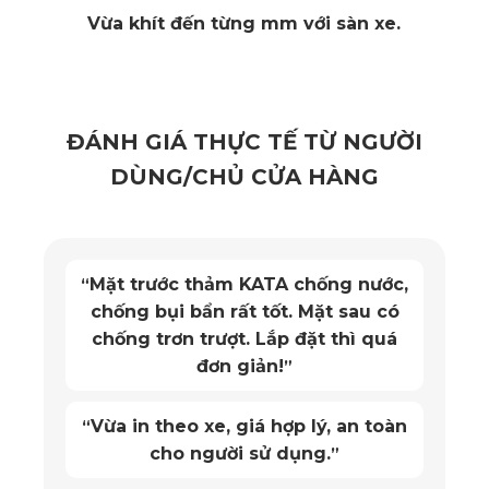
Vừa khít đến từng mm với sàn xe.
Có thể xem lại dễ dàng xem lại video: Bạn nên chọn
những sản phẩm có khả năng kết nối với điện thoại. Bạn
có thể xem lại bất kỳ video nào trên điện thoại khi cần mà
ĐÁNH GIÁ THỰC TẾ TỪ NGƯỜI
không cần tháo thẻ nhớ từ thiết bị.
DÙNG/CHỦ CỬA HÀNG
Có chính sách bảo hành đi kèm: Những sản phẩm có
chính sách bảo hành đi kèm giúp bạn yên tâm hơn trong
quá trình sử dụng sản phẩm. Khi xảy ra lỗi kỹ thuật, bạn
Mặt trước thảm KATA chống nước,
“
chống bụi bẩn rất tốt. Mặt sau có
có thể được bảo hành, sửa chữa hoặc đổi trả nhanh
chống trơn trượt. Lắp đặt thì quá
chóng hơn.
đơn giản!
”
Việc lắp đặt đơn giản: Quá trình lắp đặt dễ dàng sẽ giúp
Vừa in theo xe, giá hợp lý, an toàn
“
bạn chủ động hơn khi dùng sản phẩm.
cho người sử dụng.
”