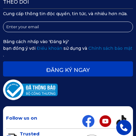
THEO DÕI
đến cảm giác an toàn và thư giãn cho người ngồi. Sử dụng 
Cung cấp thông tin độc quyền, tin tức, và nhiều hơn nữa.
chất liệu da mềm mại và lớp đệm cao cấp, sản phẩm phù 
hợp với các màu nội thất phổ biến như nâu, đen, kem hay 
ghi.
Bằng cách nhấp vào 'Đăng ký'
bạn đồng ý với
Điều khoản
sử dụng và
Chính sách bảo mật
.
ĐĂNG KÝ NGAY
Follow us on
Trusted