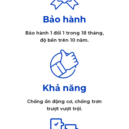
Bảo hành
Bảo hành 1 đổi 1 trong 18 tháng,
độ bền trên 10 năm.
Áo ghế ô tô VinFast Lux SA2.0
1. Tại sao nên lựa chọn áo ghế ô tô 
Vinfast Lux SA2.0?
Khả năng
Trong vô vàn lựa chọn trên thị trường, áo ghế ô tô dành 
Chống ồn động cơ, chống trơn
riêng cho VinFast Lux SA2.0 của thương hiệu KATA là giải 
trượt vượt trội.
pháp tối ưu giúp nâng tầm không gian nội thất, bảo vệ ghế 
ngồi toàn diện. Với thiết kế chuẩn xác, chất liệu da cao cấp 