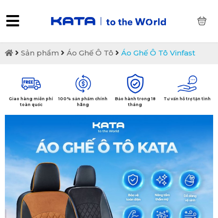
0
Sản phẩm
Áo Ghế Ô Tô
Áo Ghế Ô Tô Vinfast
Giao hàng miễn phí
100% sản phẩm chính
Bảo hành trong 18
Tư vấn hỗ trợ tận tình
toàn quốc
hãng
tháng