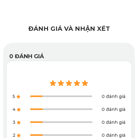
hay độ ẩm cao. Bên cạnh đó, chất liệu không giữ mùi, không 
gây bí bách sẽ đảm bảo khoang nội thất luôn thông thoáng, 
sạch sẽ, đặc biệt phù hợp với điều kiện thời tiết nóng ẩm tại 
ĐÁNH GIÁ VÀ NHẬN XÉT
Việt Nam.
0
ĐÁNH GIÁ
5
0 đánh giá
4
0 đánh giá
3
0 đánh giá
2
0 đánh giá