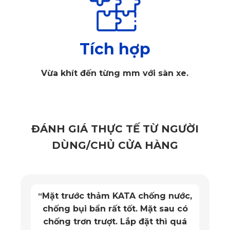
và nhiều tính năng ưu việt, sản phẩm mang lại trải nghiệm 
sử dụng vượt trội cho dòng xe SUV 7 chỗ này.
Tích hợp
1.1. Thiết kế áo ghế ô tô 7 chỗ dành riêng cho 
Vinfast Lux SA2.0
Vừa khít đến từng mm với sàn xe.
Điểm nổi bật đầu tiên là thiết kế dành riêng cho dòng xe 
VinFast Lux SA2.0. Khác với các loại áo ghế may sẵn trên 
thị trường, mỗi bộ áo ghế đều được cắt may theo thông số 
ĐÁNH GIÁ THỰC TẾ TỪ NGƯỜI
kỹ thuật riêng của từng chi tiết ghế ngồi. 
DÙNG/CHỦ CỬA HÀNG
Nhờ vậy, sản phẩm ôm khít bề mặt ghế, tạo cảm giác như 
nguyên bản từ nhà sản xuất, không bị nhăn khi sử dụng. 
Điều này không chỉ mang lại vẻ đẹp thẩm mỹ mà còn giúp 
Mặt trước thảm KATA chống nước,
“
chống bụi bẩn rất tốt. Mặt sau có
người dùng cảm thấy chắc chắn, thoải mái khi ngồi.
chống trơn trượt. Lắp đặt thì quá