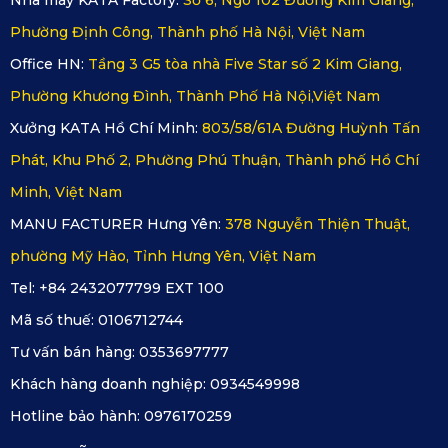
việc đồng hành cùng khách hàng lâu dài, giúp người dùng 
Phường Định Công, Thành phố Hà Nội, Việt Nam
yên tâm hơn khi sử dụng sản phẩm trong quá trình vận hành 
Office HN:
Tầng 3 G5 tòa nhà Five Star số 2 Kim Giang,
xe. 
Phường Khương Đình, Thành Phố Hà Nội,Việt Nam
Xưởng KATA Hồ Chí Minh:
803/58/61A Đường Huỳnh Tấn
2. Các dòng áo ghế da ô tô Vinfast Lux 
Phát, Khu Phố 2, Phường Phú Thuận, Thành phố Hồ Chí
SA2.0 của thương hiệu KATA
Minh, Việt Nam
MANU FACTURER Hưng Yên:
378 Nguyễn Thiện Thuật,
Với thiết kế nội thất rộng rãi và đậm chất sang trọng của 
phường Mỹ Hào, Tỉnh Hưng Yên, Việt Nam
VinFast Lux SA2.0, KATA mang đến loạt dòng áo ghế da 
Tel: +84 2432077799 EXT 100
cao cấp giúp nâng tầm trải nghiệm lái xe. 
Mã số thuế:
0106712744
Tư vấn bán hàng:
0353697777
2.1. Angel Wings Series với họa tiết mềm mại 
Khách hàng doanh nghiệp:
0934549998
Dòng Angel Wings được thiết kế với những đường may tinh 
Hotline bảo hành:
0976170259
xảo, tái hiện hình ảnh cánh thiên thần ôm trọn cơ thể, mang 