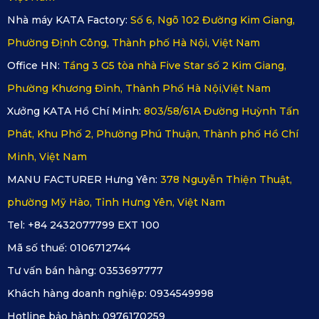
như cánh thiên thần, chất liệu mềm mại, đệm êm ái, mang 
Nhà máy KATA Factory:
Số 6, Ngõ 102 Đường Kim Giang,
đến cảm giác nhẹ nhàng và sang trọng cho nội thất Camry.
Phường Định Công, Thành phố Hà Nội, Việt Nam
Office HN:
Tầng 3 G5 tòa nhà Five Star số 2 Kim Giang,
Phường Khương Đình, Thành Phố Hà Nội,Việt Nam
Xưởng KATA Hồ Chí Minh:
803/58/61A Đường Huỳnh Tấn
Phát, Khu Phố 2, Phường Phú Thuận, Thành phố Hồ Chí
Minh, Việt Nam
MANU FACTURER Hưng Yên:
378 Nguyễn Thiện Thuật,
phường Mỹ Hào, Tỉnh Hưng Yên, Việt Nam
Tel: +84 2432077799 EXT 100
Mã số thuế:
0106712744
Roman Style Series: Phong cách hoàng gia với chất liệu 
Tư vấn bán hàng:
0353697777
cao cấp, tạo nên không gian nội thất đẳng cấp, phù hợp với 
Khách hàng doanh nghiệp:
0934549998
vẻ lịch lãm đặc trưng của Camry.
Hotline bảo hành:
0976170259