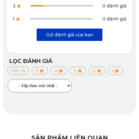
Áo ghế xe Camry của thương hiệu KATA
2
0 đánh giá
Áo ghế Camry KATA được thiết kế với khả năng kháng 
1
0 đánh giá
nước và kháng nấm mốc hiệu quả, giúp giữ cho khoang xe 
Gửi đánh giá của bạn
luôn khô ráo, sạch sẽ và tránh được mùi hôi khó chịu do vi 
khuẩn, nấm mốc gây ra.
LỌC ĐÁNH GIÁ
1.3. Không mùi khó chịu, an toàn cho sức 
Tất cả
5
4
3
2
1
khỏe
Da PU của KATA được kiểm định kỹ lưỡng, không chứa 
chất độc hại và không có mùi hắc khó chịu như nhiều loại 
da công nghiệp kém chất lượng khác. 
Sản phẩm an toàn cho cả người lớn và trẻ nhỏ, đặc biệt phù 
hợp với những ai thường xuyên ngồi xe trong thời gian dài 
SẢN PHẨM LIÊN QUAN