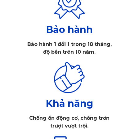
Bảo hành
Áo ghế xe Camry của thương hiệu KATA
Bảo hành 1 đổi 1 trong 18 tháng,
độ bền trên 10 năm.
1. Tại sao áo ghế Camry thương hiệu 
KATA được nhiều chủ xe lựa chọn?
Trong số nhiều thương hiệu 
áo ghế xe hơi
 trên thị trường, 
KATA được đánh giá cao nhờ thiết kế riêng biệt, chất liệu 
Khả năng
bền bỉ và tính năng vượt trội, đáp ứng trọn vẹn nhu cầu sử 
Chống ồn động cơ, chống trơn
dụng của người dùng.
trượt vượt trội.
1.1. Thiết kế ấn tượng, nâng tầm vẻ đẹp nội 