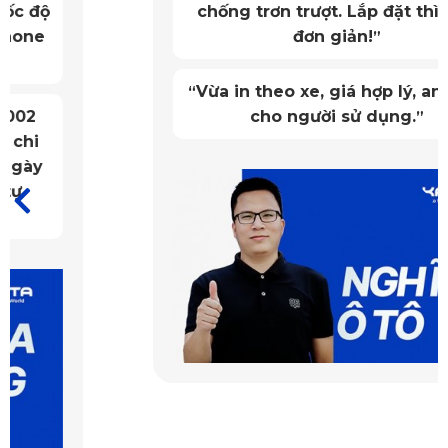
chống trơn trượt. Lắp đặt thì quá
riêng: thanh lịch, thể thao, cổ điển, hiện đại. Chủ xe Camry 
đơn giản!
”
có thể dễ dàng lựa chọn màu sắc, họa tiết phù hợp với sở 
thích và tổng thể nội thất xe.
Vừa in theo xe, giá hợp lý, an toàn
“
cho người sử dụng.
”
Thiết kế dành riêng cho ghế xe Toyota Camry
Không giống các sản phẩm đại trà, áo ghế KATA được may 
đo chính xác theo form ghế nguyên bản của Toyota Camry. 
Nhờ vậy, áo ghế ôm khít từng đường nét, không xô lệch, 
đảm bảo độ vừa vặn tối đa.
1.2. Kháng nước, kháng nấm mốc
Trong điều kiện khí hậu nhiệt đới gió mùa, vấn đề ẩm mốc 
trong nội thất xe luôn là mối lo ngại của nhiều chủ xe. 