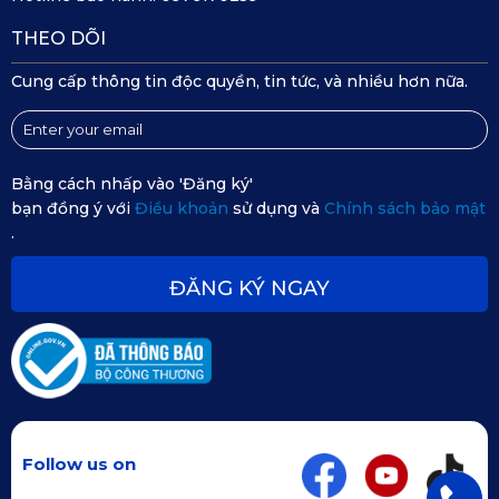
THEO DÕI
Cung cấp thông tin độc quyền, tin tức, và nhiều hơn nữa.
Bằng cách nhấp vào 'Đăng ký'
bạn đồng ý với
Điều khoản
sử dụng và
Chính sách bảo mật
.
ĐĂNG KÝ NGAY
Original Car Line Series: Bám sát thiết kế ghế nguyên bản, 
kết hợp màu sắc và chất liệu hài hòa, giữ nguyên nét thanh 
lịch đặc trưng của dòng xe Camry.
Follow us on