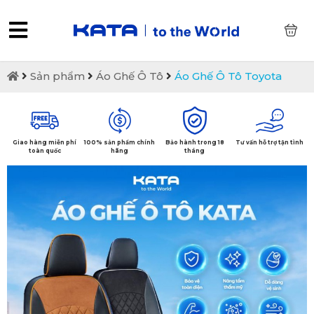
0
Sản phẩm
Áo Ghế Ô Tô
Áo Ghế Ô Tô Toyota
Giao hàng miễn phí
100% sản phẩm chính
Bảo hành trong 18
Tư vấn hỗ trợ tận tình
toàn quốc
hãng
tháng