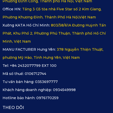
Phường Định Công, Thành phố Hà Nội, Việt Nam
Office HN:
Tầng 3 G5 tòa nhà Five Star số 2 Kim Giang,
Phường Khương Đình, Thành Phố Hà Nội,Việt Nam
Original Car Line Series: Lấy cảm hứng từ ghế nguyên bản, 
Xưởng KATA Hồ Chí Minh:
803/58/61A Đường Huỳnh Tấn
đồng bộ về kiểu dáng, màu sắc và chất liệu, tạo sự tinh tế và 
Phát, Khu Phố 2, Phường Phú Thuận, Thành phố Hồ Chí
hài hòa.
Minh, Việt Nam
MANU FACTURER Hưng Yên:
378 Nguyễn Thiện Thuật,
phường Mỹ Hào, Tỉnh Hưng Yên, Việt Nam
Tel: +84 2432077799 EXT 100
Mã số thuế:
0106712744
Tư vấn bán hàng:
0353697777
Khách hàng doanh nghiệp:
0934549998
Hotline bảo hành:
0976170259
THEO DÕI