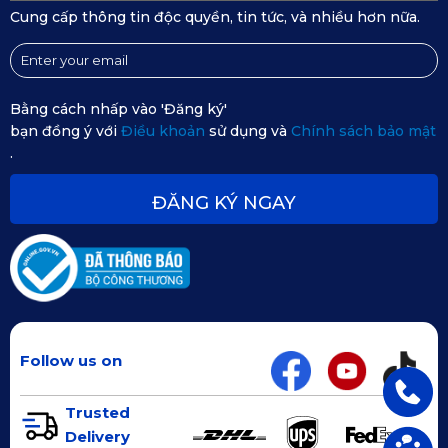
Cung cấp thông tin độc quyền, tin tức, và nhiều hơn nữa.
ADI Series: Thiết kế trẻ trung, cá tính, phù hợp người dùng 
yêu thích sự năng động.
Bằng cách nhấp vào 'Đăng ký'
bạn đồng ý với
Điều khoản
sử dụng và
Chính sách bảo mật
.
ĐĂNG KÝ NGAY
Follow us on
Special Diamond Series: Họa tiết kim cương sang trọng, tạo 
Trusted
điểm nhấn nội thất xe. Màu sắc: cà phê, nâu, xám...
Delivery