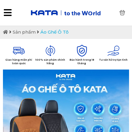
0
Sản phẩm
Áo Ghế Ô Tô
Giao hàng miễn phí
100% sản phẩm chính
Bảo hành trong 18
Tư vấn hỗ trợ tận tình
toàn quốc
hãng
tháng