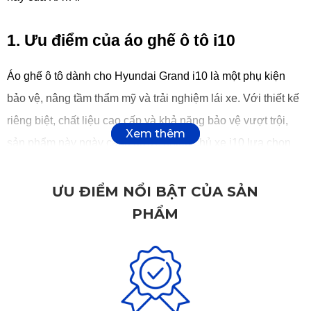
1. Ưu điểm của áo ghế ô tô i10
Áo ghế ô tô dành cho Hyundai Grand i10 là một phụ kiện 
bảo vệ, nâng tầm thẩm mỹ và trải nghiệm lái xe. Với thiết kế 
riêng biệt, chất liệu cao cấp và khả năng bảo vệ vượt trội, 
sản phẩm này ngày càng được nhiều chủ xe i10 lựa chọn 
như một phần không thể thiếu trong quá trình chăm sóc xe.
ƯU ĐIỂM NỔI BẬT CỦA SẢN
PHẨM