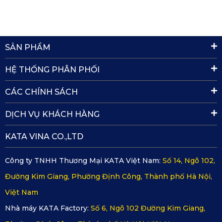
SẢN PHẨM
HỆ THỐNG PHÂN PHỐI
CÁC CHÍNH SÁCH
Roman Style Series: Phong cách hoàng gia sang trọng với 
nét đẹp cổ điển từ họa tiết kim cương, chất liệu cao cấp.
DỊCH VỤ KHÁCH HÀNG
KATA VINA CO.,LTD
Công ty TNHH Thương Mại KATA Việt Nam:
Số 14, Ngõ 102,
Đường Kim Giang, Phường Định Công, Thành phố Hà Nội,
Việt Nam
Nhà máy KATA Factory:
Số 6, Ngõ 102 Đường Kim Giang,