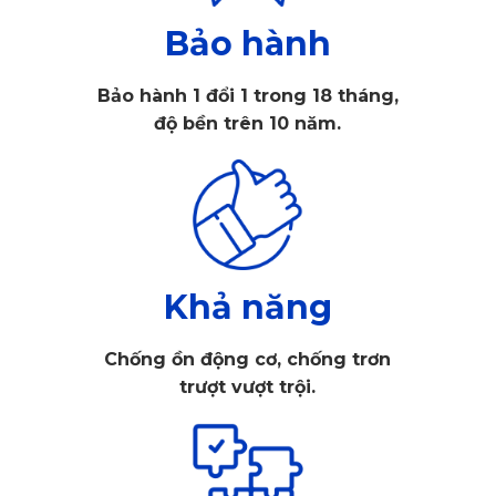
Bảo hành
Bảo hành 1 đổi 1 trong 18 tháng,
độ bền trên 10 năm.
Áo ghế ô tô dành cho Hyundai Grand i10
1.1. Sự độc đáo trong thiết kế của áo ghế ô tô 
5 chỗ Grand i10
Khả năng
Áo ghế ô tô 5 chỗ Grand i10 sở hữu thiết kế độc đáo và ấn 
tượng. Cụ thể như sau:
Chống ồn động cơ, chống trơn
trượt vượt trội.
Chất liệu da bền đẹp
Áo ghế ô tô i10 được chế tác từ các loại da cao cấp đã qua 
kiểm định chất lượng nghiêm ngặt. 