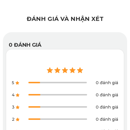
ĐÁNH GIÁ VÀ NHẬN XÉT
0
ĐÁNH GIÁ
Áo ghế ô tô i10 mang đến nhiều lựa chọn về màu sắc và 
kiểu dáng
5
0 đánh giá
1.2. Sở hữu nhiều tính năng ấn tượng 
4
0 đánh giá
Áo ghế ô tô Grand i10 giúp bảo vệ toàn diện ghế xe và nâng 
3
0 đánh giá
tầm thẩm mỹ cho nội thất xe.
2
0 đánh giá
Bảo vệ ghế nguyên bản khỏi bụi bẩn, nước, nấm mốc