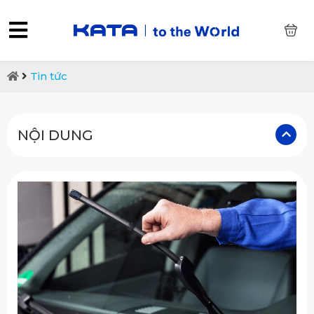
0
Tin tức
NỘI DUNG