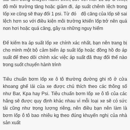
độ môi trường tăng hoặc giảm đi, áp suất chênh lệch trong
lốp xe cũng sẽ thay đổi 1 psi. Từ đó độ căng của lốp sẽ sai
lệch hơn so với điều kiện môi trường khiến lốp trở nên quá
non hơi hoặc quá căng, gây ra những nguy hiểm
Để kiểm tra áp suất lốp xe chính xác nhất, bạn nên trang bị
cho mình một bộ cảm biến áp suất lốp hoặc đồng hồ đo áp
suất để theo dõi chính xác việc áp suất đã thay đổi thế nào
trong suốt chuyến hành trình
Tiêu chuẩn bơm lốp xe ô tô thường đường ghi rõ ở cửa
khoang ghế lái của xe được chú thích theo các thông số
như Bar, Kpa hay Psi. Tiêu chuẩn bơm lốp xe ô tô của các
hãng sẽ được quy định khác nhau vì mỗi loại xe sẽ có sức
tải cũng như trọng lượng riêng, nên điều bạn nên làm là
bơm lốp ô tô bao nhiêu kg theo đúng khuyến nghị của nhà
sản xuất