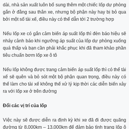
dài, nhà sản xuất luôn bổ sung thêm một chiếc lốp dự phòng
gắn ở đằng sau thân xe, nhưng bộ phận này hay bị bỏ qua
bởi một số tài xế, điều này có thể dẫn tới 2 trường hợp
Nếu lốp xe có gắn cảm biến áp suất lốp thì đèn báo hiệu sẽ
nháy cảnh báo khi ngưỡng áp suất của lốp dự phòng xuống
quá thấp và bạn cần phải khắc phục khi đã tham khảo phần
tiêu chuẩn bơm lốp xe ô tô
Nếu lốp không được trang cảm biến áp suất lốp thì có thể tài
xế sẽ quên và bỏ sót một bộ phận quan trọng, điều này có
thể làm cho tài xế không thể xử lý kịp thời các diễn biến xảy
ra với lốp xe ở trên đường
Đổi các vị trí của lốp
Việc này sẽ được diễn ra định kỳ khi xe đã đi được quãng
đường từ 8,000km – 13,000km để đảm bảo tình trạng lốp ô