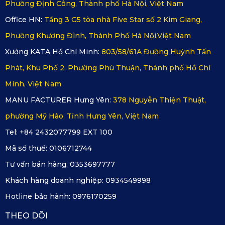
Phường Định Công, Thành phố Hà Nội, Việt Nam
Office HN:
Tầng 3 G5 tòa nhà Five Star số 2 Kim Giang,
Phường Khương Đình, Thành Phố Hà Nội,Việt Nam
Xưởng KATA Hồ Chí Minh:
803/58/61A Đường Huỳnh Tấn
Phát, Khu Phố 2, Phường Phú Thuận, Thành phố Hồ Chí
Minh, Việt Nam
MANU FACTURER Hưng Yên:
378 Nguyễn Thiện Thuật,
phường Mỹ Hào, Tỉnh Hưng Yên, Việt Nam
Tel: +84 2432077799 EXT 100
Mã số thuế:
0106712744
Tư vấn bán hàng:
0353697777
Khách hàng doanh nghiệp:
0934549998
Hotline bảo hành:
0976170259
THEO DÕI