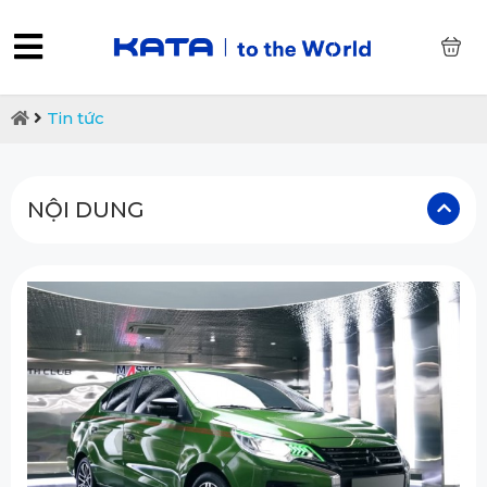
0
Tin tức
NỘI DUNG