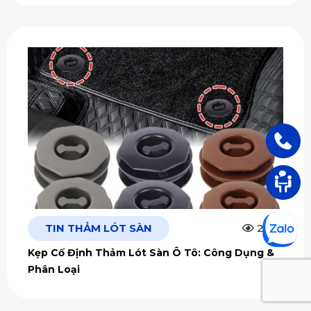
TIN THẢM LÓT SÀN
2.5m
Kẹp Cố Định Thảm Lót Sàn Ô Tô: Công Dụng &
Phân Loại