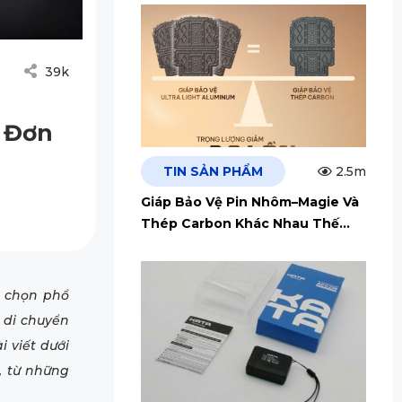
39k
g Đơn
TIN SẢN PHẨM
2.5m
Giáp Bảo Vệ Pin Nhôm–Magie Và
Thép Carbon Khác Nhau Thế
Nào?
a chọn phổ
à di chuyển
i viết dưới
, từ những