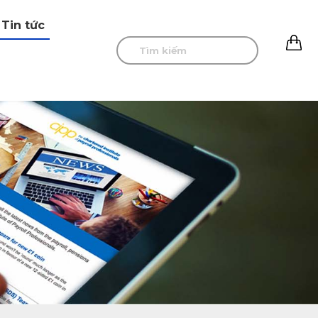
Tin tức
0