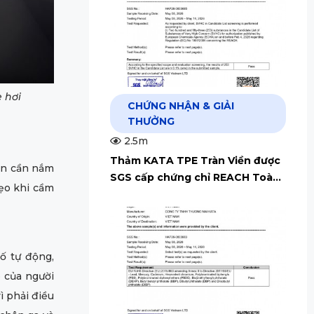
e hơi
CHỨNG NHẬN & GIẢI
THƯỞNG
2.5m
Thảm KATA TPE Tràn Viền được
bạn cần nắm
SGS cấp chứng chỉ REACH Toàn
ẹo khi cầm
Cầu
số tự động,
 của người
ì phải điều