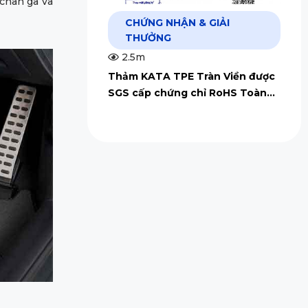
 chân ga và
CHỨNG NHẬN & GIẢI
THƯỞNG
2.5m
Thảm KATA TPE Tràn Viền được
SGS cấp chứng chỉ RoHS Toàn
Cầu