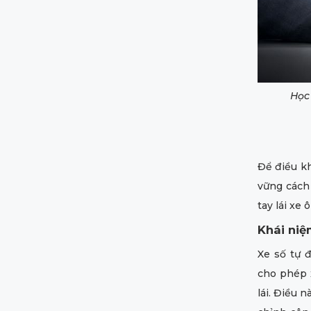
Học 
Để điều kh
vững cách
tay lái xe 
Khái ni
Xe số tự đ
cho phép 
lái. Điều n