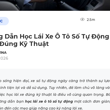
2.5m
ỨC
 Dẫn Học Lái Xe Ô Tô Số Tự Độn
 Đúng Kỹ Thuật
INA
2026
p sống hiện đại, xe số tự động ngày càng trở thành sự lự
ính tiện lợi và dễ sử dụng. Tuy nhiên, để làm chủ vô lăng v
iệc học lái xe đúng kỹ thuật là điều vô cùng quan trọng. Bà
ướng dẫn bạn
học lái xe ô tô số tự động
một cách đơn giản
ản đến các mẹo giúp nâng cao kỹ năng lái xe.