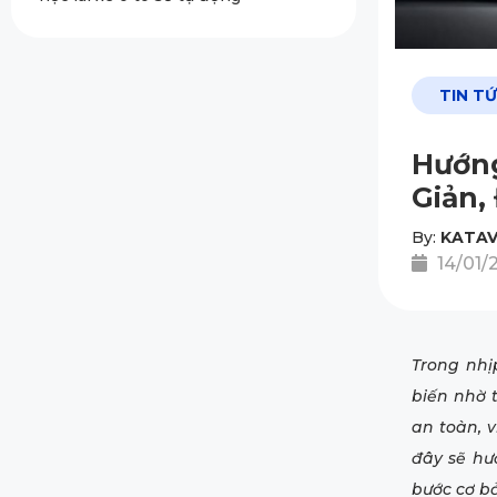
TIN T
Hướng
Giản,
By:
KATAV
14/01/
Trong nhị
biến nhờ t
an toàn, v
đây sẽ h
bước cơ b