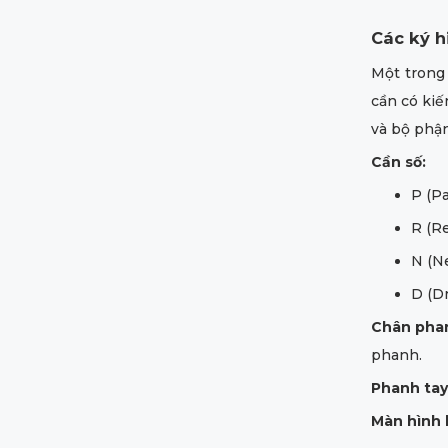
Các ký h
Một trong 
cần có kiế
và bộ phận
Cần số:
P (Pa
R (Re
N (Ne
D (Dr
Chân phan
phanh.
Phanh tay
Màn hình h