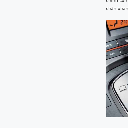
chỉnh côn 
chân phan