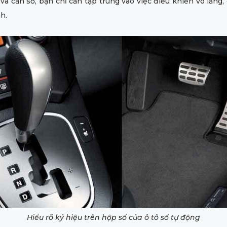
và cần số, bạn chỉ cần tập trung vào việc điều khiển vô lăng,
h.
Hiểu rõ ký hiệu trên hộp số của ô tô số tự động