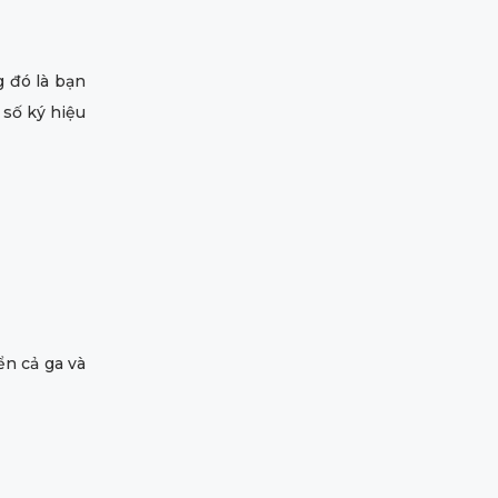
g đó là bạn
 số ký hiệu
ển cả ga và