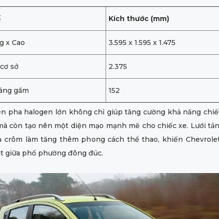
ố
Kích thước (mm)
g x Cao
3.595 x 1.595 x 1.475
 cơ sở
2.375
áng gầm
152
èn pha halogen lớn không chỉ giúp tăng cường khả năng chiế
à còn tạo nên một diện mạo mạnh mẽ cho chiếc xe. Lưới tản
ạ crôm làm tăng thêm phong cách thể thao, khiến Chevrolet
ật giữa phố phường đông đúc.