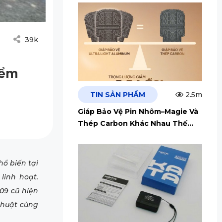
39k
iểm
TIN SẢN PHẨM
2.5m
Giáp Bảo Vệ Pin Nhôm–Magie Và
Thép Carbon Khác Nhau Thế
Nào?
ổ biến tại
linh hoạt.
09 cũ hiện
 thuật cùng