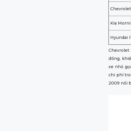
Chevrole
Kia Morn
Hyundai i
Chevrolet 
đồng, khi
xe nhỏ gọ
chi phí tr
2009 nổi b