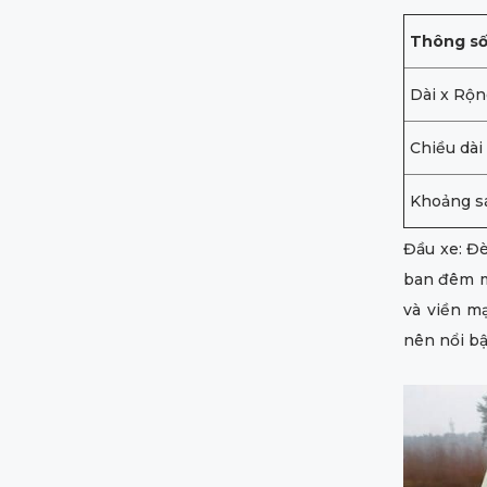
Thông s
Dài x Rộn
Chiều dài
Khoảng s
Đầu xe: Đ
ban đêm m
và viền m
nên nổi b