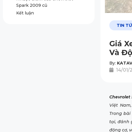
Spark 2009 cũ
Kết luận
TIN T
Giá X
Và Độ
By:
KATAV
14/01/
Chevrolet
Việt Nam,
Trong bài
tại, đánh 
động cơ, v