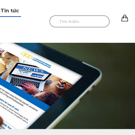
Tin tức
0