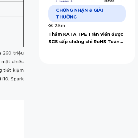
CHỨNG NHẬN & GIẢI
THƯỞNG
2.5m
Thảm KATA TPE Tràn Viền được
SGS cấp chứng chỉ RoHS Toàn
Cầu
n 260 triệu
 một chiếc
 tiết kiệm
 i10, Spark