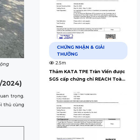
CHỨNG NHẬN & GIẢI
THƯỞNG
2.5m
động
Thảm KATA TPE Tràn Viền được
SGS cấp chứng chỉ REACH Toàn
/2024)
Cầu
quan trọng.
ối thủ cùng