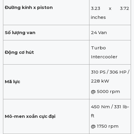
Đường kính x piston
3.23 x 3.72
inches
Số lượng van
24 Van
Turbo
Động cơ hút
Intercooler
310 PS / 306 HP /
228 kW
Mã lực
@ 5000 rpm
450 Nm / 331 lb-
ft
Mô-men xoắn cực đại
@ 1750 rpm