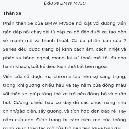
Đầu xe BMW M750
Thân xe
Phần thân xe của BMW M750e nổi bật với đường viền
gân dập nổi chạy dài từ nắp ca-pô đến đuôi xe, tạo nên
vẻ mạnh mẽ và thanh thoát. Cả ba phiên bản của 7
Series đều được trang bị kính cách âm, cách nhiệt và
phản xạ hồng ngoại, mang lại sự thoải mái tối đa cho
hành khách, bất kể điều kiện thời tiết bên ngoài.
Viền cửa sổ được mạ chrome tạo nên sự sang trọng,
trong khi gương chiếu hậu và tay nắm cửa đồng màu
với thân xe, giúp tổng thể xe trở nên đồng bộ và cuốn
hút. Gương chiếu hậu có đầy đủ các chức năng như
chỉnh/gập điện, sấy gương, và tích hợp đèn báo rẽ. Tay
nắm cửa còn được trang bị cảm biến mở cửa thông
minh, giúp thao tác mở cửa trở nên tiện lợi và hiện đại.