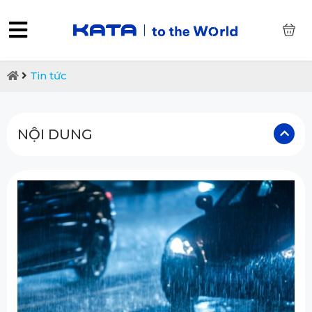
0
Tin tức
NỘI DUNG