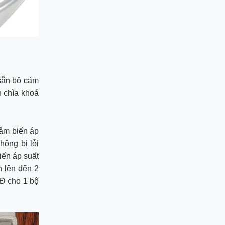
sẵn bộ cảm
h chìa khoá
cảm biến áp
hông bị lỗi
iến áp suất
n lên đến 2
NĐ cho 1 bộ