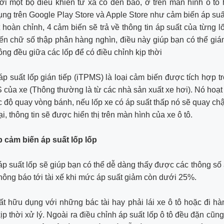
ởi một bộ điều khiển từ xa có đèn báo, ở trên màn hình ô tô
ng trên Google Play Store và Apple Store như cảm biến áp suấ
t hoàn chỉnh, 4 cảm biến sẽ trả về thông tin áp suất của từng lố
ến chữ số thập phân hàng nghìn, điều này giúp bạn có thể gi
ông đều giữa các lốp để có điều chỉnh kịp thời
p suất lốp gián tiếp (iTPMS) là loại cảm biến được tích hợp t
của xe (Thông thường là từ các nhà sản xuất xe hơi). Nó hoạ
c độ quay vòng bánh, nếu lốp xe có áp suất thấp nó sẽ quay c
i, thông tin sẽ được hiển thị trên màn hình của xe ô tô.
p cảm biến áp suất lốp lốp
p suất lốp sẽ giúp bạn có thể dễ dàng thấy được các thông số 
thông báo tới tài xế khi mức áp suất giảm còn dưới 25%.
ất hữu dụng với những bác tài hay phải lái xe ô tô hoặc đi hàn
ịp thời xử lý. Ngoài ra điều chỉnh áp suất lốp ô tô đều đặn cũng