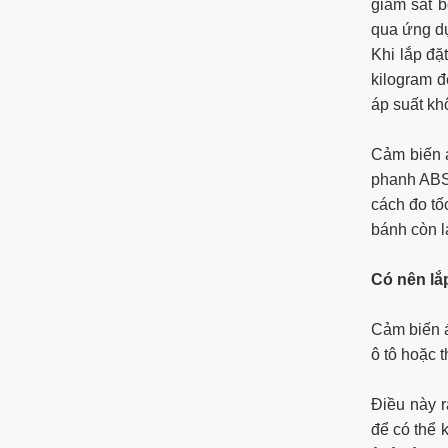
giám sát b
qua ứng dụ
Khi lắp đặ
kilogram đ
áp suất kh
Cảm biến á
phanh ABS 
cách đo tố
bánh còn lạ
Có nên lắ
Cảm biến á
ô tô hoặc 
Điều này r
để có thể k