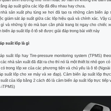
ằng áp suất giữa các lốp đã đều nhau hay chưa.
 nhà sản xuất phụ tùng xe hơi đã tạo ra những cảm biến áp 
ệc giám sát áp suất giữa các lốp hiệu quả và chính xác. Vậy 
à gì và những lý do mà bạn cần phải trang bị ngay cho chiếc 
 biến áp suất lốp ô tô sẽ được giải đáp trong bài viết này
p suất lốp là gì
áp suất lốp hay Tire-pressure monitoring system (TPMS) the
 các nhà sản xuất đã đặt ra cho thì nó là một thiết bị nhỏ gọn c
 có trong lốp xe của các phương tiện và chủ yếu là ô tô (Ngoài
p suất lốp cho xe máy và xe đạp). Cảm biến áp suất lốp thự
 suất của lốp bằng 2 cách đó là cảm biến áp suất lốp trực tiếp v
s iTPMS)