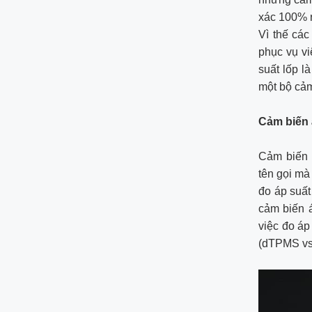
xác 100% r
Vì thế các
phục vụ vi
suất lốp l
một bộ cảm
Cảm biến á
Cảm biến 
tên gọi mà
đo áp suất
cảm biến á
việc đo áp
(dTPMS v