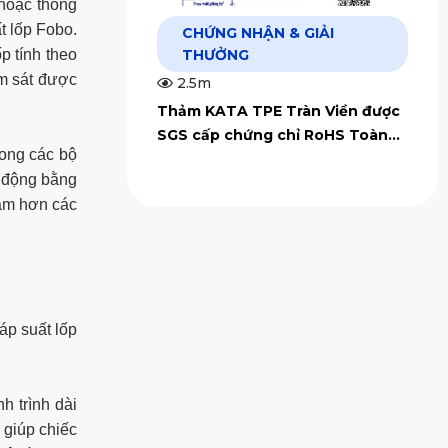
 hoặc thông
t lốp Fobo.
CHỨNG NHẬN & GIẢI
THƯỞNG
p tính theo
ám sát được
2.5m
Thảm KATA TPE Tràn Viền được
SGS cấp chứng chỉ RoHS Toàn
rong các bộ
Cầu
t động bằng
hậm hơn các
áp suất lốp
h trình dài
 giúp chiếc