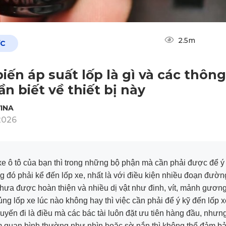
2.5m
ỨC
iến áp suất lốp là gì và các thông
ần biết về thiết bị này
INA
2026
xe ô tô của bạn thì trong những bộ phận mà cần phải được để 
ng đó phải kể đến lốp xe, nhất là với điều kiện nhiều đoạn đường
ưa được hoàn thiện và nhiều dị vật như đinh, vít, mảnh gương
ủng lốp xe lúc nào không hay thì việc cần phải để ý kỹ đến lốp 
uyến đi là điều mà các bác tài luôn đặt ưu tiên hàng đầu, nhưn
 quan bình thường như nhìn hoặc sờ nắn thì không thể đảm bả