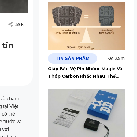
39k
 tin
TIN SẢN PHẨM
2.5m
Giáp Bảo Vệ Pin Nhôm–Magie Và
Thép Carbon Khác Nhau Thế
Nào?
ý và chăm
 tại Việt
 có thể
xe trước và
g với
o chính