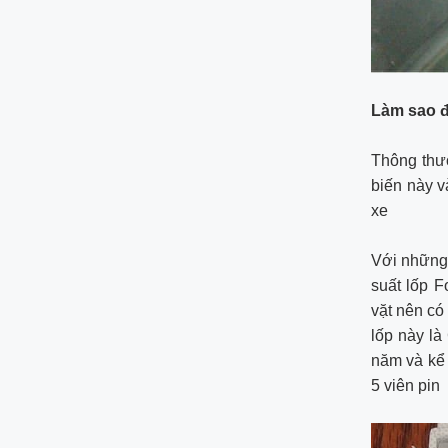
Làm sao để
Thông thư
biến này v
xe
Với những 
suất lốp F
vặt nên có
lốp này là
năm và kể 
5 viên pin