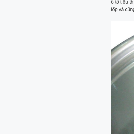
ô tô tiêu t
lốp và cũn