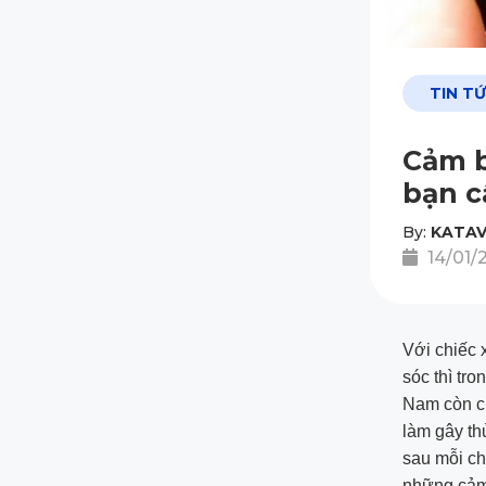
TIN T
Cảm b
bạn c
By:
KATAV
14/01/
Với chiếc 
sóc thì tro
Nam còn ch
làm gây th
sau mỗi ch
những cảm