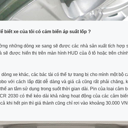
 biết xe của tôi có cảm biến áp suất lốp ?
ờng những dòng xe sang sẽ được các nhà sản xuất tích hợp 
à sẽ được hiển thị trên màn hình HUD của ô tô hoặc trên chín
dòng xe khác, các bác tài có thể tự trang bị cho mình một bộ 
obo với cách lắp đặt dễ dàng và giá cả cũng rất phải chăng, k
 thể an tâm sử dụng trong suốt thời gian dài. Pin của loại cảm b
 CR 2030 có thể kéo dài khả năng hoạt động của các cảm biế
cả khi hết pin thì giá thành cũng chỉ rơi vào khoảng 30.000 V