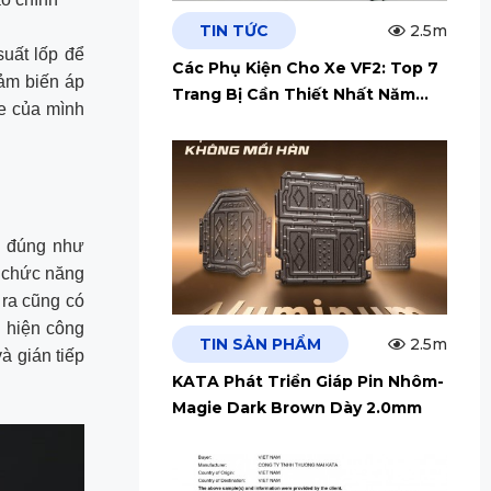
TIN TỨC
2.5m
suất lốp để
Các Phụ Kiện Cho Xe VF2: Top 7
cảm biến áp
Trang Bị Cần Thiết Nhất Năm
xe của mình
2026
o đúng như
ó chức năng
 ra cũng có
c hiện công
TIN SẢN PHẨM
2.5m
à gián tiếp
KATA Phát Triển Giáp Pin Nhôm-
Magie Dark Brown Dày 2.0mm