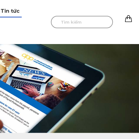
Tin tức
0