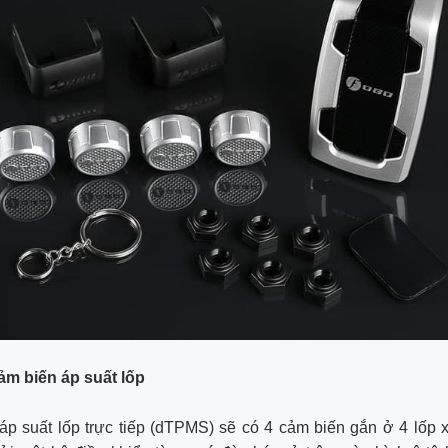
ảm biến áp suất lốp
áp suất lốp trực tiếp (dTPMS) sẽ có 4 cảm biến gắn ở 4 lốp 