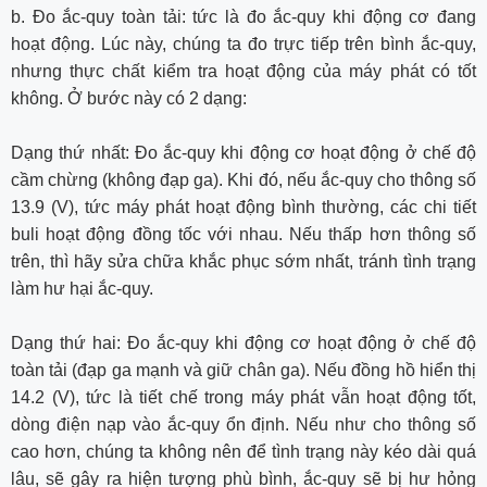
b. Đo ắc-quy toàn tải: tức là đo ắc-quy khi động cơ đang
hoạt động. Lúc này, chúng ta đo trực tiếp trên bình ắc-quy,
nhưng thực chất kiểm tra hoạt động của máy phát có tốt
không. Ở bước này có 2 dạng:
Dạng thứ nhất: Đo ắc-quy khi động cơ hoạt động ở chế độ
cầm chừng (không đạp ga). Khi đó, nếu ắc-quy cho thông số
13.9 (V), tức máy phát hoạt động bình thường, các chi tiết
buli hoạt động đồng tốc với nhau. Nếu thấp hơn thông số
trên, thì hãy sửa chữa khắc phục sớm nhất, tránh tình trạng
làm hư hại ắc-quy.
Dạng thứ hai: Đo ắc-quy khi động cơ hoạt động ở chế độ
toàn tải (đạp ga mạnh và giữ chân ga). Nếu đồng hồ hiển thị
14.2 (V), tức là tiết chế trong máy phát vẫn hoạt động tốt,
dòng điện nạp vào ắc-quy ổn định. Nếu như cho thông số
cao hơn, chúng ta không nên để tình trạng này kéo dài quá
lâu, sẽ gây ra hiện tượng phù bình, ắc-quy sẽ bị hư hỏng