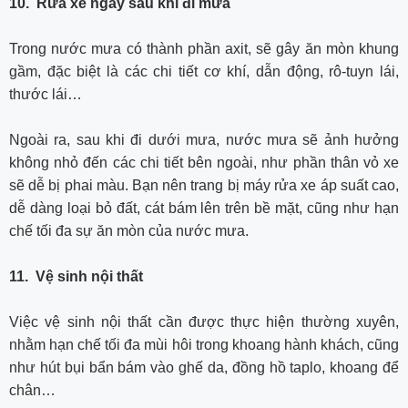
10. Rửa xe ngay sau khi đi mưa
Trong nước mưa có thành phần axit, sẽ gây ăn mòn khung
gầm, đặc biệt là các chi tiết cơ khí, dẫn động, rô-tuyn lái,
thước lái…
Ngoài ra, sau khi đi dưới mưa, nước mưa sẽ ảnh hưởng
không nhỏ đến các chi tiết bên ngoài, như phần thân vỏ xe
sẽ dễ bị phai màu. Bạn nên trang bị máy rửa xe áp suất cao,
dễ dàng loại bỏ đất, cát bám lên trên bề mặt, cũng như hạn
chế tối đa sự ăn mòn của nước mưa.
11. Vệ sinh nội thất
Việc vệ sinh nội thất cần được thực hiện thường xuyên,
nhằm hạn chế tối đa mùi hôi trong khoang hành khách, cũng
như hút bụi bẩn bám vào ghế da, đồng hồ taplo, khoang để
chân…