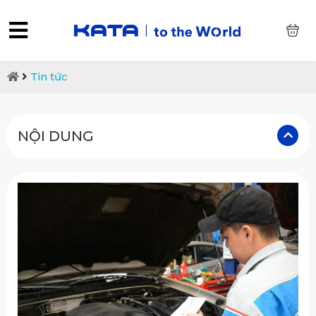
0
Tin tức
NỘI DUNG